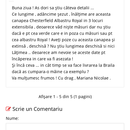
Buna ziua ! As dori sa știu câteva detalii ...
Ce lungime , adâncime șezut , înălțime are aceasta
canapea Chesterfield Albastru Royal in 3 locuri
extensibila , deoarece văd niște măsuri dar nu știu
dacă e pt cea verde care e in poza cu măsuri sau pt
cea albastru Royal ! Aveți poze cu aceasta canapea și
extinsă , deschisă ? Nu știu lungimea deschisă si nici
Lățimea .. deoarece am nevoie se aceste date pt
încăperea in care va fi asezata !
Și încă ceva ... in cât timp se va face livrarea la Braila
dacă as cumpara-o mâine ca exemplu ?
Va mulțumesc frumos ! Cu drag , Mariana Nicolae .
Afișare 1 - 5 din 5 (1 pagini)
Scrie un Comentariu
Nume: