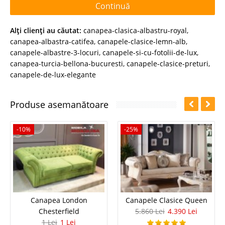
Continuă
Alţi clienţi au căutat:
canapea-clasica-albastru-royal
,
canapea-albastra-catifea
,
canapele-clasice-lemn-alb
,
canapele-albastre-3-locuri
,
canapele-si-cu-fotolii-de-lux
,
canapea-turcia-bellona-bucuresti
,
canapele-clasice-preturi
,
canapele-de-lux-elegante
Produse asemanătoare
-10%
-25%
Canapea London
Canapele Clasice Queen
Chesterfield
5.860 Lei
4.390 Lei
1 Lei
1 Lei