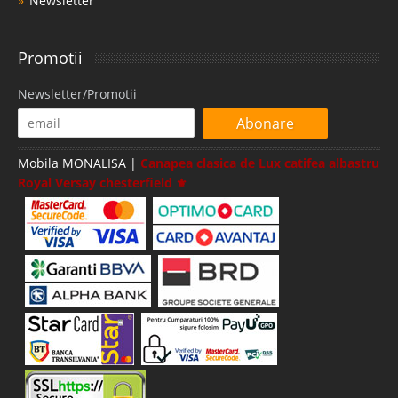
Newsletter
Promotii
Newsletter/Promotii
Abonare
Mobila MONALISA |
Canapea clasica de Lux catifea albastru
Royal Versay chesterfield ⚜️