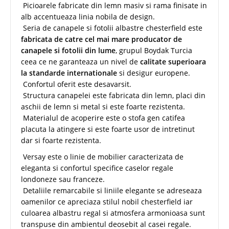
Picioarele fabricate din lemn masiv si rama finisate in
alb accentueaza linia nobila de design.
Seria de canapele si fotolii albastre chesterfield este
fabricata de catre cel mai mare producator de
canapele si fotolii din lume
, grupul Boydak Turcia
ceea ce ne garanteaza un nivel de
calitate superioara
la standarde internationale
si desigur europene.
Confortul oferit este desavarsit.
Structura canapelei este fabricata din lemn, placi din
aschii de lemn si metal si este foarte rezistenta.
Materialul de acoperire este o stofa gen catifea
placuta la atingere si este foarte usor de intretinut
dar si foarte rezistenta.
Versay este o linie de mobilier caracterizata de
eleganta si confortul specifice caselor regale
londoneze sau franceze.
Detaliile remarcabile si liniile elegante se adreseaza
oamenilor ce apreciaza stilul nobil chesterfield iar
culoarea albastru regal si atmosfera armonioasa sunt
transpuse din ambientul deosebit al casei regale.