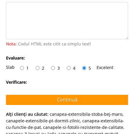
Nota:
Codul HTML este citit ca simplu text!
Evaluare:
Slab
Excelent
1
2
3
4
5
Verificare:
Continuă
Alţi clienţi au căutat:
canapea-extensibila-stoba-bej-maro
,
canapele-extensibile-pt-dormit-zilnic
,
canapea-extensibila-
cu-functie-de-pat
,
canapele-si-fotolii-rezistente-de-calitate
,
canapea-3-locuri-cu-lada
,
canapele-cu-transport-gratuit-