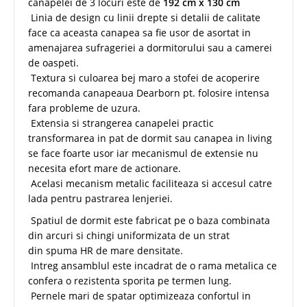
canapelei de 3 locuri este de
192 cm x 130 cm
Linia de design cu linii drepte si detalii de calitate
face ca aceasta canapea sa fie usor de asortat in
amenajarea sufrageriei a dormitorului sau a camerei
de oaspeti.
Textura si culoarea bej maro a stofei de acoperire
recomanda canapeaua Dearborn pt. folosire intensa
fara probleme de uzura.
Extensia si strangerea canapelei practic
transformarea in pat de dormit sau canapea in living
se face foarte usor iar mecanismul de extensie nu
necesita efort mare de actionare.
Acelasi mecanism metalic faciliteaza si accesul catre
lada pentru pastrarea lenjeriei.
Spatiul de dormit este fabricat pe o baza combinata
din arcuri si chingi uniformizata de un strat
din spuma HR de mare densitate.
Intreg ansamblul este incadrat de o rama metalica ce
confera o rezistenta sporita pe termen lung.
Pernele mari de spatar optimizeaza confortul in