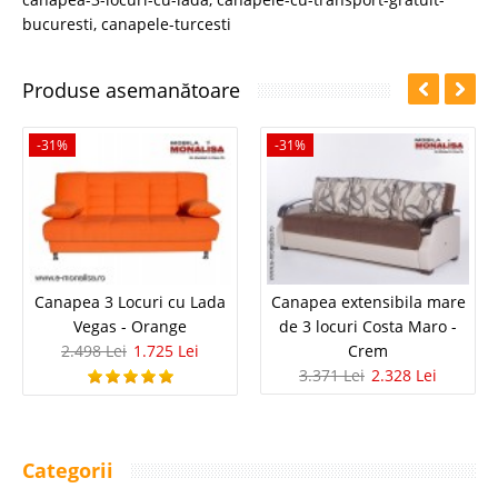
bucuresti
,
canapele-turcesti
Produse asemanătoare
-31%
-31%
Canapea 3 Locuri cu Lada
Canapea extensibila mare
Vegas - Orange
de 3 locuri Costa Maro -
2.498 Lei
1.725 Lei
Crem
3.371 Lei
2.328 Lei
Categorii