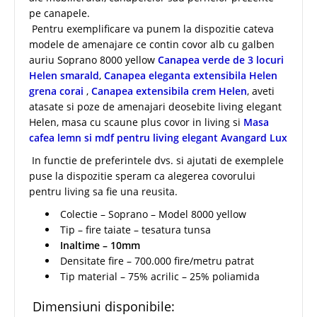
pe canapele.
Pentru exemplificare va punem la dispozitie cateva
modele de amenajare ce contin covor alb cu galben
auriu Soprano 8000 yellow
Canapea verde de 3 locuri
Helen smarald
,
Canapea eleganta extensibila Helen
grena corai
,
Canapea extensibila crem Helen
, aveti
atasate si poze de amenajari deosebite living elegant
Helen, masa cu scaune plus covor in living si
Masa
cafea lemn si mdf pentru living elegant Avangard Lux
In functie de preferintele dvs. si ajutati de exemplele
puse la dispozitie speram ca alegerea covorului
pentru living sa fie una reusita.
Colectie – Soprano – Model 8000 yellow
Tip – fire taiate – tesatura tunsa
Inaltime – 10mm
Densitate fire – 700.000 fire/metru patrat
Tip material – 75% acrilic – 25% poliamida
Dimensiuni disponibile: