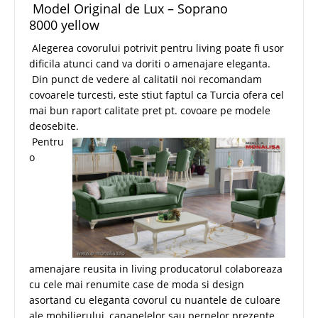
Model Original de Lux – Soprano
8000 yellow
Alegerea covorului potrivit pentru living poate fi usor
dificila atunci cand va doriti o amenajare eleganta.
Din punct de vedere al calitatii noi recomandam
covoarele turcesti, este stiut faptul ca Turcia ofera cel
mai bun raport calitate pret pt. covoare pe modele
deosebite.
Pentru
o
amenajare reusita in living producatorul colaboreaza
cu cele mai renumite case de moda si design
asortand cu eleganta covorul cu nuantele de culoare
ale mobilierului, canapelelor sau pernelor prezente