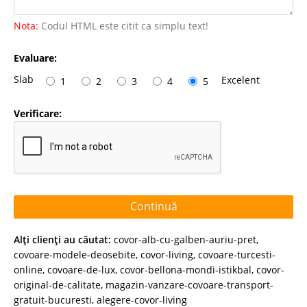
Nota:
Codul HTML este citit ca simplu text!
Evaluare:
Slab
Excelent
1
2
3
4
5
Verificare:
Continuă
Alţi clienţi au căutat:
covor-alb-cu-galben-auriu-pret
,
covoare-modele-deosebite
,
covor-living
,
covoare-turcesti-
online
,
covoare-de-lux
,
covor-bellona-mondi-istikbal
,
covor-
original-de-calitate
,
magazin-vanzare-covoare-transport-
gratuit-bucuresti
,
alegere-covor-living