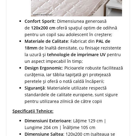
Confort Sporit
: Dimensiunea generoasă
de
120x200 cm
oferă spațiul optim de odihnă
pentru un copil sau adolescent în creștere;
Materiale de Calitate
: Fabricat din
PAL de
18mm
de înaltă densitate, cu finisaje rezistente
la uzură și
tehnologie de imprimare UV
pentru
un aspect impecabil în timp;
Design Ergonomic
: Picioarele robuste facilitează
curățenia, iar tăblia tapițată gri protejează
peretele și oferă o notă caldă încăperii;
Siguranță
: Materialele utilizate respectă
standardele de calitate europene, sunt sigure
pentru utilizarea zilnică de către copii
Specificații Tehnice:
Dimensiuni Exterioare
: Lățime 129 cm |
Lungime 204 cm | Înălțime 105 cm
Dimensiune Saltea
: 120x200 cm (salteaua se