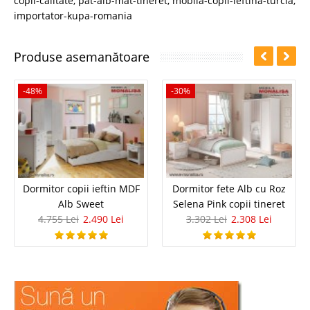
copii-calitate
,
pat-alb-mat-tineret
,
mobila-copii-ieftina-turcia
,
importator-kupa-romania
Produse asemanătoare
-48%
-30%
Dormitor copii ieftin MDF
Dormitor fete Alb cu Roz
Alb Sweet
Selena Pink copii tineret
4.755 Lei
2.490 Lei
3.302 Lei
2.308 Lei