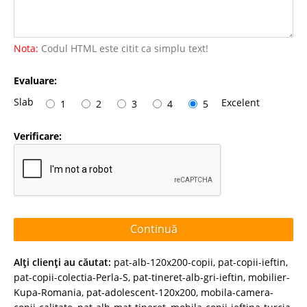
Nota:
Codul HTML este citit ca simplu text!
Evaluare:
Slab
Excelent
1
2
3
4
5
Verificare:
Continuă
Alţi clienţi au căutat:
pat-alb-120x200-copii
,
pat-copii-ieftin
,
pat-copii-colectia-Perla-S
,
pat-tineret-alb-gri-ieftin
,
mobilier-
Kupa-Romania
,
pat-adolescent-120x200
,
mobila-camera-