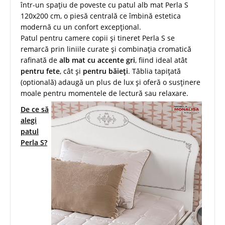
într-un spațiu de poveste cu patul alb mat Perla S
120x200 cm, o piesă centrală ce îmbină estetica
modernă cu un confort excepțional.
Patul pentru camere copii și tineret Perla S se
remarcă prin liniile curate și combinația cromatică
rafinată de
alb mat cu accente gri
, fiind ideal atât
pentru fete
, cât și
pentru băieți
. Tăblia tapițată
(optională) adaugă un plus de lux și oferă o susținere
moale pentru momentele de lectură sau relaxare.
De ce să
alegi
patul
Perla S?