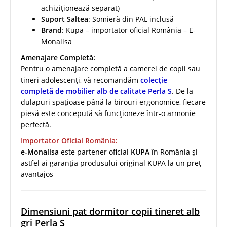
achiziționează separat)
Suport Saltea
: Somieră din PAL inclusă
Brand
: Kupa – importator oficial România – E-
Monalisa
Amenajare Completă:
Pentru o amenajare completă a camerei de copii sau
tineri adolescenți, vă recomandăm
colecție
completă de mobilier alb de calitate Perla S
. De la
dulapuri spațioase până la birouri ergonomice, fiecare
piesă este concepută să funcționeze într-o armonie
perfectă.
Importator Oficial România:
e-Monalisa
este partener oficial
KUPA
în România și
astfel ai garanția produsului original KUPA la un preț
avantajos
Dimensiuni pat dormitor copii tineret alb
gri Perla S