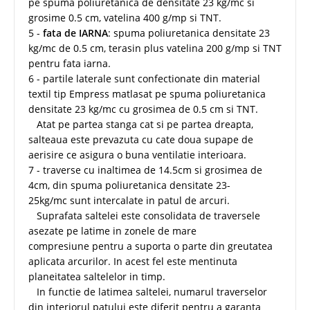
pe spuma poliuretanica de densitate 23 kg/mc si
grosime 0.5 cm, vatelina 400 g/mp si TNT.
5 -
fata de IARNA
: spuma poliuretanica densitate 23
kg/mc de 0.5 cm, terasin plus vatelina 200 g/mp si TNT
pentru fata iarna.
6 - partile laterale sunt confectionate din material
textil tip Empress matlasat pe spuma poliuretanica
densitate 23 kg/mc cu grosimea de 0.5 cm si TNT.
Atat pe partea stanga cat si pe partea dreapta,
salteaua este prevazuta cu cate doua supape de
aerisire ce asigura o buna ventilatie interioara.
7 - traverse cu inaltimea de 14.5cm si grosimea de
4cm, din spuma poliuretanica densitate 23-
25kg/mc sunt intercalate in patul de arcuri.
Suprafata saltelei este consolidata de traversele
asezate pe latime in zonele de mare
compresiune pentru a suporta o parte din greutatea
aplicata arcurilor. In acest fel este mentinuta
planeitatea saltelelor in timp.
In functie de latimea saltelei, numarul traverselor
din interiorul patului este diferit pentru a garanta