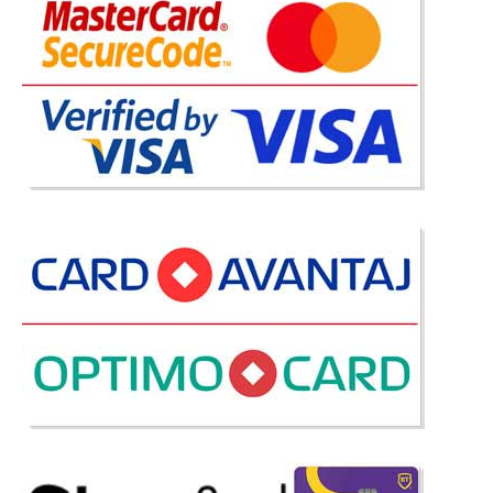
-12%
Paturi Suprapuse Mobila Dormitor 2
Copii Roz Portivo
Paturi Suprapuse Roz pentru Mobila Dormitor 2 Copii – Portivo – fete O
oferta ingenioasa in categoria de paturi supraetajate pentru copii o
reprezinta setul de doua paturi etajate Portivo ce ofera un concept smart
de mobila pentru dormitor copii cu patu..
Compara
2.274 Lei
1.990 Lei
Pret Redus