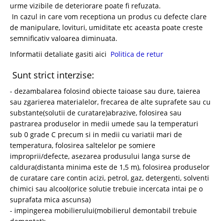
urme vizibile de deteriorare poate fi refuzata.
In cazul in care vom receptiona un produs cu defecte clare
de manipulare, lovituri, umiditate etc aceasta poate creste
semnificativ valoarea diminuata.
Informatii detaliate gasiti aici
Politica de retur
Sunt strict interzise:
- dezambalarea folosind obiecte taioase sau dure, taierea
sau zgarierea materialelor, frecarea de alte suprafete sau cu
substante(solutii de curatare)abrazive, folosirea sau
pastrarea produselor in medii umede sau la temperaturi
sub 0 grade C precum si in medii cu variatii mari de
temperatura, folosirea saltelelor pe somiere
improprii/defecte, asezarea produsului langa surse de
caldura(distanta minima este de 1,5 m), folosirea produselor
de curatare care contin acizi, petrol, gaz, detergenti,
solventi
chimici sau alcool(orice solutie trebuie incercata intai pe o
suprafata mica ascunsa)
- impingerea mobilierului(mobilierul demontabil trebuie