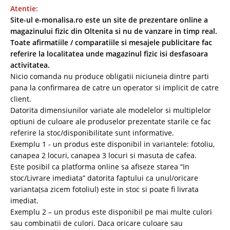
Atentie:
Site-ul e-monalisa.ro este un site de prezentare online a
magazinului fizic din Oltenita si nu de vanzare in timp real.
Toate afirmatiile / comparatiile si mesajele publicitare fac
referire la localitatea unde magazinul fizic isi desfasoara
activitatea.
Nicio comanda nu produce obligatii niciuneia dintre parti
pana la confirmarea de catre un operator si implicit de catre
client.
Datorita dimensiunilor variate ale modelelor si multiplelor
optiuni de culoare ale produselor prezentate starile ce fac
referire la stoc/disponibilitate sunt informative.
Exemplu 1 - un produs este disponibil in variantele: fotoliu,
canapea 2 locuri, canapea 3 locuri si masuta de cafea.
Este posibil ca platforma online sa afiseze starea “In
stoc/Livrare imediata” datorita faptului ca unul/oricare
varianta(sa zicem fotoliul) este in stoc si poate fi livrata
imediat.
Exemplu 2 – un produs este disponibil pe mai multe culori
sau combinatii de culori. Daca oricare culoare sau