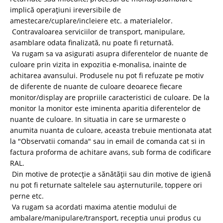
implică operațiuni ireversibile de
amestecare/cuplare/incleiere etc. a materialelor.
Contravaloarea serviciilor de transport, manipulare,
asamblare odata finalizată, nu poate fi returnată.
Va rugam sa va asigurati asupra diferentelor de nuante de
culoare prin vizita in expozitia e-monalisa, inainte de
achitarea avansului. Produsele nu pot fi refuzate pe motiv
de diferente de nuante de culoare deoarece fiecare
monitor/display are propriile caracteristici de culoare. De la
monitor la monitor este iminenta aparitia diferentelor de
nuante de culoare. In situatia in care se urmareste o
anumita nuanta de culoare, aceasta trebuie mentionata atat
la "Observatii comanda" sau in email de comanda cat si in
factura proforma de achitare avans, sub forma de codificare
RAL.
Din motive de protecție a sănătății sau din motive de igienă
nu pot fi returnate saltelele sau așternuturile, toppere ori
perne etc.
Va rugam sa acordati maxima atentie modului de
ambalare/manipulare/transport, receptia unui produs cu