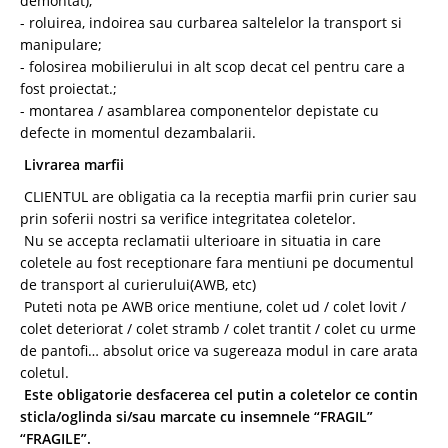
demontat);
- roluirea, indoirea sau curbarea saltelelor la transport si
manipulare;
- folosirea mobilierului in alt scop decat cel pentru care a
fost proiectat.;
- montarea / asamblarea componentelor depistate cu
defecte in momentul dezambalarii.
Livrarea marfii
CLIENTUL are obligatia ca la receptia marfii prin curier sau
prin soferii nostri sa verifice integritatea coletelor.
Nu se accepta reclamatii ulterioare in situatia in care
coletele au fost receptionare fara mentiuni pe documentul
de transport al curierului(AWB, etc)
Puteti nota pe AWB orice mentiune, colet ud / colet lovit /
colet deteriorat / colet stramb / colet trantit / colet cu urme
de pantofi… absolut orice va sugereaza modul in care arata
coletul.
Este obligatorie desfacerea cel putin a coletelor ce contin
sticla/oglinda si/sau marcate cu insemnele “FRAGIL”
“FRAGILE”.