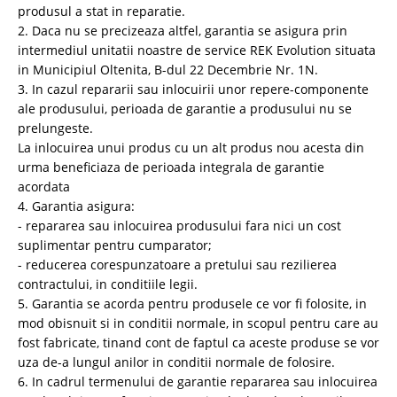
produsul a stat in reparatie.
2. Daca nu se precizeaza altfel, garantia se asigura prin
intermediul unitatii noastre de service REK Evolution situata
in Municipiul Oltenita, B-dul 22 Decembrie Nr. 1N.
3. In cazul repararii sau inlocuirii unor repere-componente
ale produsului, perioada de garantie a produsului nu se
prelungeste.
La inlocuirea unui produs cu un alt produs nou acesta din
urma beneficiaza de perioada integrala de garantie
acordata
4. Garantia asigura:
- repararea sau inlocuirea produsului fara nici un cost
suplimentar pentru cumparator;
- reducerea corespunzatoare a pretului sau rezilierea
contractului, in conditiile legii.
5. Garantia se acorda pentru produsele ce vor fi folosite, in
mod obisnuit si in conditii
normale, in scopul pentru care au
fost fabricate, tinand cont de faptul ca aceste produse se vor
uza de-a lungul anilor in conditii normale de folosire.
6. In cadrul termenului de garantie repararea sau inlocuirea