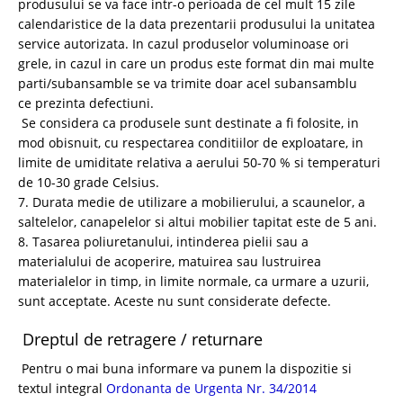
produsului se va face intr-o perioada de cel mult 15 zile
calendaristice de la data prezentarii produsului la unitatea
service autorizata. In cazul produselor voluminoase ori
grele, in cazul in care un produs este format din mai multe
parti/subansamble se va trimite doar acel subansamblu
ce prezinta defectiuni.
Se considera ca produsele sunt destinate a fi folosite, in
mod obisnuit, cu respectarea
conditiilor de exploatare, in
limite de umiditate relativa a aerului 50-70 % si temperaturi
de 10-30 grade Celsius.
7. Durata medie de utilizare a mobilierului, a scaunelor, a
saltelelor, canapelelor si altui mobilier tapitat este de 5 ani.
8. Tasarea poliuretanului, intinderea pielii sau a
materialului de acoperire,
matuirea sau lustruirea
materialelor in timp, in limite normale, ca urmare a
uzurii,
sunt acceptate. Aceste nu sunt considerate defecte.
Dreptul de retragere / returnare
Pentru o mai buna informare va punem la dispozitie si
textul integral
Ordonanta de Urgenta Nr. 34/2014