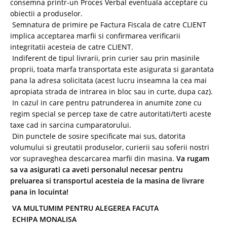
consemna printr-un Proces Verbal eventuala acceptare cu
obiectii a produselor.
Semnatura de primire pe Factura Fiscala de catre CLIENT
implica acceptarea marfii si confirmarea verificarii
integritatii acesteia de catre CLIENT.
Indiferent de tipul livrarii, prin curier sau prin masinile
proprii, toata marfa transportata este asigurata si garantata
pana la adresa solicitata (acest lucru inseamna la cea mai
apropiata strada de intrarea in bloc sau in curte, dupa caz).
In cazul in care pentru patrunderea in anumite zone cu
regim special se percep taxe de catre autoritati/terti aceste
taxe cad in sarcina cumparatorului.
Din punctele de sosire specificate mai sus, datorita
volumului si greutatii produselor, curierii sau soferii nostri
vor supraveghea descarcarea marfii din masina.
Va rugam
sa va asigurati ca aveti personalul necesar pentru
preluarea si transportul acesteia de la masina de livrare
pana in locuinta!
VA MULTUMIM PENTRU ALEGEREA FACUTA
ECHIPA MONALISA