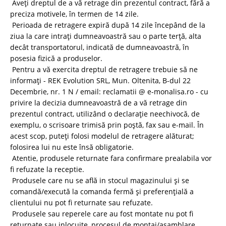
Aveţi dreptul de a vă retrage din prezentul contract, fără a
preciza motivele, în termen de 14 zile.
Perioada de retragere expiră după 14 zile începând de la
ziua la care intraţi dumneavoastră sau o parte terţă, alta
decât transportatorul, indicată de dumneavoastră, în
posesia fizică a produselor.
Pentru a vă exercita dreptul de retragere trebuie să ne
informaţi - REK Evolution SRL, Mun. Oltenita, B-dul 22
Decembrie, nr. 1 N / email: reclamatii @ e-monalisa.ro - cu
privire la decizia dumneavoastră de a vă retrage din
prezentul contract, utilizând o declaraţie neechivocă, de
exemplu, o scrisoare trimisă prin poştă, fax sau e-mail. În
acest scop, puteţi folosi modelul de retragere alăturat;
folosirea lui nu este însă obligatorie.
Atentie, produsele returnate fara confirmare prealabila vor
fi refuzate la receptie.
Produsele care nu se află in stocul magazinului și se
comandă/execută la comanda fermă și preferențială a
clientului nu pot fi returnate sau refuzate.
Produsele sau reperele care au fost montate nu pot fi
returnate sau inlocuite, procesul de montaj/asamblare