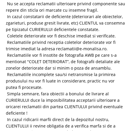
Nu se accepta reclamatii ulterioare privind componente sau
repere din sticla ori marcate cu insemne fragil.
In cazul constatarii de deficiente (deteriorari ale obiectelor,
zgarieturi, produse gresit livrate, etc) CLIENTUL va consemna
pe tipizatul CURIERULUI deficientele constatate.
Coletele deteriorate vor fi deschise imediat si verificate.
Reclamatiile privind receptia coletelor deteriorate vor fi
trimise imediat la adresa reclamatii@e-monalisa.ro.
Reclamatiile vor fi insotite de fotografia AWB pe care s-a
mentionat "COLET DETERIORAT”, de fotografii detaliate ale
zonelor deteriorate dar si minim o poza de ansamblu.
Reclamatiile incomplete sau/si netransmise la primirea
produsului nu vor fi luate in considerare, practic nu vor
putea fi procesate.
Simpla semnare, fara obiectii a bonului de livrare al
CURIERULUI duce la imposibilitatea acceptarii ulterioare a
oricarei reclamatii din partea CLIENTULUI privind eventuale
deficiente !
In cazul ridicarii marfii direct de la depozitul nostru,
CLIENTULUI ii revine obligatia de a verifica marfa si de a