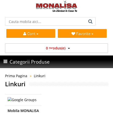
Cont
Favorite
0 produs(e)
Categorii Produse
Prima Pagina
Linkuri
Linkuri
Mobila MONALISA