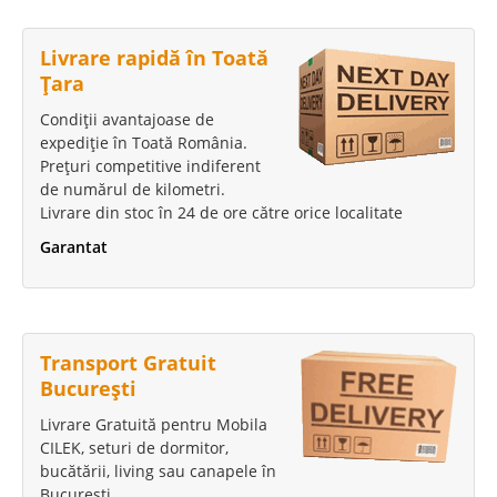
Perissa catifea grena
Coltare extensibile moderne elegante velvet Perissa grena ⭐ Transport
Livrare rapidă în Toată
Gratuit Bucuresti Gama de canapele si coltare moderne a fost completata
Țara
cu un model nou de senzatie. Coltarul mare Perissa este un model elegant
modern iar catifeaua de culoare g..
Condiții avantajoase de
expediție în Toată România.
Compara
Prețuri competitive indiferent
de numărul de kilometri.
9.534 Lei
Livrare din stoc în 24 de ore către orice localitate
5.530 Lei
Pret Redus
Garantat
In Stoc
Vezi Detalii
Adauga la Favorite
Transport Gratuit
București
-42%
Livrare Gratuită pentru Mobila
CILEK, seturi de dormitor,
bucătării, living sau canapele în
București.