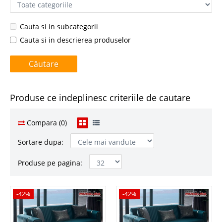
Cauta si in subcategorii
Cauta si in descrierea produselor
Produse ce indeplinesc criteriile de cautare
Compara (0)
Sortare dupa:
Produse pe pagina:
-42%
-42%
-42%