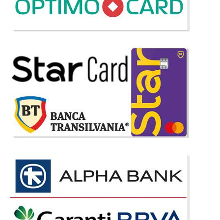
4.460 Lei
2.587 Lei
Pret Redus
In Stoc
Vezi Detalii
Adauga la Favorite
-45%
Coltar Extensibil Catifea Grena Mare
3 + 2 locuri Perissa Pret de Fabrica
Coltar Mare Modern si extensibil Perissa grena elegant la pret de fabrica
Turcia ⭐ Transport Gratuit Bucuresti Transformă-ți livingul într-un sanctuar
al luxului cu noul colțar extensibil Perissa. Profită acum de cel mai mic preț