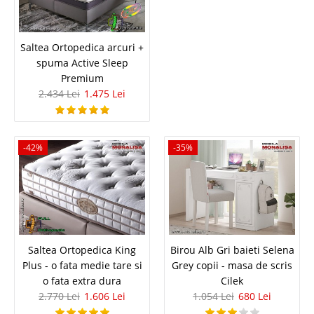
Pat masina Biturbo Red - Paturi cu
Saltea Ortopedica arcuri +
spuma Active Sleep
Lumini si sunete pentru copii
Premium
2.434 Lei
1.475 Lei
Pat masina pentru copii BITURBO Rosu CILEK ⭐ Paturi masinuta cu Lumini
sunete si Telecomanda Biturbo Red este un pat in forma de masina
sport care aduce un ambient fantastic in camera copilului. Patul pentru
copii Biturbo este un pat de calitate ce incorporeaza dotari uimitoare pre..
-42%
-35%
Compara
5.647 Lei
3.643 Lei
Pret Redus
In Stoc
Saltea Ortopedica King
Birou Alb Gri baieti Selena
Vezi Detalii
Plus - o fata medie tare si
Grey copii - masa de scris
o fata extra dura
Cilek
Adauga la Favorite
2.770 Lei
1.606 Lei
1.054 Lei
680 Lei