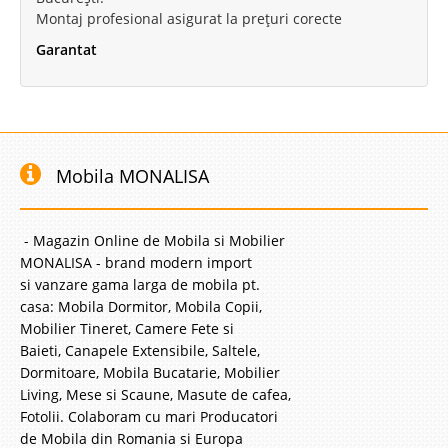
Montaj profesional asigurat la prețuri corecte
Garantat
Saltea Magic 5 Zone de Confort
160x200 Pocket Spring
Saltea Magic 5 Zone de Confort cu arcuri impachetate 160x200 Pocket
Spring Salteaua Magic 5 Zone cu arcuri independente impachetate
Mobila MONALISA
individual a fost proiectata pentru a fi prietenoasa cu anatomia corpului
uman. Indiferent ca preferati sa dormiti pe burta, pe o parte sau pe..
Compara
- Magazin Online de Mobila si Mobilier
MONALISA - brand modern import
si vanzare gama larga de mobila pt.
3.236 Lei
casa: Mobila Dormitor, Mobila Copii,
1.877 Lei
Pret Redus
Mobilier Tineret, Camere Fete si
In Stoc
Baieti, Canapele Extensibile, Saltele,
Vezi Detalii
Dormitoare, Mobila Bucatarie, Mobilier
Living, Mese si Scaune, Masute de cafea,
Adauga la Favorite
Fotolii. Colaboram cu mari Producatori
de Mobila din Romania si Europa