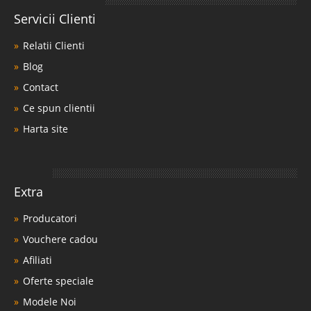
baieti ce poate fi usor asortat in amenajarea dormitoarelor de copii. O
Servicii Clienti
masa de scris pentru copii ordoneaza camera copilului ..
Relatii Clienti
Compara
Blog
1.054 Lei
Contact
680 Lei
Pret Redus
Ce spun clientii
In Stoc
Harta site
Vezi Detalii
Adauga la Favorite
Extra
-35%
Producatori
Vouchere cadou
Afiliati
Oferte speciale
Modele Noi