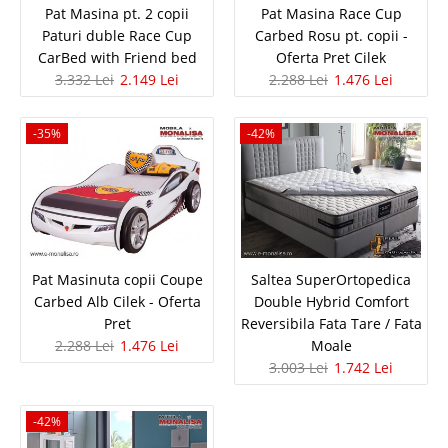
Pat Masina pt. 2 copii
Pat Masina Race Cup
2.587 Lei
Pret Redus
Paturi duble Race Cup
Carbed Rosu pt. copii -
In Stoc
CarBed with Friend bed
Oferta Pret Cilek
Vezi Detalii
3.332 Lei
2.149 Lei
2.288 Lei
1.476 Lei
Adauga la Favorite
-35%
-42%
-42%
Pat Masinuta copii Coupe
Saltea SuperOrtopedica
Carbed Alb Cilek - Oferta
Double Hybrid Comfort
Pat Dormitor Modern Valery - Set
Pret
Reversibila Fata Tare / Fata
2.288 Lei
1.476 Lei
Moale
Baza cu Lada si Tablie Matlasata
3.003 Lei
1.742 Lei
Set pat cu lada pt. dormitor modern format din baza de pat cu lada si tablie
tapitata Valerie Descoperiti combinatia perfecta de functionalitate si
-42%
amenajare moderna cu patul modern Valery. Acest pachet complet include