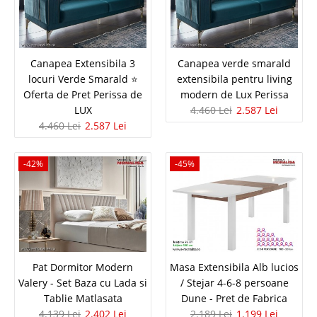
Canapea Extensibila 3 locuri Verde
Canapea Extensibila 3
Canapea verde smarald
locuri Verde Smarald ⭐
extensibila pentru living
Smarald ⭐ Oferta de Pret Perissa de
Oferta de Pret Perissa de
modern de Lux Perissa
LUX
4.460 Lei
2.587 Lei
LUX
4.460 Lei
2.587 Lei
Oferta cu Reducere Maxima Canapele 3 locuri extensibile Verde inchis pt.
Living modern⭐ de Lux Perissa Oferta Speciala de pret
-42%
-45%
canapea extensibila 3 locuri verde smarald pe catifea inchisa – ​Valabila in
limita stocurilor Canapeaua Perissa de 3 locu..
Compara
4.460 Lei
2.587 Lei
Pat Dormitor Modern
Masa Extensibila Alb lucios
Pret Redus
Valery - Set Baza cu Lada si
/ Stejar 4-6-8 persoane
In Stoc
Tablie Matlasata
Dune - Pret de Fabrica
Vezi Detalii
4.139 Lei
2.402 Lei
2.189 Lei
1.199 Lei