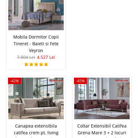
baza cu somiera, sistem de ridic..
Compara
4.139 Lei
2.402 Lei
Mobila Dormitor Copii
Pret Redus
Tineret - Baieti si Fete
In Stoc
Veyron
Vezi Detalii
7.804 Lei
4.527 Lei
Adauga la Favorite
-42%
-45%
-45%
Canapea extensibila
Coltar Extensibil Catifea
Masa Extensibila Alb lucios / Stejar 4-
catifea crem pt. living
Grena Mare 3 + 2 locuri