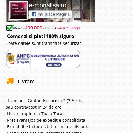
Vezi Detalii
Adauga la Favorite
-42%
Comenzi si plati 100% sigure
Toate datele sunt transmise securizat
Saltea Ortopedica King Plus - o fata
Livrare
medie tare si o fata extra dura
Saltele ortopedice cu arcuri si spuma cu o fata medie-tare si o fata extra-
Transport Gratuit Bucuresti * (2-5 zile)
dura In ultimii ani oferta de vanzari saltele ortopedice a explodat iar grila
sau contra-cost in 24 de ore
de preturi este foarte larga, important este sa intelegem ce este o saltea
Livrare rapida in Toata Tara
tare pentru spate, ce este o saltea o..
Pret avantajos pe expeditie consolidata
Compara
Expeditiile in tara NU tin cont de distanta