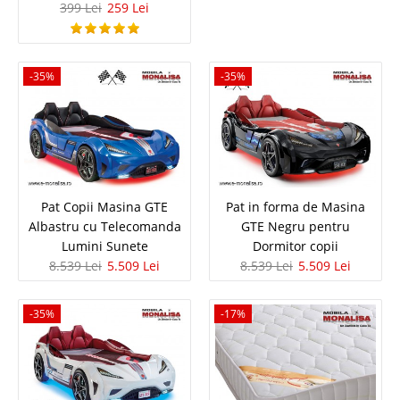
399 Lei
259 Lei
masina alb este cadoul perfect pentru orice copil. Grila de preturi pat
masina alb Coupe este una avantajoasa iar calitatea este un..
Compara
-35%
-35%
2.288 Lei
1.476 Lei
Pret Redus
In Stoc
Vezi Detalii
Pat Copii Masina GTE
Pat in forma de Masina
Adauga la Favorite
Albastru cu Telecomanda
GTE Negru pentru
Lumini Sunete
Dormitor copii
8.539 Lei
5.509 Lei
8.539 Lei
5.509 Lei
-42%
-35%
-17%