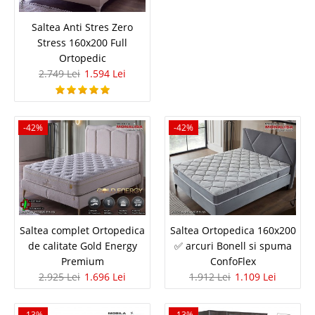
Vezi Detalii
Saltea Anti Stres Zero
Adauga la Favorite
Stress 160x200 Full
Ortopedic
2.749 Lei
1.594 Lei
-35%
-42%
-42%
Pat Masina Race Cup Carbed Rosu
pt. copii - Oferta Pret Cilek
Pat in forma de masina pentru copii model Race Cup Carbed-Red by CILEK
Saltea complet Ortopedica
Saltea Ortopedica 160x200
⭐ Oferta - Pret de Fabrica Un pat tip masinuta este un dar magic pentru
de calitate Gold Energy
✅ arcuri Bonell si spuma
orice copil pasionat de curse de masini motoare si garaj. Toate detaliile au
Premium
ConfoFlex
fost reproduse fidel dupa o masina reala. Patul in forma de m..
2.925 Lei
1.696 Lei
1.912 Lei
1.109 Lei
Compara
-13%
-13%