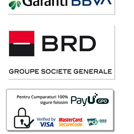
din an, garantat de noi ca importator di..
Compara
9.534 Lei
5.250 Lei
Pret Redus
In Stoc
Vezi Detalii
Adauga la Favorite
-42%
Coltar extensibil mare 3 + 2 locuri