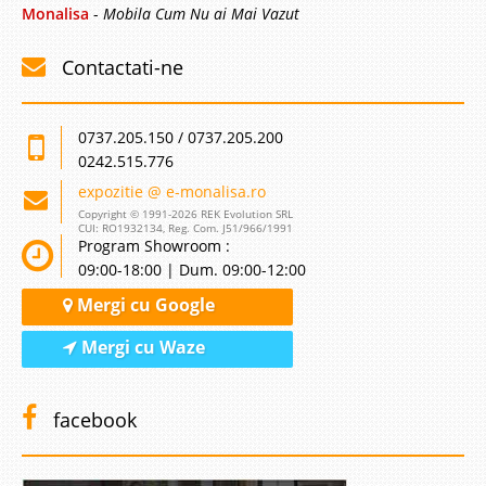
Monalisa
-
Mobila Cum Nu ai Mai Vazut
-39%
Contactati-ne
0737.205.150 / 0737.205.200
0242.515.776
Saltea Ortopedica arcuri + spuma
expozitie @ e-monalisa.ro
Active Sleep Premium
Copyright © 1991-2026 REK Evolution SRL
CUI: RO1932134, Reg. Com. J51/966/1991
Program Showroom :
Saltea ortopedica Premium non deformabila arcuri si spuma + Topper
09:00-18:00 | Dum. 09:00-12:00
⭐ Active Sleep DISPONIBIL DOAR in dimensiunile: 150x200cm In teorie o
saltea ortopedica premium este o saltea pe jumatate medicala dar in
Mergi cu Google
practica lucrurile stau un pic diferit. Piata ..
Mergi cu Waze
Compara
2.434 Lei
facebook
1.475 Lei
Pret Redus
In Stoc