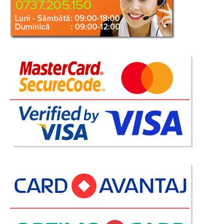
Adauga la Favorite
-42%
Canapea extensibila catifea crem pt.
living elegant de Lux Perissa
Canapele extensibile Crem de 3 locuri de 2 locuri sau fotolii pt. living
elegant de Lux Perissa ⭐ Oferta Pret Alegerea setului de canapele si fotolii
pentru living trebuie facuta cu atentie la detalii si in special la combinatia
de culori si materiale. Un set de canapele ex..
Compara