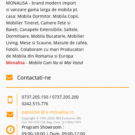
MONALISA - brand modern import
si vanzare gama larga de mobila pt.
casa: Mobila Dormitor, Mobila Copii,
Mobilier Tineret, Camere Fete si
Baieti, Canapele Extensibile, Saltele,
Dormitoare, Mobila Bucatarie, Mobilier
Living, Mese si Scaune, Masute de cafea,
Fotolii. Colaboram cu mari Producatori
de Mobila din Romania si Europa
Monalisa
-
Mobila Cum Nu ai Mai Vazut
Contactati-ne
0737.205.150 / 0737.205.200
0242.515.776
expozitie @ e-monalisa.ro
Copyright © 1991-2026 REK Evolution SRL
CUI: RO1932134, Reg. Com. J51/966/1991
Program Showroom :
09:00-18:00 | Dum. 09:00-12:00