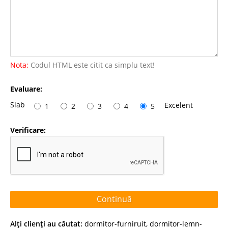
Nota:
Codul HTML este citit ca simplu text!
Evaluare:
Slab
Excelent
1
2
3
4
5
Verificare:
Continuă
Alţi clienţi au căutat:
dormitor-furniruit
,
dormitor-lemn-