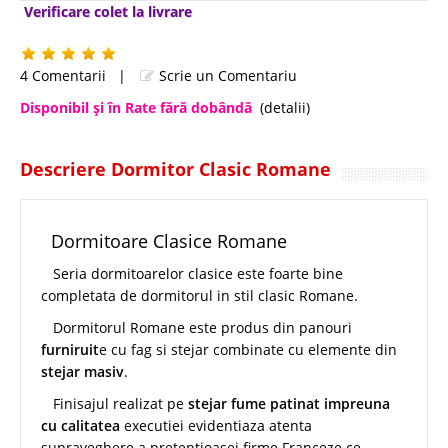
Verificare colet la livrare
4 Comentarii
|
Scrie un Comentariu
Disponibil şi în Rate fără dobândă
(detalii)
Descriere Dormitor Clasic Romane
Dormitoare Clasice Romane
Seria dormitoarelor clasice este foarte bine
completata de dormitorul in stil clasic Romane.
Dormitorul Romane este produs din panouri
furniruit
e cu fag si stejar combinate cu elemente din
stejar masiv
.
Finisajul realizat pe
stejar fume patinat impreuna
cu
calitatea
executiei evidentiaza atenta
supraveghere a pretentioasei firme Franceze ce