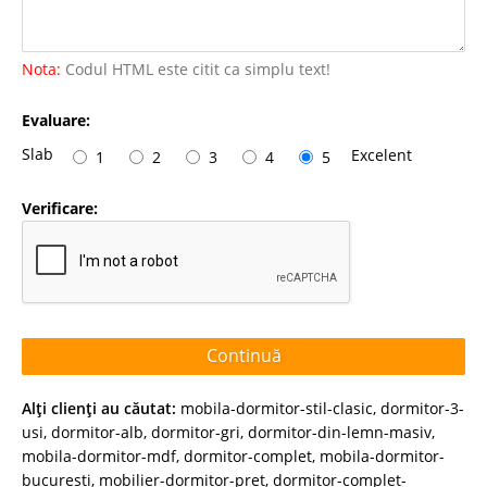
Nota:
Codul HTML este citit ca simplu text!
Evaluare:
Slab
Excelent
1
2
3
4
5
Verificare:
Continuă
Alţi clienţi au căutat:
mobila-dormitor-stil-clasic
,
dormitor-3-
usi
,
dormitor-alb
,
dormitor-gri
,
dormitor-din-lemn-masiv
,
mobila-dormitor-mdf
,
dormitor-complet
,
mobila-dormitor-
bucuresti
,
mobilier-dormitor-pret
,
dormitor-complet-