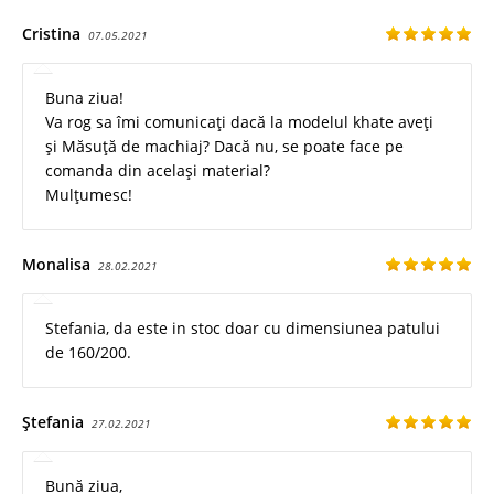
Cristina
07.05.2021
Buna ziua!
Va rog sa îmi comunicați dacă la modelul khate aveți
și Măsuță de machiaj? Dacă nu, se poate face pe
comanda din același material?
Mulțumesc!
Monalisa
28.02.2021
Stefania, da este in stoc doar cu dimensiunea patului
de 160/200.
Ștefania
27.02.2021
Bună ziua,