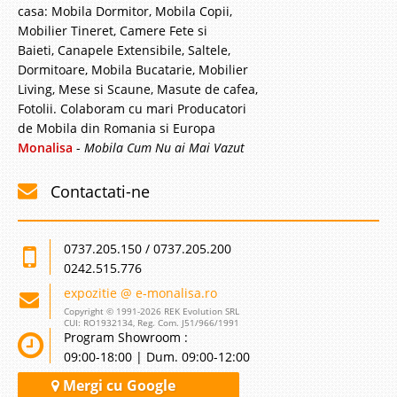
casa: Mobila Dormitor, Mobila Copii,
Mobilier Tineret, Camere Fete si
Baieti, Canapele Extensibile, Saltele,
Dormitoare, Mobila Bucatarie, Mobilier
Living, Mese si Scaune, Masute de cafea,
Fotolii. Colaboram cu mari Producatori
de Mobila din Romania si Europa
Monalisa
-
Mobila Cum Nu ai Mai Vazut
Contactati-ne
0737.205.150 / 0737.205.200
0242.515.776
expozitie @ e-monalisa.ro
Copyright © 1991-2026 REK Evolution SRL
CUI: RO1932134, Reg. Com. J51/966/1991
Program Showroom :
09:00-18:00 | Dum. 09:00-12:00
Mergi cu Google