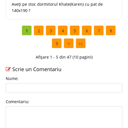
Aveți pe stoc dormitorul Khate(Karen) cu pat de
140x190 ?
1
2
3
4
5
6
7
8
9
>
>|
Afișare 1 - 5 din 47 (10 pagini)
Scrie un Comentariu
Nume:
Comentariu: