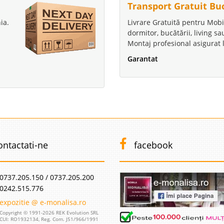
Transport Gratuit Bu
ia.
Livrare Gratuită pentru Mobi
dormitor, bucătării, living s
Montaj profesional asigurat l
Garantat
ontactati-ne
facebook
0737.205.150 / 0737.205.200
0242.515.776
expozitie @ e-monalisa.ro
Copyright © 1991-2026 REK Evolution SRL
CUI: RO1932134, Reg. Com. J51/966/1991