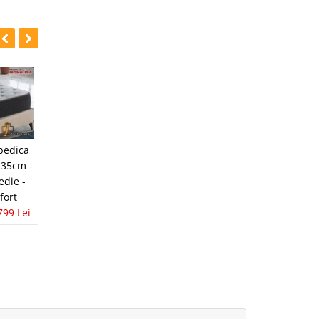
-42%
pedica
Saltea
 35cm -
SuperOrtopedica
edie -
Double Hybrid
fort
Comfort Reversibila
799 Lei
Fata Tare / Fata
Moale
3.003 Lei
1.742 Lei