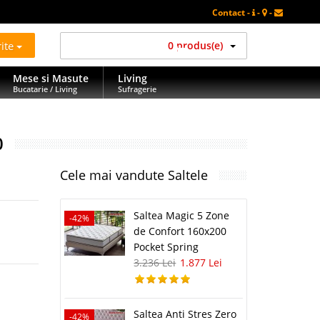
Contact -
-
-
rite
0 produs(e)
Mese si Masute
Living
Bucatarie / Living
Sufragerie
0
Cele mai vandute Saltele
Saltea Magic 5 Zone
-42%
-42%
de Confort 160x200
Pocket Spring
3.236 Lei
1.877 Lei
Saltea Anti Stres Zero
-42%