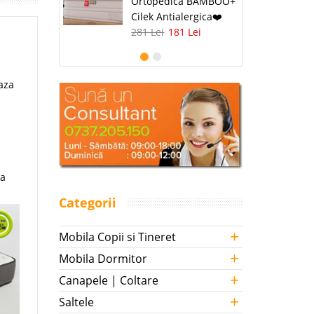
Ortopedica BAMBOO+
Cilek Antialergica❤️
281 Lei
181 Lei
aza
ca
Categorii
+
Mobila Copii si Tineret
+
Mobila Dormitor
+
Canapele | Coltare
+
Saltele