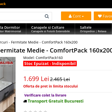
Pack
Cont
Favo
la Dormitor
Canapele si Coltare
Saltele
tor Matrimonial
Canapele si Fotolii Extensibile
Ortopedice | Relaxa
rcuri - Fermitate Medie - ComfortPack 160x200
 Fermitate Medie - ComfortPack 160x20
Model:
ComfortPack160
Stoc Epuizat - Indisponibil
1.699 Lei
2.465 Lei
Oferta de pret in limita stocului
Verificare colet la livrare
Transport Gratuit Bucuresti