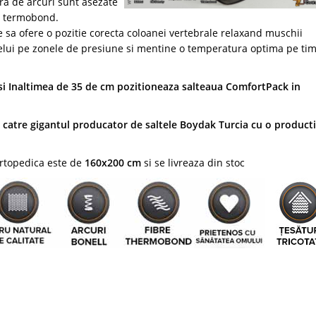
ra de arcuri sunt asezate
re termobond.
 sa ofere o pozitie corecta coloanei vertebrale relaxand muschii
ngelui pe zonele de presiune si mentine o temperatura optima pe ti
 si Inaltimea de
35 de cm pozitioneaza salteaua ComfortPack in
catre gigantul producator de saltele Boydak Turcia cu o product
rtopedica este de
160x200 cm
si se livreaza din stoc