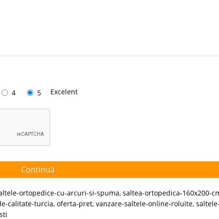
Excelent
4
5
Continuă
altele-ortopedice-cu-arcuri-si-spuma
,
saltea-ortopedica-160x200-c
de-calitate-turcia
,
oferta-pret
,
vanzare-saltele-online-roluite
,
saltele
sti