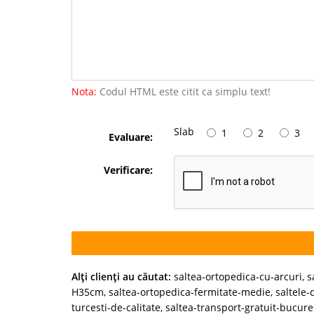
Nota:
Codul HTML este citit ca simplu text!
Slab
1
2
3
Evaluare:
Verificare:
Alţi clienţi au căutat:
saltea-ortopedica-cu-arcuri
,
s
H35cm
,
saltea-ortopedica-fermitate-medie
,
saltele-
turcesti-de-calitate
,
saltea-transport-gratuit-bucure