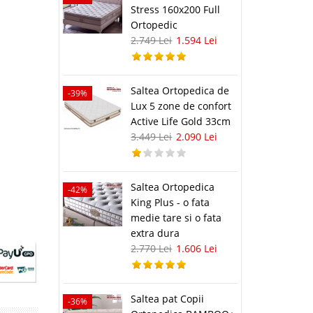
Stress 160x200 Full
Ortopedic
2.749 Lei
1.594 Lei
Saltea Ortopedica de
-39%
Lux 5 zone de confort
Active Life Gold 33cm
3.449 Lei
2.090 Lei
Saltea Ortopedica
-42%
King Plus - o fata
medie tare si o fata
extra dura
2.770 Lei
1.606 Lei
Saltea pat Copii
-36%