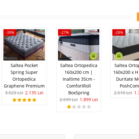
-39%
-27%
-28%
Saltea Pocket
Saltea Ortopedica
Saltea Orto
Spring Super
160x200 cm |
160x200 x H
Ortopedica
Inaltime 35cm -
Duritate M
Graphene Premium
ComfortRoll
PoshCom
3.523 Lei
2.135 Lei
BoxSpring
2.510 Lei
1.
2.599 Lei
1.899 Lei