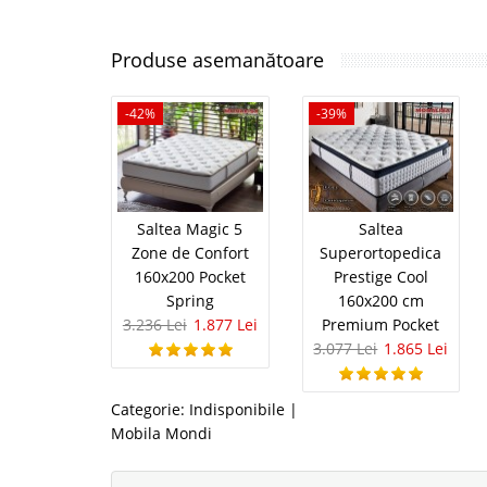
Produse asemanătoare
-42%
-39%
Saltea Magic 5
Saltea
Zone de Confort
Superortopedica
160x200 Pocket
Prestige Cool
Spring
160x200 cm
3.236 Lei
1.877 Lei
Premium Pocket
3.077 Lei
1.865 Lei
Categorie:
Indisponibile
|
Mobila Mondi