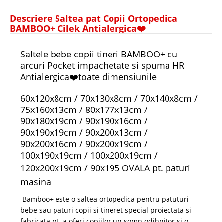
Descriere Saltea pat Copii Ortopedica
BAMBOO+ Cilek Antialergica❤️
Saltele bebe copii tineri BAMBOO+ cu
arcuri Pocket impachetate si spuma HR
Antialergica❤️toate dimensiunile
60x120x8cm / 70x130x8cm / 70x140x8cm /
75x160x13cm / 80x177x13cm /
90x180x19cm / 90x190x16cm /
90x190x19cm / 90x200x13cm /
90x200x16cm / 90x200x19cm /
100x190x19cm / 100x200x19cm /
120x200x19cm / 90x195 OVALA pt.
paturi
masina
Bamboo+ este o saltea ortopedica pentru patuturi
bebe sau paturi copii si tineret special proiectata si
fabricata pt. a oferi copiilor un somn odihnitor si o