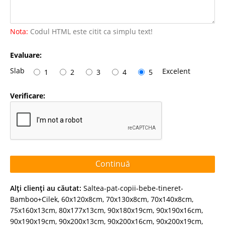
Nota:
Codul HTML este citit ca simplu text!
Evaluare:
Slab
Excelent
1
2
3
4
5
Verificare:
Continuă
Alţi clienţi au căutat:
Saltea-pat-copii-bebe-tineret-
Bamboo+Cilek
,
60x120x8cm
,
70x130x8cm
,
70x140x8cm
,
75x160x13cm
,
80x177x13cm
,
90x180x19cm
,
90x190x16cm
,
90x190x19cm
,
90x200x13cm
,
90x200x16cm
,
90x200x19cm
,