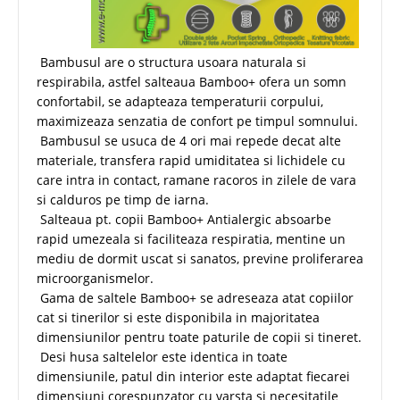
Bambusul are o structura usoara naturala si
respirabila, astfel salteaua Bamboo+ ofera un somn
confortabil, se adapteaza temperaturii corpului,
maximizeaza senzatia de confort pe timpul somnului.
Bambusul se usuca de 4 ori mai repede decat alte
materiale, transfera rapid umiditatea si lichidele cu
care intra in contact, ramane racoros in zilele de vara
si calduros pe timp de iarna.
Salteaua pt. copii Bamboo+ Antialergic absoarbe
rapid umezeala si faciliteaza respiratia, mentine un
mediu de dormit uscat si sanatos, previne proliferarea
microorganismelor.
Gama de saltele Bamboo+ se adreseaza atat copiilor
cat si tinerilor si este disponibila in majoritatea
dimensiunilor pentru toate paturile de copii si tineret.
Desi husa saltelelor este identica in toate
dimensiunile, patul din interior este adaptat fiecarei
dimensiuni corespunzator cu varsta si necesitatile