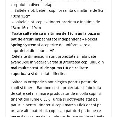
corpului in diverse etape.
– Saltelele pt. bebe – copii prezinta o inaltime de 8cm
10cm 13cm
– Saltelele pt. copii – tineret prezinta o inaltime de
13cm 16cm 19cm
Toate saltelele cu inaltimea de 19cm au la baza un
pat de arcuri impachetate independent
–
Pocket
Spring System
si acoperire de uniformizare a
suprafetei din spuma HR.
Celelalte dimensiuni sunt proiectate si fabricate
avandu-se in vedere varsta si greutatea copilului, din
mai multe straturi de spuma HR de calitate
superioara
si densitati diferite.
Salteaua ortopedica antialegica pentru paturi de
copii si tineret Bamboo+ este proiectata si fabricata
de catre cel mai mare producator de mobila copii si
tineret din lume CILEK Turcia si potriveste atat pe
paturile pentru tineret si copii marca Cilek dar si pe
oricare alte paturi pt. copii sau patuturi pt. bebe ce
necesita o saltea de calitate pe dimensiunile potrivite.