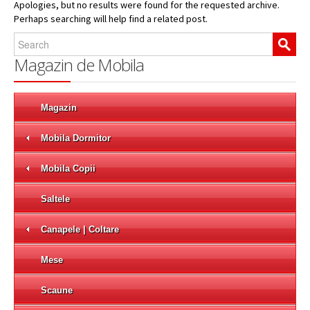
Apologies, but no results were found for the requested archive.
Perhaps searching will help find a related post.
Culori Lemn
Paletare ErgoDesign
Magazin de Mobila
Piele Ecologica Grupa II
Stofe Grupa II
Magazin
Catalog PAL
Mobila Dormitor
Cataloage Materiale Bellona
Mobila Copii
Paletare Euromobila
Saltele
Portofoliu
Canapele | Coltare
Galerie Imagini
Mese
Contact
Scaune