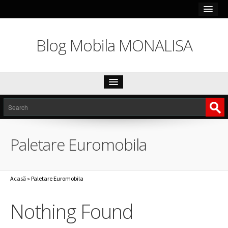
Blog Mobila MONALISA
Acasa
Paletare Materiale
Paletare Euromobila
Paletare Mobila Dalin
Piele Ecologica Collection
Acasă
»
Paletare Euromobila
Stofe Classic
Stofe Teflonate – ANTIPATA
Nothing Found
Piele Naturala