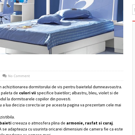
No Comment
n achizitionarea dormitorului de vis pentru baietelul dumneavoastra.
 paleta de
culori vii
specifice baietilor; albastru, bleu, violet si de
ul la dormitoarele copiilor din povesti.
u a lua decizia corecta iar pe aceasta pagina va prezentam cele mai
istibila.
baieti
creeaza o atmosfera plina de
armonie, rasfat si curaj
.
se adapteaza cu usurinta oricarei dimensiuni de camera fie ca este