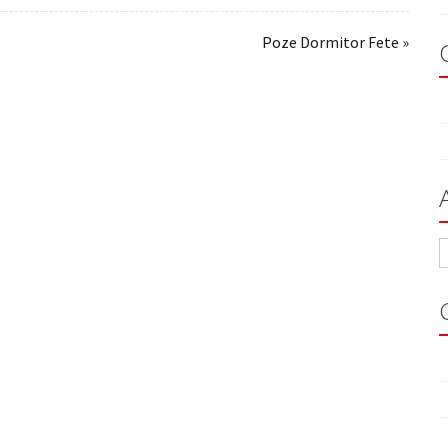
Poze Dormitor Fete »
A
A