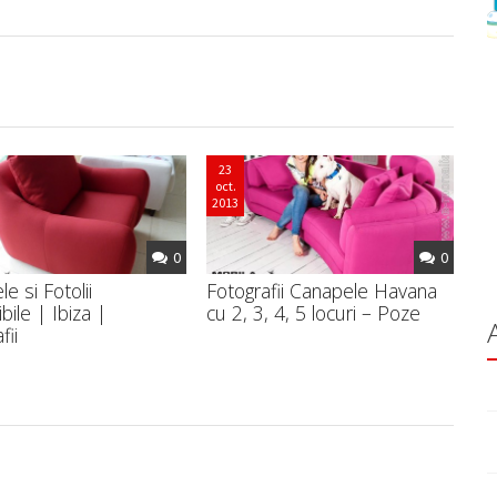
zin
23
oct.
2013
0
0
e si Fotolii
Fotografii Canapele Havana
bile | Ibiza |
cu 2, 3, 4, 5 locuri – Poze
fii