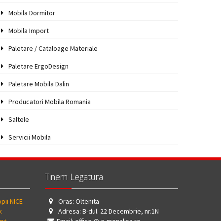
Mobila Dormitor
Mobila Import
Paletare / Cataloage Materiale
Paletare ErgoDesign
Paletare Mobila Dalin
Producatori Mobila Romania
Saltele
Servicii Mobila
Tinem Legatura
pii NICE
Oras: Oltenita
k
Adresa: B-dul. 22 Decembrie, nr.1N