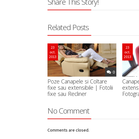
Share This Story!
Related Posts
Vezi Preturi si Modele in Maga
23
23
oct.
oct.
2013
2013
0
Poze Canapele si Coltare
Canapel
fixe sau extensibile | Fotolii
extensi
fixe sau Recliner
Fotogra
No Comment
Comments are closed.