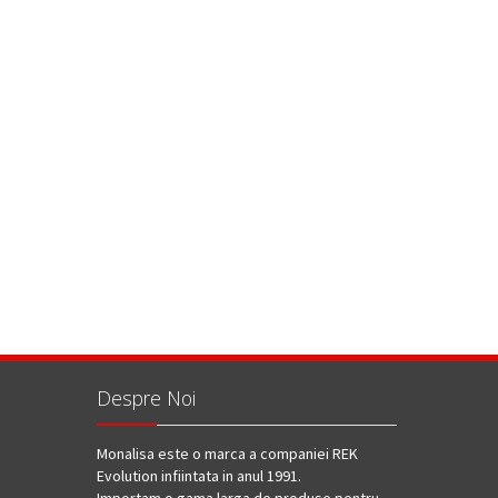
Despre Noi
Monalisa este o marca a companiei REK
Evolution infiintata in anul 1991.