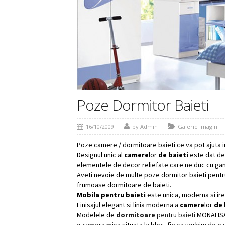
Poze Dormitor Baieti
16/10/2009
by Admin
Galerie Imagini
Poze camere / dormitoare baieti ce va pot ajuta i
Designul unic al
camere
lor
de baieti
este dat de
elementele de decor reliefate care ne duc cu gand
Aveti nevoie de multe poze dormitor baieti pentr
frumoase dormitoare de baieti.
Mobila pentru baieti
este unica, moderna si irez
Finisajul elegant si linia moderna a
camere
lor
de 
Modelele de
dormitoare
pentru baieti
MONALISA 