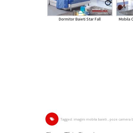
Dormitor Baieti Star Fall
Mobila 
Tagged:
imagini mobila baieti
,
poze camera b
Vezi Preturi si Modele in Magaz