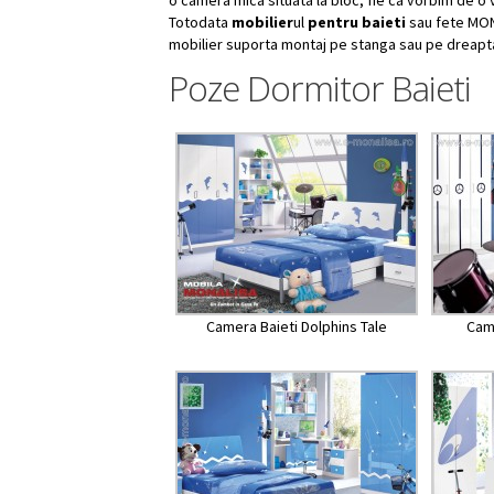
o camera mica situata la bloc, fie ca vorbim de o
Totodata
mobilier
ul
pentru baieti
sau fete MON
mobilier suporta montaj pe stanga sau pe dreapt
Poze Dormitor Baieti
Camera Baieti Dolphins Tale
Cam