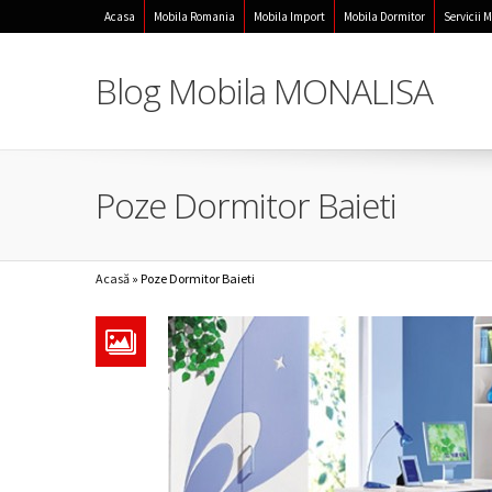
Acasa
Mobila Romania
Mobila Import
Mobila Dormitor
Servicii 
Blog Mobila MONALISA
Poze Dormitor Baieti
Acasă
»
Poze Dormitor Baieti