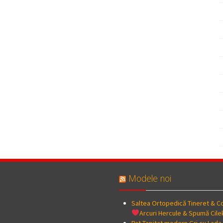
Modele noi
Saltea Ortopedică Tineret & Co
Arcuri Hercule & Spumă Cile