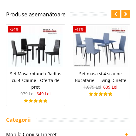
Produse asemanătoare
-34%
-41%
Set Masa rotunda Radius
Set masa si 4 scaune
cu 4 scaune - Oferta de
Bucatarie - Living Dinette
pret
1.079 Lei
639 Lei
979 Lei
649 Lei
Categorii
+
Mobila Copii si Tineret