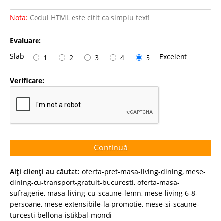
Nota:
Codul HTML este citit ca simplu text!
Evaluare:
Slab
Excelent
1
2
3
4
5
Verificare:
Continuă
Alţi clienţi au căutat:
oferta-pret-masa-living-dining
,
mese-
dining-cu-transport-gratuit-bucuresti
,
oferta-masa-
sufragerie
,
masa-living-cu-scaune-lemn
,
mese-living-6-8-
persoane
,
mese-extensibile-la-promotie
,
mese-si-scaune-
turcesti-bellona-istikbal-mondi