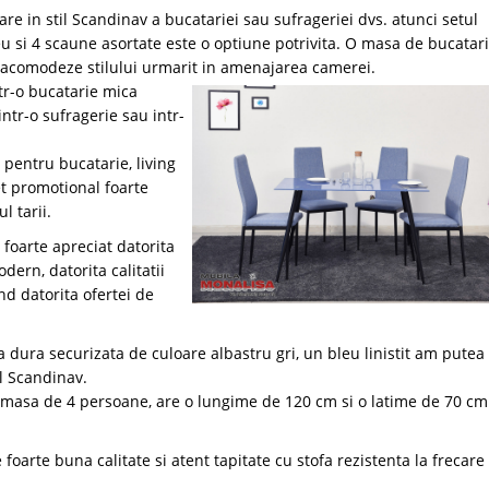
are in stil Scandinav a bucatariei sau sufrageriei dvs. atunci setul
eu si 4 scaune asortate este o optiune potrivita. O masa de bucatar
 acomodeze stilului urmarit in amenajarea camerei.
tr-o bucatarie mica
intr-o sufragerie sau intr-
 pentru bucatarie, living
et promotional foarte
l tarii.
foarte apreciat datorita
dern, datorita calitatii
and datorita ofertei de
 dura securizata de culoare albastru gri, un bleu linistit am putea
ul Scandinav.
o masa de 4 persoane, are o lungime de 120 cm si o latime de 70 cm
arte buna calitate si atent tapitate cu stofa rezistenta la frecare