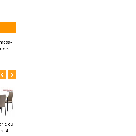
-masa-
aune-
-43%
-42%
Masa Extensibila
rie cu
Mobilier pentru
Moderna negru
 si 4
sufragerie sau