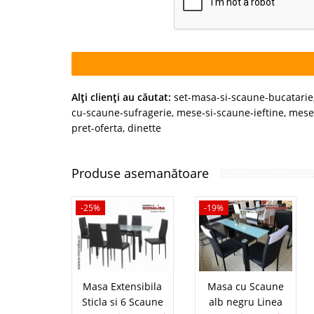
Alţi clienţi au căutat:
set-masa-si-scaune-bucatarie
cu-scaune-sufragerie
,
mese-si-scaune-ieftine
,
mese-
pret-oferta
,
dinette
Produse asemanătoare
-25%
-19%
Masa Extensibila
Masa cu Scaune
Sticla si 6 Scaune
alb negru Linea