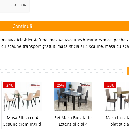
Continuă
,
masa-sticla-bleu-ieftina
,
masa-cu-scaune-bucatarie-mica
,
pachet
cu-scaune-transport-gratuit
,
masa-sticla-si-4-scaune
,
masa-cu-sc
-24%
-25%
-25%
Masa Sticla cu 4
Set Masa Bucatarie
Masa bucata
Scaune crem Ingrid
Extensibila si 4
blat sticla