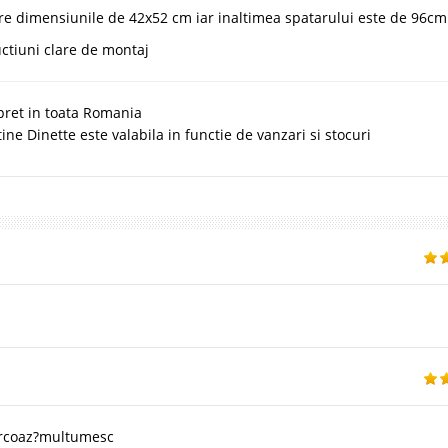
are dimensiunile de 42x52 cm iar inaltimea spatarului este de 96cm
uctiuni clare de montaj
 pret in toata Romania
ne Dinette este valabila in functie de vanzari si stocuri
turcoaz?multumesc