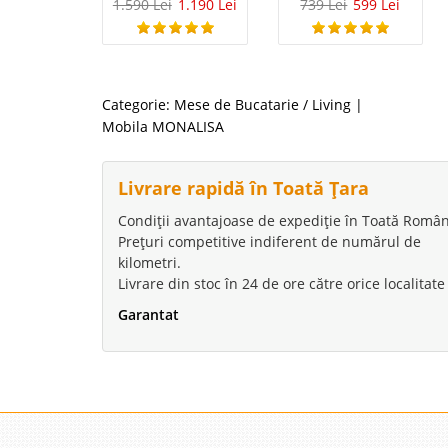
1.590 Lei
1.190 Lei
739 Lei
599 Lei
Categorie:
Mese de Bucatarie / Living
|
Mobila MONALISA
Livrare rapidă în Toată Țara
Condiții avantajoase de expediție în Toată Român
Prețuri competitive indiferent de numărul de
kilometri.
Livrare din stoc în 24 de ore către orice localitate
Garantat