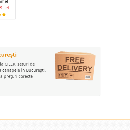
lucios Asos –
amel
living dining Novita
Eleganta si
9 Lei
1.663 Lei
950 Lei
Functionala
1.927 Lei
1.118 Lei
curești
la CILEK, seturi de
au canapele în București.
a prețuri corecte