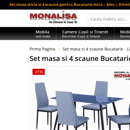
Set masa sticla si 4 scaune pentru Bucatarie mica – bleu | Dinet
Mobila
Camere Copii si Tineret
Mobi
vezi toate
Dormitor Copii si Tineret
Dormi
Prima Pagina
Set masa si 4 scaune Bucatarie - L
Set masa si 4 scaune Bucatarie
-41%