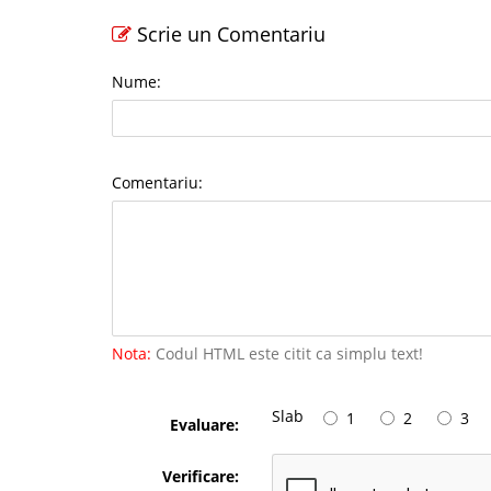
Scrie un Comentariu
Nume:
Comentariu:
Nota:
Codul HTML este citit ca simplu text!
Slab
1
2
3
Evaluare:
Verificare: