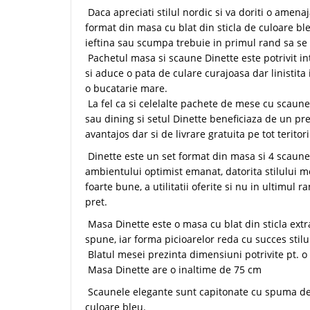
Daca apreciati stilul nordic si va doriti o amenaj
format din masa cu blat din sticla de culoare bl
ieftina sau scumpa trebuie in primul rand sa se
Pachetul masa si scaune Dinette este potrivit in
si aduce o pata de culare curajoasa dar linistita 
o bucatarie mare.
La fel ca si celelalte pachete de mese cu scaune
sau dining si setul Dinette beneficiaza de un pr
avantajos dar si de livrare gratuita pe tot teritoriu
Dinette este un set format din masa si 4 scaune 
ambientului optimist emanat, datorita stilului mo
foarte bune, a utilitatii oferite si nu in ultimul r
pret.
Masa Dinette este o masa cu blat din sticla extra
spune, iar forma picioarelor reda cu succes stil
Blatul mesei prezinta dimensiuni potrivite pt. 
Masa Dinette are o inaltime de 75 cm
Scaunele elegante sunt capitonate cu spuma de fo
culoare bleu.