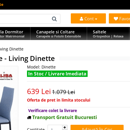
te
Cont
Favo
la Dormitor
Canapele si Coltare
Saltele
tor Matrimonial
Canapele si Fotolii Extensibile
Ortopedice | Relaxa
iving Dinette
 - Living Dinette
Model:
Dinette
In Stoc / Livrare Imediata
639 Lei
1.079 Lei
Oferta de pret in limita stocului
Verificare colet la livrare
Transport Gratuit Bucuresti
Cantitate:
Cantitate