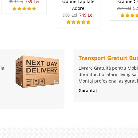
999 Lei
759 Lei
scaune Tapitate
scaune C
Adore
701 Lei
52
999 Lei
749 Lei
Transport Gratuit Bu
ia.
Livrare Gratuită pentru Mobi
dormitor, bucătării, living s
Montaj profesional asigurat l
Garantat