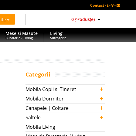
Contact -
-
-
rite
0 produs(e)
Mese si Masute
Living
Bucatarie / Living
Sufragerie
Categorii
+
Mobila Copii si Tineret
+
Mobila Dormitor
+
Canapele | Coltare
+
Saltele
Mobila Living