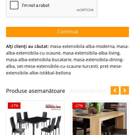
Continuă
Alţi clienţi au căutat:
masa-extensibila-alba-moderna
,
masa-
alba-extensibila-cu-scaune
,
masa-extensibila-alba-living
,
masa-alba-extensibila-bucatarie
,
masa-extensibila-dining-
alba
,
set-mese-extensibile-cu-scaune-turcesti
,
pret-mese-
extensibile-albe-istikbal-bellona
Produse asemanătoare
-27%
-27%