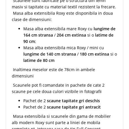
Scaunele sunt fabricate pe o structura din lemn
masiv si tapitate cu material textil rezistent la frecare.
Masa alba extensibila Roxy este disponibila in doua
clase de dimensiuni:
Masa alba extensibila mare Roxy cu
lungime de
164 cm stransa
/
204 cm extinsa
si o
latime de
90 cm
;
Masa alba extensibila mica Roxy / mini cu
lungime de 140 cm stransa
/
180 cm extinsa
si o
latime de 80 cm
​Inaltimea meselor este de 78cm in ambele
dimensiuni
Scaunele pot fi comandate in pachete de cate 2
scaune pe cele doua culori vizibile in fotografii
Pachet de 2
scaune tapitate gri deschis
Pachet de 2
scaune tapitate gri antracit
Masa extensibila si scaunele din gama de mobilier
alb modern Roxy sunt parte a liniei de mobila
completa pt. intreaga casa de tip Full Concept.