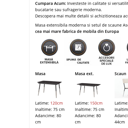
Cumpara Acum:
Investeste in calitate si versati
bucatarie sau sufragerie moderna.
Descopera mai multe detalii si achizitioneaza 
Masa extensibila moderna si setul de scaune Asos
cea mai mare fabrica de mobila din Europa
Masa
Masa ext.
Scaun
Latime:
120cm
Latime:
150cm
Latime
Inaltime: 75 cm
Inaltime: 75 cm
Inalti
Adancime: 80
Adancime: 80
Adanc
cm
cm
44cm