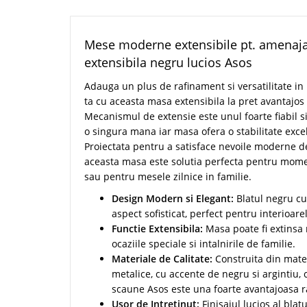
Mese moderne extensibile pt. amenajar
extensibila negru lucios Asos
Adauga un plus de rafinament si versatilitate in
ta cu aceasta masa extensibila la pret avantajos
Mecanismul de extensie este unul foarte fiabil si
o singura mana iar masa ofera o stabilitate exce
Proiectata pentru a satisface nevoile moderne de 
aceasta masa este solutia perfecta pentru mome
sau pentru mesele zilnice in familie.
Design Modern si Elegant:
Blatul negru cu 
aspect sofisticat, perfect pentru interioa
Functie Extensibila:
Masa poate fi extinsa 
ocaziile speciale si intalnirile de familie.
Materiale de Calitate:
Construita din materi
metalice, cu accente de negru si argintiu,
scaune Asos este una foarte avantajoasa ra
Usor de Intretinut:
Finisajul lucios al blat