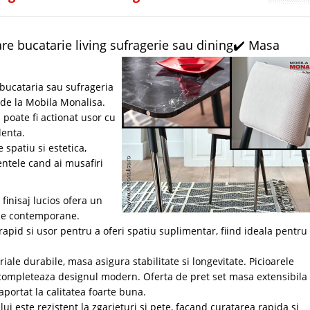
e bucatarie living sufragerie sau dining✔️ Masa
 bucataria sau sufrageria
 de la Mobila Monalisa.
 poate fi actionat usor cu
lenta.
spatiu si estetica,
ntele cand ai musafiri
finisaj lucios ofera un
rele contemporane.
rapid si usor pentru a oferi spatiu suplimentar, fiind ideala pentru
ale durabile, masa asigura stabilitate si longevitate. Picioarele
 completeaza designul modern. Oferta de pret set masa extensibila 
portat la calitatea foarte buna.
ului este rezistent la zgarieturi si pete, facand curatarea rapida si