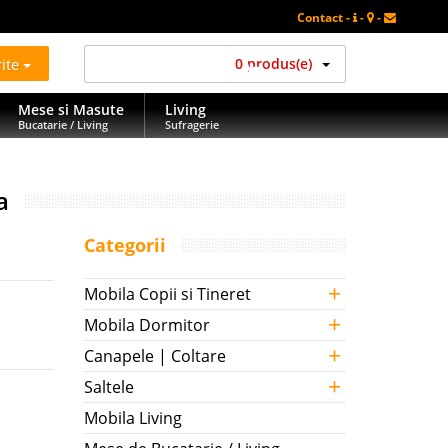
Contact -
-
-
rite
0 produs(e)
Mese si Masute
Living
Bucatarie / Living
Sufragerie
a
Categorii
+
Mobila Copii si Tineret
+
Mobila Dormitor
+
Canapele | Coltare
+
Saltele
Mobila Living