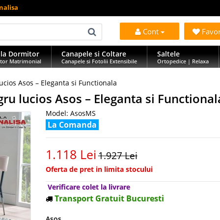
nalisa
Cont
Favo
la Dormitor
Canapele si Coltare
Saltele
tor Matrimonial
Canapele si Fotolii Extensibile
Ortopedice | Relaxa
cios Asos – Eleganta si Functionala
u lucios Asos – Eleganta si Functional
Model:
AsosMS
La Comanda
1.118 Lei
1.927 Lei
Oferta de pret in limita stocului
Verificare colet la livrare
Transport Gratuit Bucuresti
Asos