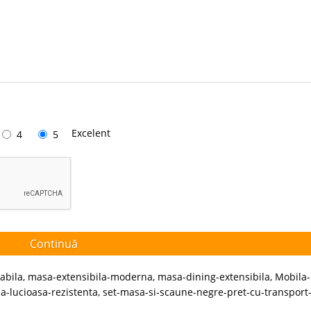
Excelent
4
5
Continuă
abila
,
masa-extensibila-moderna
,
masa-dining-extensibila
,
Mobila-
a-lucioasa-rezistenta
,
set-masa-si-scaune-negre-pret-cu-transport-