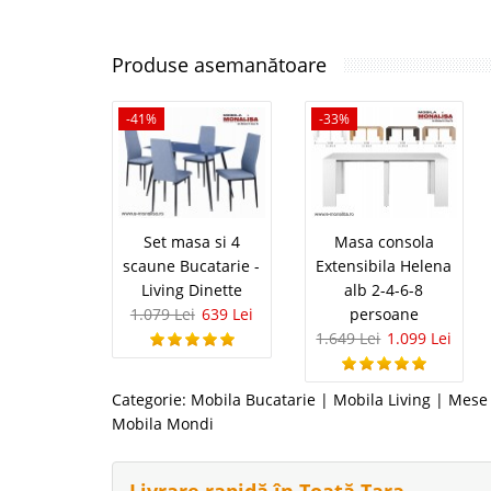
Produse asemanătoare
-41%
-33%
Set masa si 4
Masa consola
scaune Bucatarie -
Extensibila Helena
Living Dinette
alb 2-4-6-8
1.079 Lei
639 Lei
persoane
1.649 Lei
1.099 Lei
Categorie:
Mobila Bucatarie
|
Mobila Living
|
Mese 
Mobila Mondi
Livrare rapidă în Toată Țara