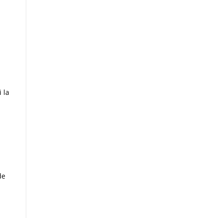
 la
de