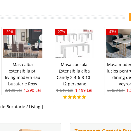
-39%
-27%
-43%
Masa alba
Masa consola
Masa moder
extensibila pt.
Extensibila alba
lucios pentr
living modern sau
Candy 2-4-6-8-10-
dining de
bucatarie Roxy
12 persoane
Veyro
2.129 Lei
1.290 Lei
1.649 Lei
1.199 Lei
2.420 Lei
1.
de Bucatarie / Living
|
Transport Gratuit Bu