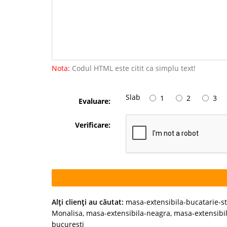
Nota:
Codul HTML este citit ca simplu text!
Slab
1
2
3
Evaluare:
Verificare:
Alţi clienţi au căutat:
masa-extensibila-bucatarie-st
Monalisa
,
masa-extensibila-neagra
,
masa-extensibil
bucuresti