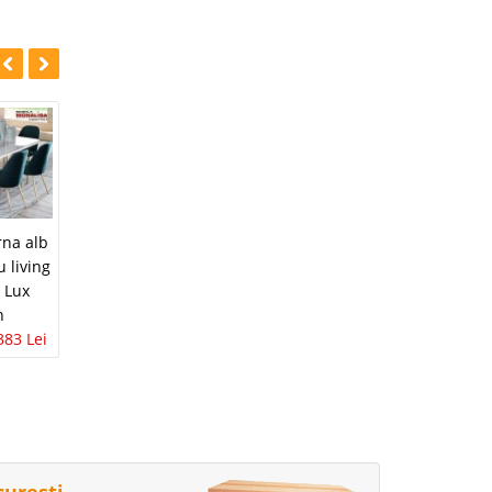
na alb
u living
 Lux
n
383 Lei
curești