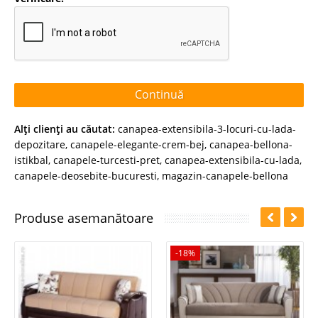
Continuă
Alţi clienţi au căutat:
canapea-extensibila-3-locuri-cu-lada-
depozitare
,
canapele-elegante-crem-bej
,
canapea-bellona-
istikbal
,
canapele-turcesti-pret
,
canapea-extensibila-cu-lada
,
canapele-deosebite-bucuresti
,
magazin-canapele-bellona
Produse asemanătoare
-18%