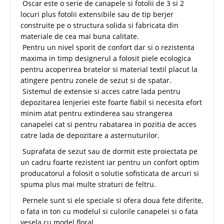
Oscar este o serie de canapele si fotolii de 3 si 2
locuri plus fotolii extensibile sau de tip berjer
construite pe o structura solida si fabricata din
materiale de cea mai buna calitate.
Pentru un nivel sporit de confort dar si o rezistenta
maxima in timp designerul a folosit piele ecologica
pentru acoperirea bratelor si material textil placut la
atingere pentru zonele de sezut si de spatar.
Sistemul de extensie si acces catre lada pentru
depozitarea lenjeriei este foarte fiabil si necesita efort
minim atat pentru extinderea sau strangerea
canapelei cat si pentru rabatarea in pozitia de acces
catre lada de depozitare a asternuturilor.
Suprafata de sezut sau de dormit este proiectata pe
un cadru foarte rezistent iar pentru un confort optim
producatorul a folosit o solutie sofisticata de arcuri si
spuma plus mai multe straturi de feltru.
Pernele sunt si ele speciale si ofera doua fete diferite,
o fata in ton cu modelul si culorile canapelei si o fata
vesela cu model floral.