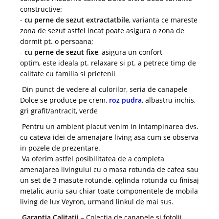
constructive:
-
cu perne de sezut extractatbile
, varianta ce mareste
zona de sezut astfel incat poate asigura o zona de
dormit pt. o persoana;
-
cu perne de sezut fixe
, asigura un confort
optim, este ideala pt. relaxare si pt. a petrece timp de
calitate cu familia si prietenii
Din punct de vedere al culorilor, seria de canapele
Dolce se produce pe crem,
roz pudra
, albastru inchis,
gri grafit/antracit, verde
Pentru un ambient placut venim in intampinarea dvs.
cu cateva idei de amenajare living asa cum se observa
in pozele de prezentare.
Va oferim astfel posibilitatea de a completa
amenajarea livingului cu o masa rotunda de cafea sau
un set de 3 masute rotunde, oglinda rotunda cu finisaj
metalic auriu sau chiar toate componentele de mobila
living de lux Veyron, urmand linkul de mai sus.
Garantia Calitatii
– Colectia de canapele si fotolii