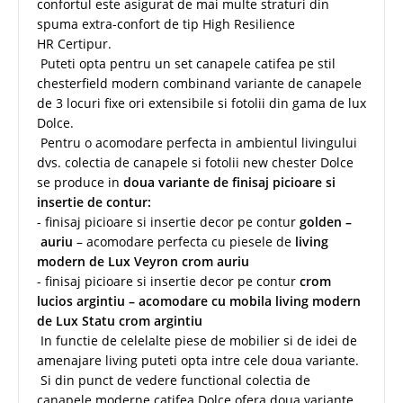
confortul este asigurat de mai multe straturi din
spuma extra-confort de tip High Resilience
HR Certipur.
Puteti opta pentru un set canapele catifea pe stil
chesterfield modern combinand variante de canapele
de 3 locuri fixe ori extensibile si fotolii din gama de lux
Dolce.
Pentru o acomodare perfecta in ambientul livingului
dvs. colectia de canapele si fotolii new chester Dolce
se produce in
doua variante de finisaj picioare si
insertie de contur:
- finisaj picioare si insertie decor pe contur
golden –
auriu
– acomodare perfecta cu piesele de
living
modern de Lux Veyron crom auriu
- finisaj picioare si insertie decor pe contur
crom
lucios argintiu – acomodare cu mobila living modern
de Lux Statu crom argintiu
In functie de celelalte piese de mobilier si de idei de
amenajare living puteti opta intre cele doua variante.
Si din punct de vedere functional colectia de
canapele moderne catifea Dolce ofera doua variante