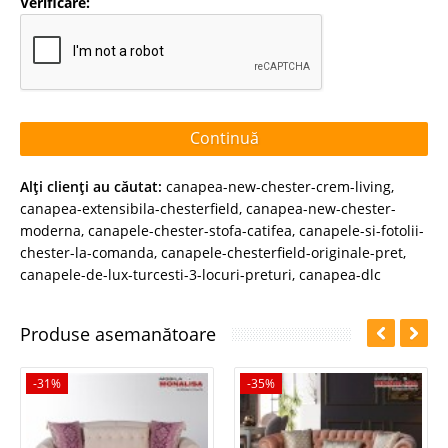
Verificare:
Continuă
Alţi clienţi au căutat:
canapea-new-chester-crem-living
,
canapea-extensibila-chesterfield
,
canapea-new-chester-
moderna
,
canapele-chester-stofa-catifea
,
canapele-si-fotolii-
chester-la-comanda
,
canapele-chesterfield-originale-pret
,
canapele-de-lux-turcesti-3-locuri-preturi
,
canapea-dlc
Produse asemanătoare
-31%
-35%