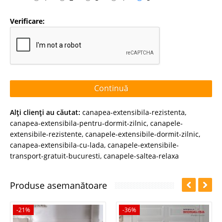
Verificare:
Continuă
Alţi clienţi au căutat:
canapea-extensibila-rezistenta
,
canapea-extensibila-pentru-dormit-zilnic
,
canapele-
extensibile-rezistente
,
canapele-extensibile-dormit-zilnic
,
canapea-extensibila-cu-lada
,
canapele-extensibile-
transport-gratuit-bucuresti
,
canapele-saltea-relaxa
Produse asemanătoare
-21%
-36%