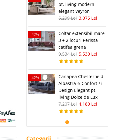
pt. living modern
elegant Veyron
5.299 Lei
3.075 Lei
Coltar extensibil mare
-42%
3 + 2 locuri Perissa
catifea grena
9.534 Lei
5.530 Lei
Canapea Chesterfield
-42%
Albastra ⭐ Confort si
Design Elegant pt.
living Dolce de Lux
7.207 Lei
4.180 Lei
Categorii