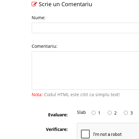
Scrie un Comentariu
Nume:
Comentariu:
Nota:
Codul HTML este citit ca simplu text!
Slab
1
2
3
Evaluare:
Verificare: