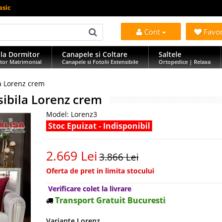
asic
Cont
Favo
la Dormitor
Canapele si Coltare
Saltele
tor Matrimonial
Canapele si Fotolii Extensibile
Ortopedice | Relaxa
a Lorenz crem
sibila Lorenz crem
Model:
Lorenz3
Stoc Epuizat - Indisponibil
2.669 Lei
3.866 Lei
Oferta de pret in limita stocului
Verificare colet la livrare
Transport Gratuit Bucuresti
Variante Lorenz