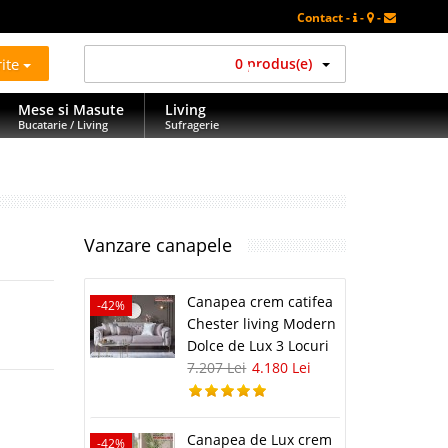
Contact -
-
-
rite
0 produs(e)
Mese si Masute
Living
Bucatarie / Living
Sufragerie
Vanzare canapele
Canapea crem catifea
-42%
Chester living Modern
Dolce de Lux 3 Locuri
7.207 Lei
4.180 Lei
Canapea de Lux crem
-42%