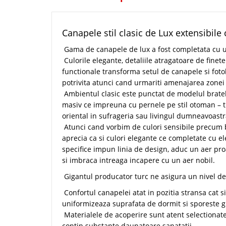
Canapele stil clasic de Lux extensibile
Gama de canapele de lux a fost completata cu un
Culorile elegante, detaliile atragatoare de finete 
functionale transforma setul de canapele si fotol
potrivita atunci cand urmariti amenajarea zonei de
Ambientul clasic este punctat de modelul bratel
masiv ce impreuna cu pernele pe stil otoman – 
oriental in sufrageria sau livingul dumneavoastr
Atunci cand vorbim de culori sensibile precum 
aprecia ca si culori elegante ce completate cu 
specifice impun linia de design, aduc un aer pro
si imbraca intreaga incapere cu un aer nobil.
Gigantul producator turc ne asigura un nivel de 
Confortul canapelei atat in pozitia stransa cat s
uniformizeaza suprafata de dormit si sporeste g
Materialele de acoperire sunt atent selectionate,
contin substante daunatoare sanatatii.