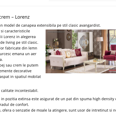
 crem – Lorenz
 model de canapea extensibila pe stil clasic avangardist.
si caracteristicile
ii Lorenz in alegerea
 living pe stil clasic.
or fabricate din lemn
turcesc emana un aer
a.
bej sau crem le putem
elemente decorative
aspat in spatiul mobilat
calitate incontestabil.
i in pozitia extinsa este asigurat de un pat din spuma high density 
radul de confort.
 ofera o senzatie de moale la atingere, sunt usor de intretinut si 