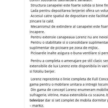
Structura canapelei este foarte solida si bine fin
Lada pentru depozitarea lenjeriei ofera un volum
Accesul catre spatiul de depozitare este facilitat
zincare la cald.
Mecanismul de extindere al canapelei este foarte
incapere.
Pentru extensie canapeaua Lorenz nu are nevoie
Pentru o stabilitate si o consolidare supliment
suplimentar de picioare pe zona de mijloc.
Picioarele inalte asigura o buna ventilare si pe
Pentru a completa o amenajare pe stil clasic se
extensibile de lux Lorenz este disponibila in vari
si fotoliu berjer.
Lorenz reprezinta o linie completa de Full Conc
gama pentru o mobilare unitara a intregii locuin
Din gama de concept Lorenz enumeram mobilier 
sufragerie, vitrine, masa extensibila cu scaune, 
televizor
dar si set complet de mobila dormitor p
– markiz.