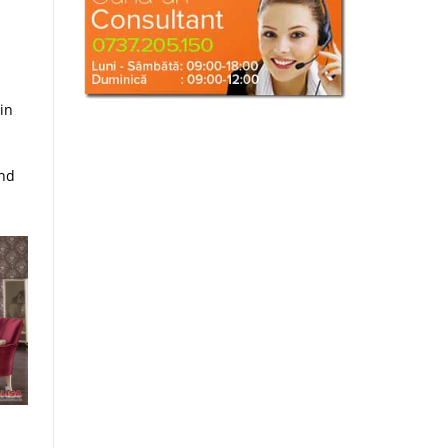
in
and