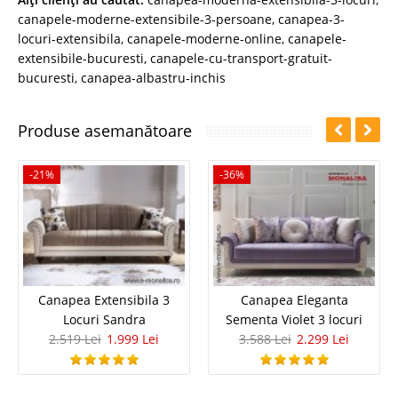
canapele-moderne-extensibile-3-persoane
,
canapea-3-
locuri-extensibila
,
canapele-moderne-online
,
canapele-
extensibile-bucuresti
,
canapele-cu-transport-gratuit-
bucuresti
,
canapea-albastru-inchis
Produse asemanătoare
-21%
-36%
Canapea Extensibila 3
Canapea Eleganta
Locuri Sandra
Sementa Violet 3 locuri
2.519 Lei
1.999 Lei
3.588 Lei
2.299 Lei