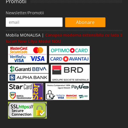
Promotii
Newsletter/Promotii
Abonare
Mobila MONALISA |
Canapea moderna extensibila cu lada 3
locuri New Lilya Model NOU