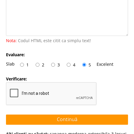
Nota:
Codul HTML este citit ca simplu text!
Evaluare:
Slab
Excelent
1
2
3
4
5
Verificare:
Continuă
Alţi clienţi au căutat:
canapea-moderna-extensibila-3-locuri
,