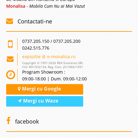
Monalisa
-
Mobila Cum Nu ai Mai Vazut
Contactati-ne
0737.205.150 / 0737.205.200
0242.515.776
expozitie @ e-monalisa.ro
Copyright © 1991-2026 REK Evolution SRL
CUI: RO1932134, Reg. Com. J51/966/1991
Program Showroom :
09:00-18:00 | Dum. 09:00-12:00
Mergi cu Google
Mergi cu Waze
facebook