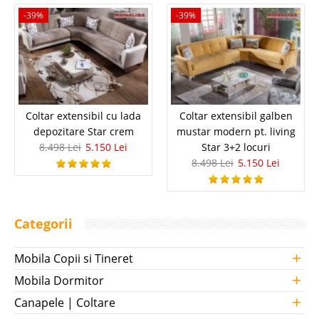
-39%
-39%
Coltar extensibil cu lada
Coltar extensibil galben
depozitare Star crem
mustar modern pt. living
8.498 Lei
5.150 Lei
Star 3+2 locuri
8.498 Lei
5.150 Lei
Categorii
+
Mobila Copii si Tineret
+
Mobila Dormitor
+
Canapele | Coltare