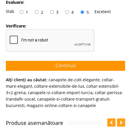
Evaluare:
Slab
Excelent
1
2
3
4
5
Verificare:
Continuă
Alţi clienţi au căutat:
canapele-de-colt-elegante
,
coltar-
mare-elegant
,
coltare-extensibile-de-lux
,
coltar-extensibil-
3+2-grena
,
canapele-si-coltare-import-turcia
,
coltar-perissa-
trandafir-uscat
,
canapele-si-coltare-transport-gratuit-
bucuresti
,
magazin-online-coltare-si-canapele
Produse asemanătoare