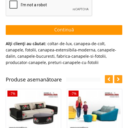
Continuă
Alţi clienţi au căutat:
coltar-de-lux
,
canapea-de-colt
,
canapele
,
fotolii
,
canapea-extensibila-moderna
,
canapele-
dalin
,
canapele-bucuresti
,
fabrica-canapele-si-fotolii
,
producator-canapele
,
preturi-canapele-cu-fotolii
Produse asemanătoare
-7%
-7%