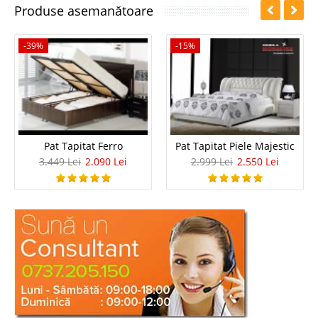
Produse asemanătoare
-39%
-15%
Pat Tapitat Ferro
Pat Tapitat Piele Majestic
3.449 Lei
2.090 Lei
2.999 Lei
2.550 Lei