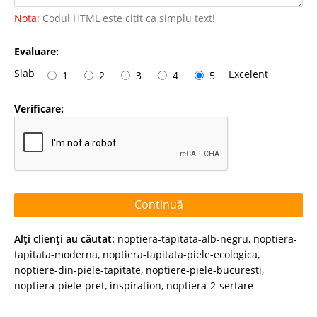
Nota:
Codul HTML este citit ca simplu text!
Evaluare:
Slab
Excelent
1
2
3
4
5
Verificare:
Continuă
Alţi clienţi au căutat:
noptiera-tapitata-alb-negru
,
noptiera-
tapitata-moderna
,
noptiera-tapitata-piele-ecologica
,
noptiere-din-piele-tapitate
,
noptiere-piele-bucuresti
,
noptiera-piele-pret
,
inspiration
,
noptiera-2-sertare