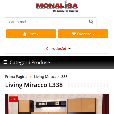
Cont
Favorite
0 produs(e)
Categorii Produse
Prima Pagina
Living Miracco L338
Living Miracco L338
-5%