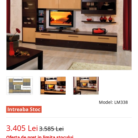
Model:
LM338
Intreaba Stoc
3.405 Lei
3.585 Lei
Oferta de pret in limita stocului