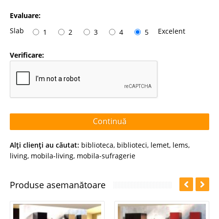
Evaluare:
Slab
Excelent
1
2
3
4
5
Verificare:
Continuă
Alţi clienţi au căutat:
biblioteca
,
biblioteci
,
lemet
,
lems
,
living
,
mobila-living
,
mobila-sufragerie
Produse asemanătoare