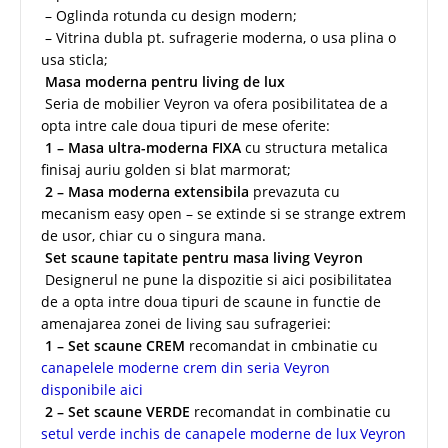
– Oglinda rotunda cu design modern;
– Vitrina dubla pt. sufragerie moderna, o usa plina o
usa sticla;
Masa moderna pentru living de lux
Seria de mobilier Veyron va ofera posibilitatea de a
opta intre cale doua tipuri de mese oferite:
1 – Masa ultra-moderna FIXA
cu structura metalica
finisaj auriu golden si blat marmorat;
2 – Masa moderna extensibila
prevazuta cu
mecanism easy open – se extinde si se strange extrem
de usor, chiar cu o singura mana.
Set scaune tapitate pentru masa living Veyron
Designerul ne pune la dispozitie si aici posibilitatea
de a opta intre doua tipuri de scaune in functie de
amenajarea zonei de living sau sufrageriei:
1 – Set scaune CREM
recomandat in cmbinatie cu
canapelele moderne crem din seria Veyron
disponibile aici
2 – Set scaune VERDE
recomandat in combinatie cu
setul verde inchis de canapele moderne de lux Veyron