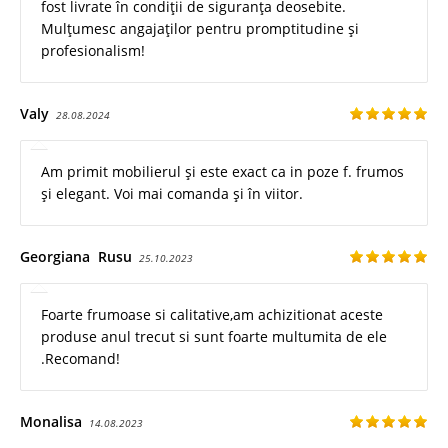
fost livrate în condiții de siguranța deosebite.
Mulțumesc angajaților pentru promptitudine și
profesionalism!
Valy
28.08.2024
Am primit mobilierul și este exact ca in poze f. frumos
și elegant. Voi mai comanda și în viitor.
Georgiana Rusu
25.10.2023
Foarte frumoase si calitative,am achizitionat aceste
produse anul trecut si sunt foarte multumita de ele
.Recomand!
Monalisa
14.08.2023