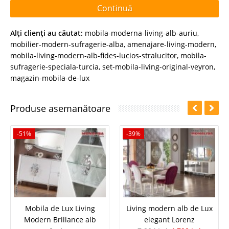
Continuă
Alţi clienţi au căutat:
mobila-moderna-living-alb-auriu
,
mobilier-modern-sufragerie-alba
,
amenajare-living-modern
,
mobila-living-modern-alb-fides-lucios-stralucitor
,
mobila-
sufragerie-speciala-turcia
,
set-mobila-living-original-veyron
,
magazin-mobila-de-lux
Produse asemanătoare
-51%
-39%
Mobila de Lux Living
Living modern alb de Lux
Modern Brillance alb
elegant Lorenz