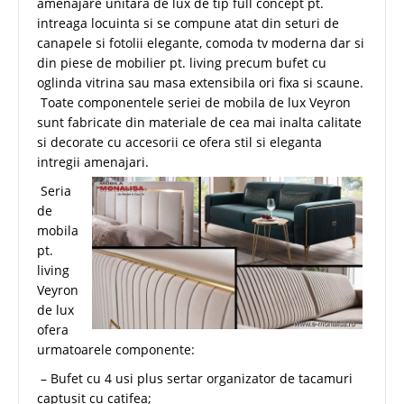
amenajare unitara de lux de tip full concept pt.
intreaga locuinta si se compune atat din seturi de
canapele si fotolii elegante, comoda tv moderna dar si
din piese de mobilier pt. living precum bufet cu
oglinda vitrina sau masa extensibila ori fixa si scaune.
Toate componentele seriei de mobila de lux Veyron
sunt fabricate din materiale de cea mai inalta calitate
si decorate cu accesorii ce ofera stil si eleganta
intregii amenajari.
Seria
de
mobila
pt.
living
Veyron
de lux
ofera
urmatoarele componente:
– Bufet cu 4 usi plus sertar organizator de tacamuri
captusit cu catifea;