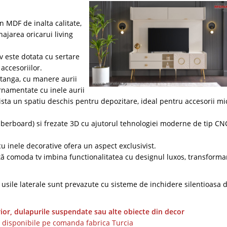
n MDF de inalta calitate,
ajarea oricarui living
tv este dotata cu sertare
accesoriilor.
tanga, cu manere aurii
rnamentate cu inele aurii
exista un spatiu deschis pentru depozitare, ideal pentru accesorii mi
berboard) si frezate 3D cu ajutorul tehnologiei moderne de tip CN
cu inele decorative ofera un aspect exclusivist.
ă comoda tv imbina functionalitatea cu designul luxos, transform
si usile laterale sunt prevazute cu sisteme de inchidere silentioasa d
or, dulapurile suspendate sau alte obiecte din decor
 disponibile pe comanda fabrica Turcia