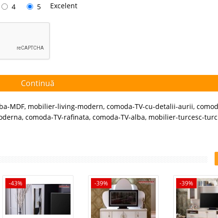
Excelent
4
5
Continuă
lba-MDF
,
mobilier-living-modern
,
comoda-TV-cu-detalii-aurii
,
comod
oderna
,
comoda-TV-rafinata
,
comoda-TV-alba
,
mobilier-turcesc-turc
-43%
-39%
-39%