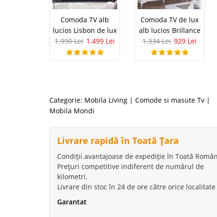
Comoda TV alb
Comoda TV de lux
lucios Lisbon de lux
alb lucios Brillance
1.990 Lei
1.499 Lei
1.334 Lei
929 Lei
Categorie:
Mobila Living
|
Comode si masute Tv
|
Mobila Mondi
Livrare rapidă în Toată Țara
Condiții avantajoase de expediție în Toată Român
Prețuri competitive indiferent de numărul de
kilometri.
Livrare din stoc în 24 de ore către orice localitate
Garantat