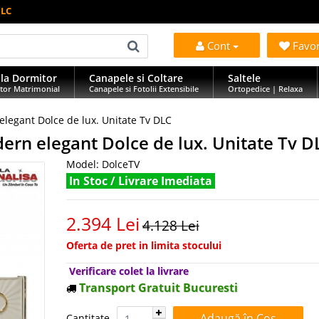
DLC
Cont
Favo
la Dormitor
Canapele si Coltare
Saltele
tor Matrimonial
Canapele si Fotolii Extensibile
Ortopedice | Relaxa
elegant Dolce de lux. Unitate Tv DLC
ern elegant Dolce de lux. Unitate Tv D
Model:
DolceTV
In Stoc / Livrare Imediata
2.394 Lei
4.128 Lei
Oferta de pret in limita stocului
Verificare colet la livrare
Transport Gratuit Bucuresti
Cantitate:
Cantitate