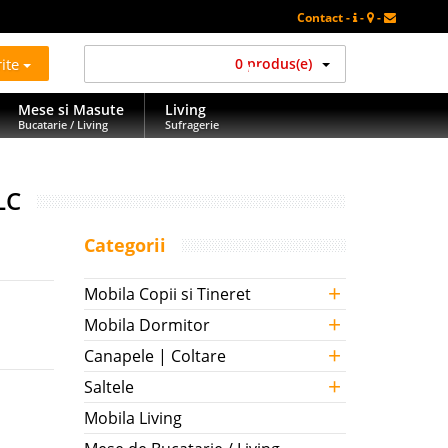
Contact -
-
-
rite
0 produs(e)
Mese si Masute
Living
Bucatarie / Living
Sufragerie
LC
Categorii
+
Mobila Copii si Tineret
+
Mobila Dormitor
+
Canapele | Coltare
+
Saltele
Mobila Living