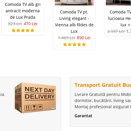
Comoda TV alb gri
antracit moderna
Comoda TV pt.
Comoda TV
de Lux Prada
Living elegant -
lucioasa He
823 Lei
470 Lei
Vienna alb fildes de
lux ⭐
Lux
2.937 Lei
1.
1.469 Lei
890 Lei
Transport Gratuit Bu
ia.
Livrare Gratuită pentru Mobi
dormitor, bucătării, living s
Montaj profesional asigurat l
Garantat