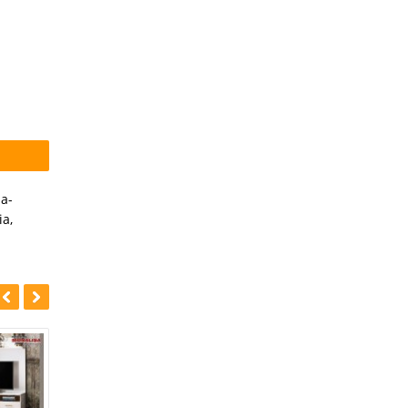
a-
ia
,
-43%
-42%