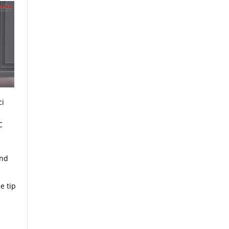
ci
C
and
e tip