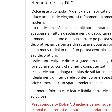
elegante de Lux DLC
Dolce este o comoda TV de lux alba, fabricata di
aduce un plus de eleganta si rafinament in amen
modern.
Cu un design sofisticat si detalii aurii, unitatea 
spatioase si rafturi deschise pentru depozitarea 
Comoda tv dispune de doua sertare pe partea s
decorative, iar pe partea dreapta are doua usi o
si un motiv radial in relief. In partea centrala, 
sau decoratiuni.
Usile sunt realizate din MDF (Medium Density Fi
(prelucrare cu control numeric computerizat)
Picioarele aurii adauga un plus de stil iar usile 
Ideală pentru interioarele contemporane aceast
orice camera intr-un spatiu modern si chic.
Feroneria folosita este foarte fiabila, sertarele 
soft close
Pret comoda tv Dolce NU include panoul superi
Panoul de perete si dulapurile suspendate sunt