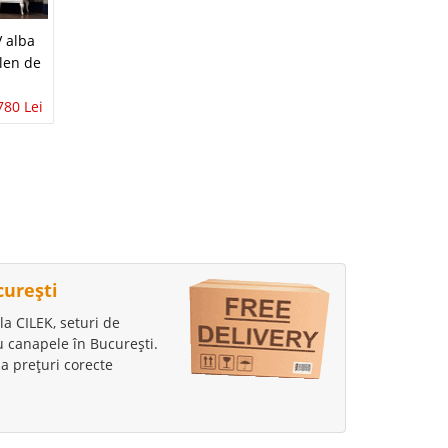
Comoda TV Living
 alba
Comoda TV alba cu
Modern finisaj alb
len de
Detalii Auriu
si lemn Design
Design Modern
Scandinav Lavin
780 Lei
pentru Living
1.748 Lei
1.014 Lei
Perissa Gold PRS
1.398 Lei
799 Lei
curești
la CILEK, seturi de
au canapele în București.
a prețuri corecte