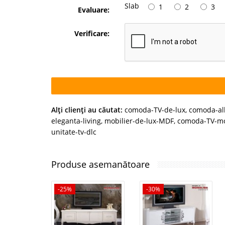
Slab
1
2
3
Evaluare:
Verificare:
Alţi clienţi au căutat:
comoda-TV-de-lux
,
comoda-a
eleganta-living
,
mobilier-de-lux-MDF
,
comoda-TV-m
unitate-tv-dlc
Produse asemanătoare
-25%
-30%