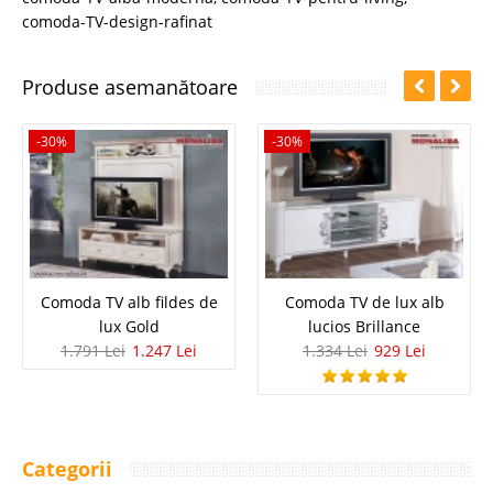
comoda-TV-design-rafinat
Produse asemanătoare
-30%
-30%
Comoda TV alb fildes de
Comoda TV de lux alb
lux Gold
lucios Brillance
1.791 Lei
1.247 Lei
1.334 Lei
929 Lei
Categorii