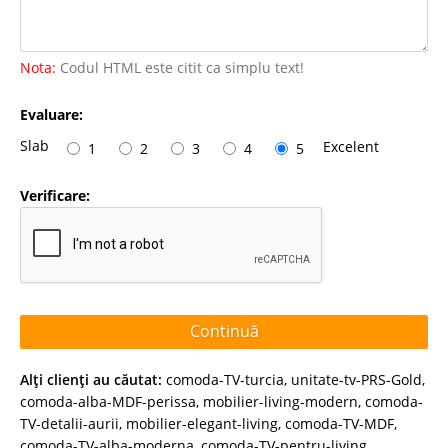
Nota:
Codul HTML este citit ca simplu text!
Evaluare:
Slab
Excelent
1
2
3
4
5
Verificare:
Continuă
Alţi clienţi au căutat:
comoda-TV-turcia
,
unitate-tv-PRS-Gold
,
comoda-alba-MDF-perissa
,
mobilier-living-modern
,
comoda-
TV-detalii-aurii
,
mobilier-elegant-living
,
comoda-TV-MDF
,
comoda-TV-alba-moderna
,
comoda-TV-pentru-living
,