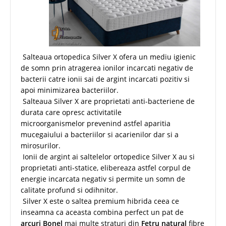
Salteaua ortopedica Silver X
ofera un mediu igienic
de somn prin atragerea ionilor incarcati negativ de
bacterii catre ionii sai de argint incarcati pozitiv si
apoi minimizarea bacteriilor.
Salteaua
Silver X are proprietati anti-bacteriene de
durata care opresc activitatile
microorganismelor prevenind astfel aparitia
mucegaiului a bacteriilor si acarienilor dar si a
mirosurilor.
Ionii de argint ai saltelelor ortopedice Silver X au si
proprietati anti-statice, elibereaza astfel corpul de
energie incarcata negativ si permite un somn de
calitate profund si odihnitor.
Silver X este o saltea premium hibrida ceea ce
inseamna ca aceasta combina perfect un pat de
arcuri Bonel
mai multe straturi din
Fetru natural
fibre