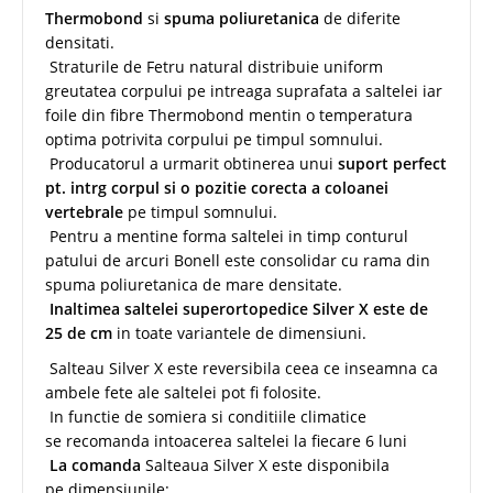
Thermobond
si
spuma poliuretanica
de diferite
densitati.
Straturile de Fetru natural distribuie uniform
greutatea corpului pe intreaga suprafata a saltelei iar
foile din fibre Thermobond mentin o temperatura
optima potrivita corpului pe timpul somnului.
Producatorul a urmarit obtinerea unui
suport perfect
pt. intrg corpul si o pozitie corecta a coloanei
vertebrale
pe timpul somnului.
Pentru a mentine forma saltelei in timp conturul
patului de arcuri Bonell este consolidar cu rama din
spuma poliuretanica de mare densitate.
Inaltimea saltelei superortopedice Silver X este de
25 de cm
in toate variantele de dimensiuni.
Salteau Silver X este reversibila ceea ce inseamna ca
ambele fete ale saltelei pot fi folosite.
In functie de somiera si conditiile climatice
se recomanda intoacerea saltelei la fiecare 6 luni
La comanda
Salteaua Silver X este disponibila
pe dimensiunile: