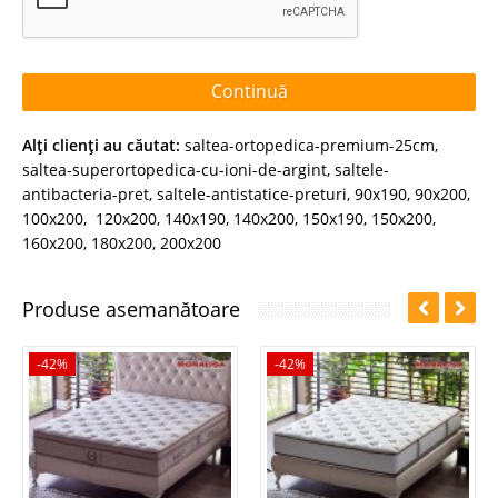
Continuă
Alţi clienţi au căutat:
saltea-ortopedica-premium-25cm
,
saltea-superortopedica-cu-ioni-de-argint
,
saltele-
antibacteria-pret
,
saltele-antistatice-preturi
,
90x190
,
90x200
,
100x200
,
120x200
,
140x190
,
140x200
,
150x190
,
150x200
,
160x200
,
180x200
,
200x200
Produse asemanătoare
-42%
-42%