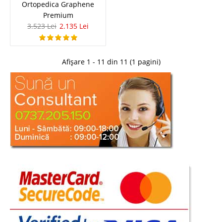
1.799 Lei
Ortopedica Graphene
Premium
1.259 Lei
Pret Redus
3.523 Lei
2.135 Lei
Momentan indisponibil
Adauga la Favorite
Afișare 1 - 11 din 11 (1 pagini)
-39%
Pat tapitat de Lux gri antracit cu
iluminare - Quantum Prime modern
Pat tapitat gri antracit de Lux modern cu somiera si lada Quantum Prime ⭐
Pret cu transport gratuit Bucuresti Pat tapitat modern cu sistem de
iluminare pt. noptiere stanga dreapta si incarcare USB recomandat in
amenajare dormitor matrimonial de lux pe stil mode..