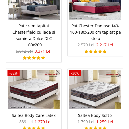
Pat crem tapitat Chesterfield cu lada
Pat crem tapitat
Pat Chester Damasc 140-
Chesterfield cu lada si
160-180x200 cm tapitat pe
si somiera Dolce DLC 160x200
somiera Dolce DLC
stofa
160x200
2.579 Lei
2.217 Lei
Pat tapitat Crem cu lada depozitare si somiera incluse in pret | Dolce
5.812 Lei
3.371 Lei
paturi de lux new chester pret de fabrica Descopera eleganta si
functionalitatea cu patul tapitat catifea crem DLC ce este prevazut cu
lada de depozitare si somiera rabatabila incluse i..
Compara
-32%
-30%
5.812 Lei
3.371 Lei
Pret Redus
In Stoc
Vezi Detalii
Saltea Body Care Latex
Saltea Body Soft 3
1.889 Lei
1.279 Lei
1.799 Lei
1.259 Lei
Adauga la Favorite