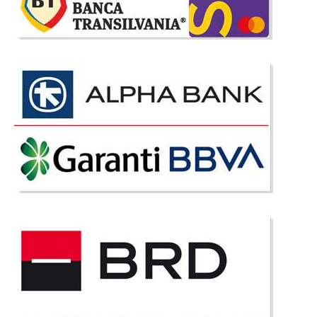
Compara
1.676 Lei
1.340 Lei
Pret Redus
Stoc Epuizat - Indisponibil
Adauga la Favorite
-27%
Saltea Ortopedica 160x200 cm |
Inaltime 35cm - ComfortRoll