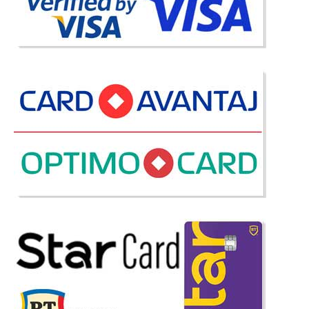
Compara
6.204 Lei
3.760 Lei
Pret Redus
Stoc Epuizat - Indisponibil
Adauga la Favorite
-20%
Saltea Offset Form - Aloe Vera
Saltele Offset Form cu Aloe Vera - Fata Moale - Fata Tare Salteaua Offset
Form surprinde prin caracteristicile sale perfecte. In gama de saltele cu
Aloe Vera salteaua Offset Form s-a facut remarcata atat datorita calitatii,
proprietatilor avansate de sustinere a..