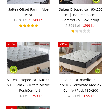
Indisponibil-Furnizor delistat
Saltea Offset Form - Aloe
Saltea Ortopedica 160x200
Adauga la Favorite
Vera
cm | Inaltime 35cm -
1.676 Lei
1.340 Lei
ComfortRoll BoxSpring
-32%
2.599 Lei
1.899 Lei
-28%
-31%
Saltea Body Care Latex
Saltele de Lux Body Care cu Latex pur, Aloe Vera si arcuri Bonnell Latexul
natural este un fel de cauciuc pur si se obtine din copaci ca Para rubber
tree și Castilla elastica. Cauciucul natural este cel mai important produs
Saltea Ortopedica 160x200
Saltea Ortopedica cu
obtinut din latex pur. Arborele de cauciuc p..
x H 35cm - Duritate Medie
arcuri - Fermitate Medie -
- PoshComfort
ComfortPack 160x200
Compara
2.510 Lei
1.799 Lei
2.465 Lei
1.699 Lei
1.889 Lei
-31%