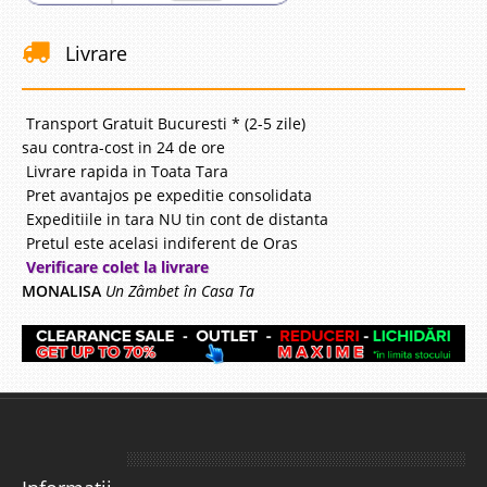
Stoc Epuizat - Indisponibil
Livrare
Adauga la Favorite
-39%
Transport Gratuit Bucuresti * (2-5 zile)
sau contra-cost in 24 de ore
Livrare rapida in Toata Tara
Pret avantajos pe expeditie consolidata
Expeditiile in tara NU tin cont de distanta
Pretul este acelasi indiferent de Oras
Verificare colet la livrare
Saltea Pocket Spring Super
MONALISA
Un Zâmbet în Casa Ta
Ortopedica Graphene Premium
Saltele cu arcuri impachetate independent Pocket Spring - Super
Ortopedica Graphene Premium de Lux Salteaua Super Ortopedica
Graphene Premium este prima saltea de Lux de duritate medie cu arcuri
impachetate individual ce beneficiaza de tehnologia revolutionara..
Compara