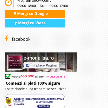
Program Showroom :
09:00-18:00 | Dum. 09:00-12:00
-31%
Mergi cu Google
Mergi cu Waze
facebook
Saltea Ortopedica Pro Hygiene V-
Guard antivirus 160x200
Prima Saltea Ortopedica Pro Hygiene cu protectie antivirusi ✅ Euro-
Topper arcuri si spuma Gama de saltele super ortopedice igienice Pro
Hygiene vine in intampinarea noilor provocari din domeniul medical atat
din punct de vedere al sustinerii corecte a coloanei vertebral..
Comenzi si plati 100% sigure
Compara
Toate datele sunt transmise securizat
2.121 Lei
1.465 Lei
Pret Redus