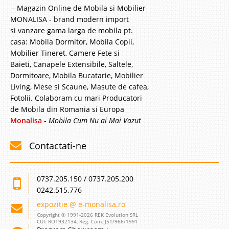
- Magazin Online de Mobila si Mobilier
MONALISA - brand modern import
si vanzare gama larga de mobila pt.
casa: Mobila Dormitor, Mobila Copii,
Saltea Ortopedica cu arcuri -
Mobilier Tineret, Camere Fete si
Baieti, Canapele Extensibile, Saltele,
Fermitate Medie - ComfortPack
Dormitoare, Mobila Bucatarie, Mobilier
160x200
Living, Mese si Scaune, Masute de cafea,
Fotolii. Colaboram cu mari Producatori
Saltele ortopedice cu arcuri 160x200 fermitate medie ✅ ComfortPack –
de Mobila din Romania si Europa
Transport Gratuit Bucuresti Este cunoscut faptul ca o saltea moale poate
Monalisa
-
Mobila Cum Nu ai Mai Vazut
duce la probleme cu coloana vertebrala pe cand o saltea tare genereaza
disconfort si nu ofera un somn ..
Contactati-ne
Compara
0737.205.150 / 0737.205.200
2.465 Lei
0242.515.776
1.699 Lei
Pret Redus
expozitie @ e-monalisa.ro
Stoc Epuizat - Indisponibil
Copyright © 1991-2026 REK Evolution SRL
CUI: RO1932134, Reg. Com. J51/966/1991
Adauga la Favorite