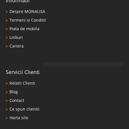
Informatii
3.523 Lei
Despre MONALISA
2.135 Lei
Pret Redus
Termeni si Conditii
Stoc Epuizat - Indisponibil
Piata de mobila
Adauga la Favorite
Linkuri
Cariera
Servicii Clienti
Relatii Clienti
Blog
Contact
Ce spun clientii
Harta site