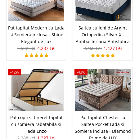
Pat tapitat Modern cu Lada si
Pat tapitat Modern cu Lada
Saltea cu ioni de Argint
si Somiera inclusa - Shine
Ortopedica Silver X -
Somiera inclusa - Shine Elegant de
Elegant de Lux
Antibacteriana Antistatica
7.502 Lei
4.287 Lei
2.460 Lei
1.427 Lei
Lux
Pat tapitat Modern Shine Elegant de Lux cu Lada si Somiera incluse –
optional saltea Pocket⭐ Piesa de rezistenta in amenajarea unui dormitor
-42%
-43%
elegant de lux este patul. Un pat deosebit este un pat care te atrage la
prima vedere. Shine este cu adevarat un..
Compara
7.502 Lei
4.287 Lei
Pat copii si tineret tapitat
Pat tapitat Chester cu
Pret Redus
cu somiera rabatabila si
Saltea Pocket Lada si
La Comanda
lada Enzo
Somiera inclusa - Diamond
Vezi Detalii
2.288 Lei
1.327 Lei
Prime de LUX