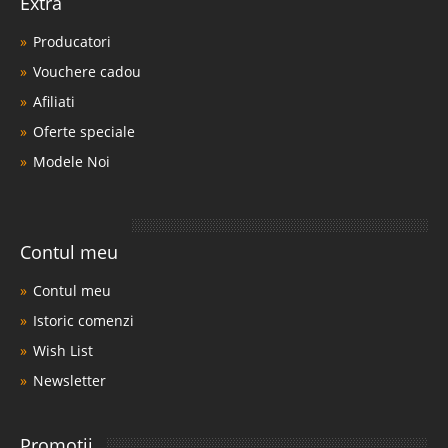
Extra
Compara
Producatori
Vouchere cadou
2.393 Lei
Afiliati
1.450 Lei
Pret Redus
Oferte speciale
Stoc Epuizat - Indisponibil
Modele Noi
Adauga la Favorite
-39%
Contul meu
Contul meu
Istoric comenzi
Wish List
Saltea Ortopedica Viscojel + arcuri
Newsletter
SleepWell Energy - Fata Tare/Moale
Promotii
Saltea ortopedica fata tare – fata moale -Viscojel + arcuri si Topper