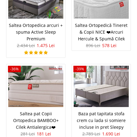
1.427 Lei
Pret Redus
In Stoc
Vezi Detalii
Saltea Ortopedica arcuri +
Saltea Ortopedică Tineret
spuma Active Sleep
& Copii NICE ❤️Arcuri
Adauga la Favorite
Premium
Hercule & Spumă Cilek
2.434 Lei
1.475 Lei
896 Lei
578 Lei
-42%
-36%
-39%
Pat copii si tineret tapitat cu somiera
rabatabila si lada Enzo
Saltea pat Copii
Baza pat tapitata stofa
Pat copii si tineret tapitat cu somiera rabatabila si lada de depozitare Enzo
Ortopedica BAMBOO+
crem cu lada si somiere
In top vanzari paturi tapitate pentru camere de tineret sau dormitoare de
Cilek Antialergica❤️
incluse in pret Sleepy
copii s-a remarcat un model nou foarte apreciat. Oferta de pret pat tapitat
281 Lei
181 Lei
2.789 Lei
1.690 Lei