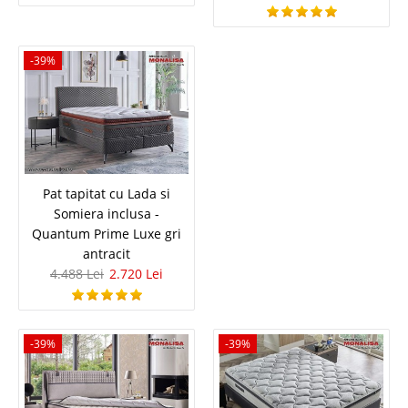
cu lada de depozitare Enz..
Compara
-39%
2.288 Lei
1.327 Lei
Pret Redus
In Stoc
Vezi Detalii
Pat tapitat cu Lada si
Adauga la Favorite
Somiera inclusa -
Quantum Prime Luxe gri
-43%
antracit
4.488 Lei
2.720 Lei
-39%
-39%
Pat tapitat Chester cu Saltea Pocket