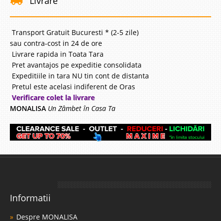
Livrare
-39%
Transport Gratuit Bucuresti * (2-5 zile)
sau contra-cost in 24 de ore
Livrare rapida in Toata Tara
Pret avantajos pe expeditie consolidata
Expeditiile in tara NU tin cont de distanta
Pat tapitat gri deschis modern cu
Pretul este acelasi indiferent de Oras
Verificare colet la livrare
lada depozitare si somiera StressFree
MONALISA
Un Zâmbet în Casa Ta
Young
Pat tapitat modern gri deschis cu lada depozitare si somiera ⭐ Oferta de
pret Stress Free Young Descopera patul tapitat gri deschis modern cu lada
de depozitare si somiera cu sistem de ridicare Stress Free Young - o
combinatie perfecta de design, confort, functionali..
Compara
Informatii
2.888 Lei
Despre MONALISA