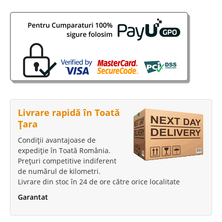
Compara
896 Lei
578 Lei
Pret Redus
In Stoc
Vezi Detalii
Adauga la Favorite
Livrare rapidă în Toată
-36%
Țara
Condiții avantajoase de
expediție în Toată România.
Prețuri competitive indiferent
de numărul de kilometri.
Livrare din stoc în 24 de ore către orice localitate
Saltea pat Copii Ortopedica
Garantat
BAMBOO+ Cilek Antialergica❤️