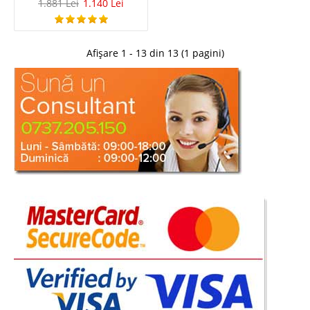
1.881 Lei
1.140 Lei
Afișare 1 - 13 din 13 (1 pagini)
Pat tapitat stofa Crem si baza cu lada
depozitare Enzo
Pat tapitat Crem stofa rezistenta - baza cu Lada de depozitare si
somiera Enzo Oferta de vanzari paturi tapitate este foarte variata dar
patul cu lada pentru lenjerie Enzo se remarca prin linia de design, prin
nivelul de calitate garantat de un producator..
Compara
3.876 Lei
2.249 Lei
Pret Redus
In Stoc
Vezi Detalii
Adauga la Favorite