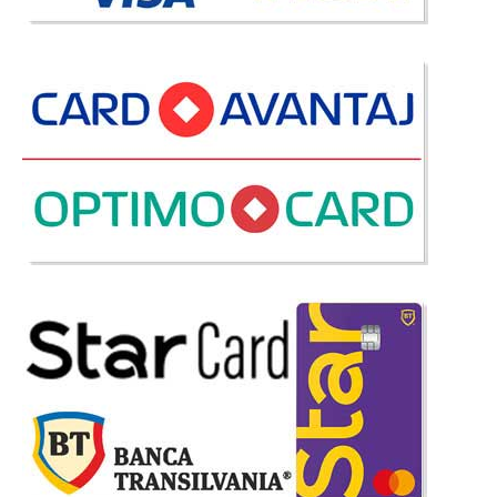
-39%
Saltea Ortopedica arcuri + spuma
Active Sleep Premium
Saltea ortopedica Premium non deformabila arcuri si spuma + Topper
⭐ Active Sleep DISPONIBIL DOAR in dimensiunile: 150x200cm In teorie o
saltea ortopedica premium este o saltea pe jumatate medicala dar in
practica lucrurile stau un pic diferit. Piata ..
Compara
2.434 Lei
1.475 Lei