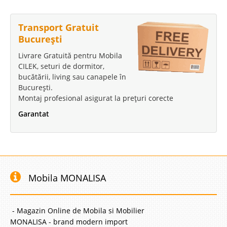
Saltele bebe copii tineri BAMBOO+ cu arcuri Pocket impachetate si spuma
HR Antialergica❤️toate dimensiunile 60x120x8cm / 70x130x8cm /
70x140x8cm / 75x160x13cm / 80x177x13cm / 90x180x19cm /
Transport Gratuit
90x190x16cm / 90x190x19cm / 90x200x13cm / 90x200x16cm /
București
90x200x19cm / 100x190x19cm / 100x200x..
Livrare Gratuită pentru Mobila
Compara
CILEK, seturi de dormitor,
bucătării, living sau canapele în
București.
281 Lei
Montaj profesional asigurat la prețuri corecte
181 Lei
Pret Redus
Garantat
In Stoc
Vezi Detalii
Adauga la Favorite
Mobila MONALISA
-39%
- Magazin Online de Mobila si Mobilier
MONALISA - brand modern import