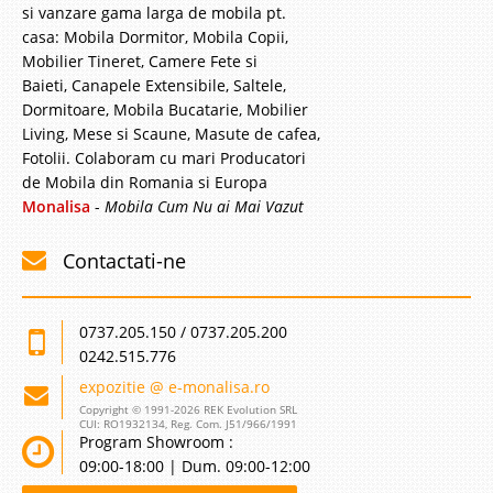
si vanzare gama larga de mobila pt.
casa: Mobila Dormitor, Mobila Copii,
Baza pat tapitata stofa crem cu lada
Mobilier Tineret, Camere Fete si
Baieti, Canapele Extensibile, Saltele,
si somiere incluse in pret Sleepy
Dormitoare, Mobila Bucatarie, Mobilier
Living, Mese si Scaune, Masute de cafea,
Baza de pat tapitata crem cu lada depozitare si somiera cu sistem de
Fotolii. Colaboram cu mari Producatori
ridicare⭐ Oferta la pret de fabrica Bazele de pat crem din gama Sleepy se
fabrica in dimensiuni potrivite oricarei amenajari:
de Mobila din Romania si Europa
90x190cm | 90x200cm | 100x200 cm | 120x200 cm ..
Monalisa
-
Mobila Cum Nu ai Mai Vazut
Compara
Contactati-ne
2.789 Lei
1.690 Lei
0737.205.150 / 0737.205.200
Pret Redus
0242.515.776
Stoc Epuizat - Indisponibil
expozitie @ e-monalisa.ro
Adauga la Favorite
Copyright © 1991-2026 REK Evolution SRL
CUI: RO1932134, Reg. Com. J51/966/1991
Program Showroom :
-39%
09:00-18:00 | Dum. 09:00-12:00