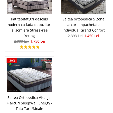
Lada si Somiera inclusa - Diamond
Prime de LUX
Pat tapitat gri deschis
Saltea ortopedica 5 Zone
Pachet Pat tapitat chester cu baza lada si sistem de ridicare + Saltea
Pocket Spring ⭐ Istikbal Diamond Prime Pretul pe Set include pat si
modern cu lada depozitare
arcuri impachetate
saltea 100x200 cm. Optional se comanda separat doar pat, doar saltea
si somiera StressFree
individual Grand Confort
sau ambele Dimensiuni disponibile pt. Copii..
Young
2.393 Lei
1.450 Lei
2.888 Lei
1.750 Lei
Compara
5.670 Lei
-39%
3.240 Lei
Pret Redus
In Stoc
Vezi Detalii
Adauga la Favorite
Saltea Ortopedica Viscojel
-42%
+ arcuri SleepWell Energy -
Fata Tare/Moale