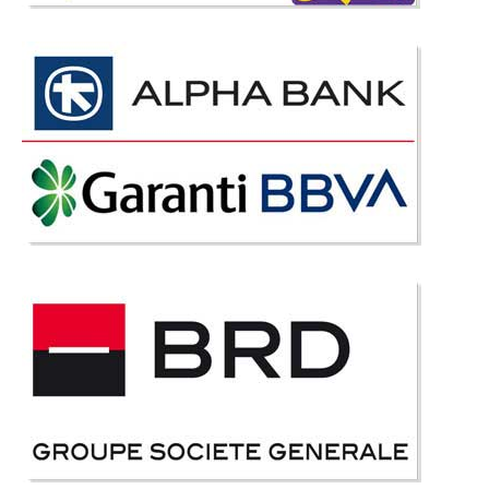
Pret Redus
In Stoc
Vezi Detalii
Adauga la Favorite
-35%
Saltea Ortopedică Tineret & Copii
NICE ❤️Arcuri Hercule & Spumă Cilek
Saltea Ortopedică Nice Cilek – 90x190 90x200 100x200 120x200 cm➡️
Confort & Susținere pentru Somn Odihnitor Salteaua Nice de la Cilek este
proiectată special pentru a susține dezvoltarea sănătoasă a coloanei
vertebrale a copiilor și tinerilor. Cu o structură internă ..