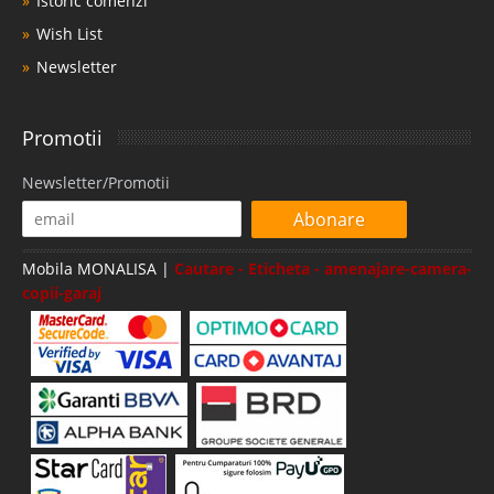
Istoric comenzi
Wish List
Newsletter
Promotii
Newsletter/Promotii
Abonare
Mobila MONALISA |
Cautare - Eticheta - amenajare-camera-
copii-garaj