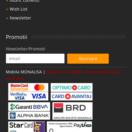
Istoric comenzi
Wish List
Newsletter
Promotii
Newsletter/Promotii
Abonare
Mobila MONALISA |
Cautare - Eticheta - birou-copii-rosu-
race-cup