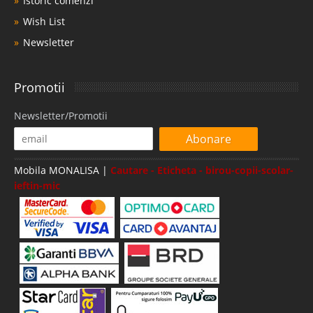
Istoric comenzi
Wish List
Newsletter
Promotii
Newsletter/Promotii
Abonare
Mobila MONALISA |
Cautare - Eticheta - birou-copii-scolar-
ieftin-mic