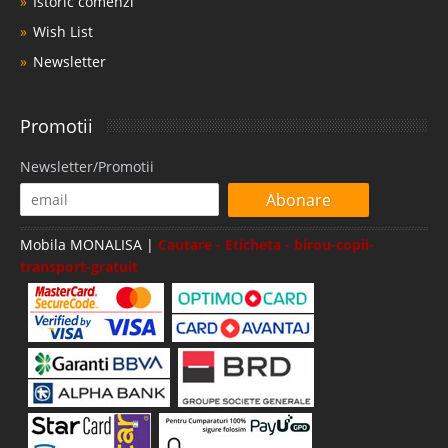
Istoric comenzi
Wish List
Newsletter
Promotii
Newsletter/Promotii
Abonare
Mobila MONALISA |
Cautare - Eticheta - birou-copii-
transport-gratuit