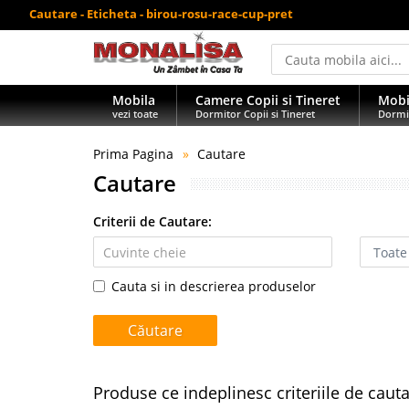
Cautare - Eticheta - birou-rosu-race-cup-pret
Mobila
Camere Copii si Tineret
Mobi
vezi toate
Dormitor Copii si Tineret
Dormi
Prima Pagina
Cautare
Cautare
Criterii de Cautare:
Cauta si in descrierea produselor
Produse ce indeplinesc criteriile de caut