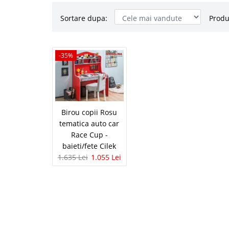
Sortare dupa:
Produ
Birou copi
-35%
-35%
Race Cup - b
Birou copii rosu Race C
Transport Gratuit Bucu
auto este acum accesib
Birou copii Rosu
car ce transforma in re
tematica auto car
Race Cup -
baieti/fete Cilek
1.635 Lei
1.055 Lei