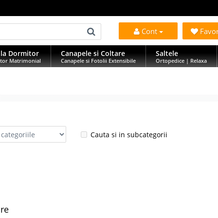
Cont
Favo
la Dormitor
Canapele si Coltare
Saltele
tor Matrimonial
Canapele si Fotolii Extensibile
Ortopedice | Relaxa
Cauta si in subcategorii
are