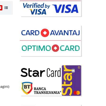
i
55 Lei
lii
avorite
pagini)