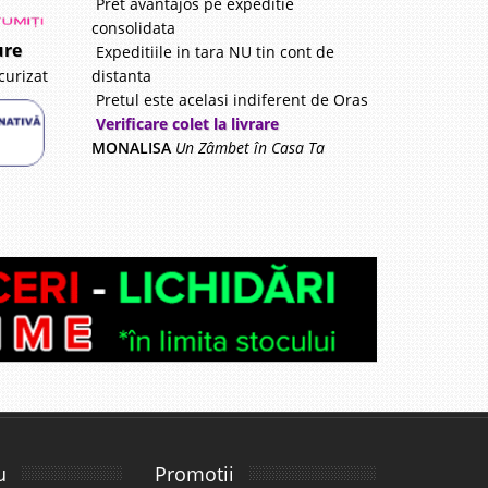
Pret avantajos pe expeditie
consolidata
ure
Expeditiile in tara NU tin cont de
distanta
curizat
Pretul este acelasi indiferent de Oras
Verificare colet la livrare
MONALISA
Un Zâmbet în Casa Ta
u
Promotii