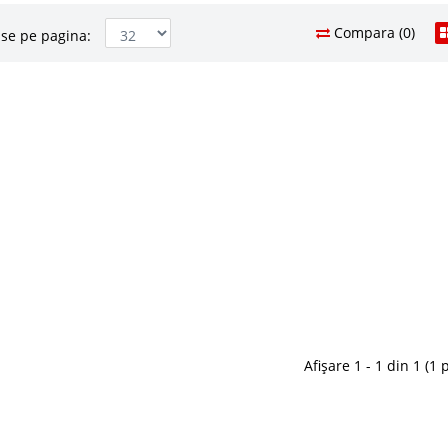
Compara (0)
se pe pagina:
i Rosu tematica auto car
1.635 Le
1.0
Pret Redus
aieti/fete Cilek
In Stoc
up – tematica auto ⭐ Pret importator oficial Cilek –
Vezi Deta
resti Amenajarea camerelor de copii in stil garaj
ila datorita ofertei de pret birou copii rosu Race Cup
Adauga la F
a..
Compara
Afișare 1 - 1 din 1 (1 