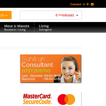
Contact -
-
-
rite
0 produs(e)
Mese si Masute
Living
Bucatarie / Living
Sufragerie