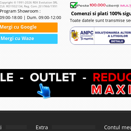
Copyright © 1991-2026 REK Evolution SRL
CUI: RO1932134, Reg. Com. J51/966/1991
Program Showroom :
Comenzi si plati 100% sig
09:00-18:00 | Dum. 09:00-12:00
Toate datele sunt transmise se
Mergi cu Google
Mergi cu Waze
i
Extra
Contul me