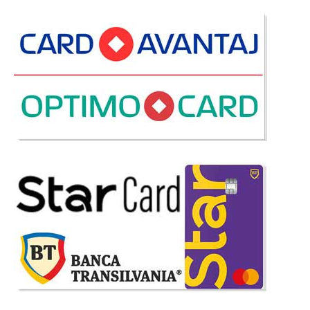
-23%
Birou cu etajera alb Keybuzz
Birou cu etajera Alb Keybuzz | Birouri ieftine cu biblioteca In primii ani de
scoala copilul are nevoie de un spatiu personalizat, un spatiu numai pentru
el in care sa se simta sigur, un spatiu pe care sa si-l ordoneze dupa vointa
lui, un spatiu pe care sa il iubeasca. ..
Compara
325 Lei
249 Lei
Pret Redus
Stoc Epuizat - Indisponibil