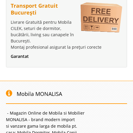
Transport Gratuit
367 Lei
București
281 Lei
Pret Redus
Stoc Epuizat - Indisponibil
Livrare Gratuită pentru Mobila
CILEK, seturi de dormitor,
Adauga la Favorite
bucătării, living sau canapele în
București.
Montaj profesional asigurat la prețuri corecte
Garantat
Mobila MONALISA
- Magazin Online de Mobila si Mobilier
MONALISA - brand modern import
si vanzare gama larga de mobila pt.
casa: Mobila Dormitor, Mobila Copii,