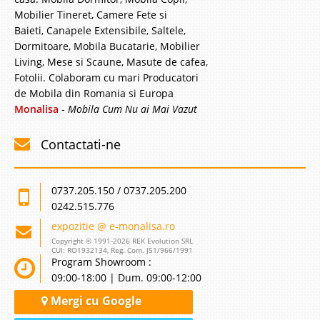
Mobilier Tineret, Camere Fete si
Baieti, Canapele Extensibile, Saltele,
Dormitoare, Mobila Bucatarie, Mobilier
Living, Mese si Scaune, Masute de cafea,
Fotolii. Colaboram cu mari Producatori
de Mobila din Romania si Europa
Monalisa
-
Mobila Cum Nu ai Mai Vazut
Contactati-ne
0737.205.150 / 0737.205.200
0242.515.776
expozitie @ e-monalisa.ro
Copyright © 1991-2026 REK Evolution SRL
CUI: RO1932134, Reg. Com. J51/966/1991
Program Showroom :
09:00-18:00 | Dum. 09:00-12:00
Mergi cu Google