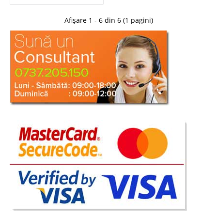
-24%
Afișare 1 - 6 din 6 (1 pagini)
Birou copii ieftin Keywords
Birou copii ieftin Keywords | Birouri ieftine pentru copii Birouri pentru
copii la Promotie – Oferta de pret Dimensiuni birou pt. copii Keywords
Inaltime: 75 cm; Lungime blat: 100 cm; Latime blat: 50 cm Biroul pentru
copii Keywo..
Compara
237 Lei
179 Lei
Pret Redus
Stoc Epuizat - Indisponibil
Adauga la Favorite