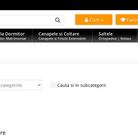
Cont
Favo
la Dormitor
Canapele si Coltare
Saltele
tor Matrimonial
Canapele si Fotolii Extensibile
Ortopedice | Relaxa
Cauta si in subcategorii
are