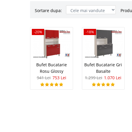
Sortare dupa:
Produ
Bufet Buca
-20%
-20%
-18%
Bufet Bucatarie Rosu 
garsoniere, o bucatari
necesitatea achizitiona
bine organizat. O buca
Bufet Bucatarie
Bufet Bucatarie Gri
Rosu Glossy
Basalte
941 Lei
753 Lei
1.299 Lei
1.070 Lei
Bufet Bucat
-18%
Bufet Mobila Bucatarie
recomandata in mobilar
firma, acolo unde angaj
microunde, sanvisuri i