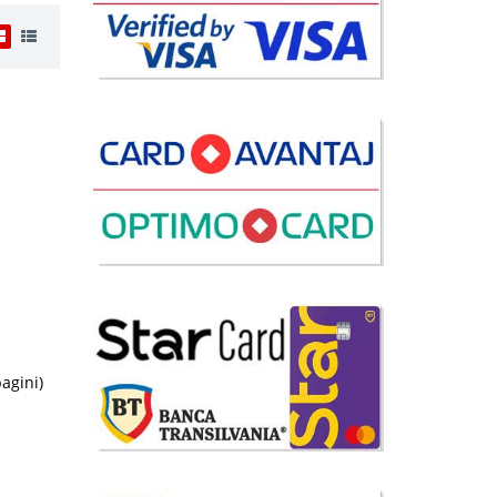
i
3 Lei
disponibil
avorite
i
70 Lei
pagini)
disponibil
avorite