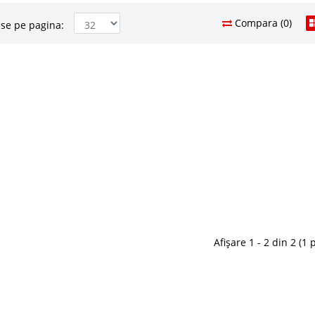
Compara (0)
se pe pagina:
tarie Rosu Glossy
941 Le
75
Pret Redus
Lucios Glossy Atunci cand mobilam bucataria unei
e mica la bloc sau chicineta unei firme apare
Stoc Epuizat - In
rii unui bufet ieftin micut ca dimensiuni dar foarte
Adauga la F
tarie mica necesita o aten..
Compara
arie Gri Basalte
1.299 Le
1.0
Pret Redus
 Gri Lucios Basalte Va prezentam o bucatarie ieftina
Afișare 1 - 2 din 2 (1 
ea unei bucatarii mici foarte utila pentru bucatarii de
Stoc Epuizat - In
atilor li se asigura un colt pentru cafea, cuptor cu
Adauga la F
n pauza de masa etc...
Compara