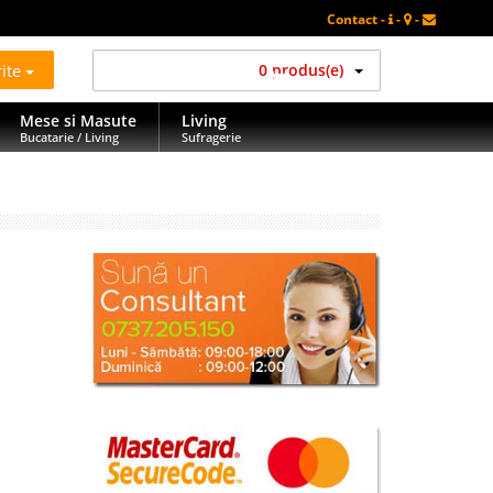
Contact -
-
-
rite
0 produs(e)
Mese si Masute
Living
Bucatarie / Living
Sufragerie