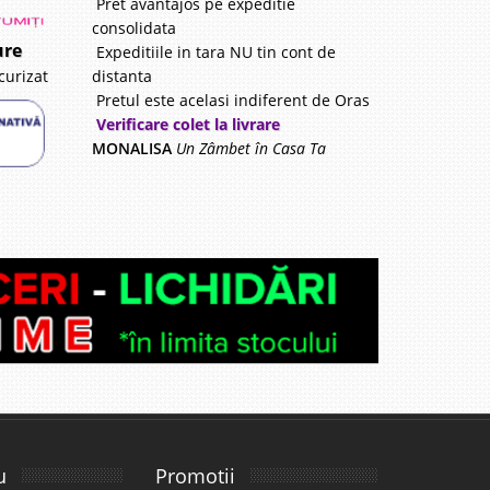
Pret avantajos pe expeditie
consolidata
ure
Expeditiile in tara NU tin cont de
distanta
curizat
Pretul este acelasi indiferent de Oras
Verificare colet la livrare
MONALISA
Un Zâmbet în Casa Ta
u
Promotii