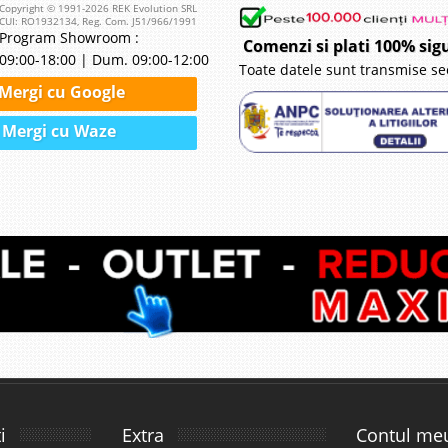
Copyright © 1991-2026 REK Evolution SRL
CUI: RO1932134, Reg. Com. J51/966/1991
Program Showroom :
Comenzi si plati 100% sig
09:00-18:00 | Dum. 09:00-12:00
Toate datele sunt transmise se
Mergi cu Google
Mergi cu Waze
i
Extra
Contul me