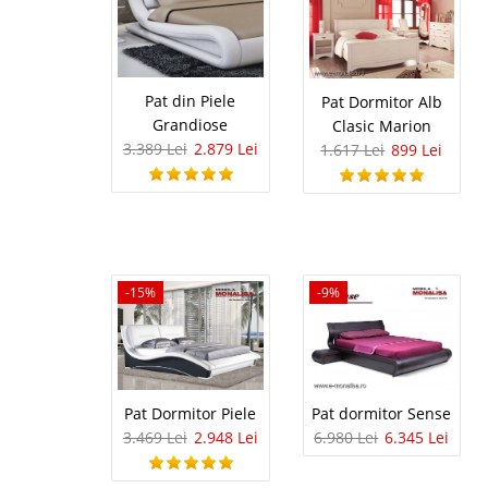
Mobila Liv
-18%
Mobila living moderna
arata uimitor in orice
competitiv si calitatea
Pat din Piele
Pat Dormitor Alb
vanzari mobila living. I
Grandiose
Clasic Marion
3.389 Lei
2.879 Lei
1.617 Lei
899 Lei
Mobila Li
-19%
Mobila Living Domino |
RUGAM SA NE CONTACT
-15%
-9%
Domino ofera cel mai b
living modern. Bucurest
Pat Dormitor Piele
Pat dormitor Sense
Mobila Suf
3.469 Lei
2.948 Lei
6.980 Lei
6.345 Lei
Mobila de Sufragerie
mobila de sufragerie pr