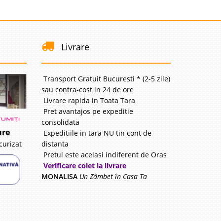
i
99 Lei
disponibil
Livrare
avorite
Transport Gratuit Bucuresti * (2-5 zile)
sau contra-cost in 24 de ore
Livrare rapida in Toata Tara
Pret avantajos pe expeditie
i
consolidata
91 Lei
ure
Expeditiile in tara NU tin cont de
ou !!!
distanta
curizat
Pretul este acelasi indiferent de Oras
avorite
Verificare colet la livrare
MONALISA
Un Zâmbet în Casa Ta
i
99 Lei