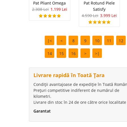
Pat Pliant Omega
Pat Rotund Piele
2.308 Lei
1.199 Lei
Satisfy
4.590 Lei
3.999 Lei
Noptiera Ta
-15%
Noptiere Tapitate cu Pi
ecologica tapitata inte
gama paturi din piele t
|<
<
8
9
10
11
12
noptiere tapitate Util b
14
15
16
>
>|
Pachet Mas
-24%
Livrare rapidă în Toată Țara
Compact
Condiții avantajoase de expediție în Toată Român
Prețuri competitive indiferent de numărul de
Pachet Masa sticla cla
kilometri.
format din masa cu 4
Livrare din stoc în 24 de ore către orice localitate
bucatariei sau a zonei 
micuta si eleganta. C
Garantat