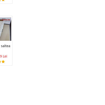
avorite
i
9 Lei
disponibil
 saltea
a
avorite
9 Lei
i
8 Lei
disponibil
avorite