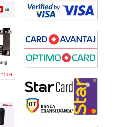
 Lei
disponibil
avorite
ving
r
122 Lei
i
99 Lei
disponibil
avorite