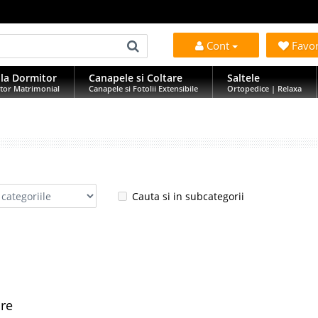
Cont
Favo
la Dormitor
Canapele si Coltare
Saltele
tor Matrimonial
Canapele si Fotolii Extensibile
Ortopedice | Relaxa
Cauta si in subcategorii
are