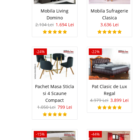
Mobila Living
Mobila Sufragerie
Mobila Dor
-35%
Domino
Clasica
Pret Colecti
2.104 Lei
1.694 Lei
3.636 Lei
Set mobilier dormitor f
de la importator la pr
camera fete Flora a fo
-24%
-22%
pe stil modern cat si pe 
Mobila Dor
-19%
Pachet Masa Sticla
Pat Clasic de Lux
si 4 Scaune
Regal
Mobila Dormitor Ieftin
atrage cu frumusetea d
Compact
4.979 Lei
3.899 Lei
prin decoratiuni delicat
1.050 Lei
799 Lei
modern. Linia de desig
-15%
-44%