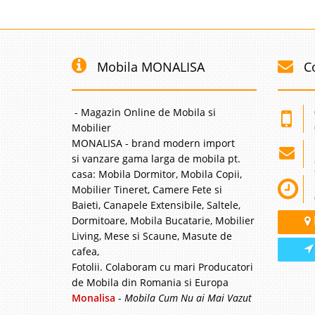
Pat Clasic 
-22%
Pat dormitor de Lux cl
pentru dormitoare matr
Mobila MONALISA
C
un model nou exception
materiale de cea mai b
- Magazin Online de Mobila si
Mobilier
MONALISA - brand modern import
Pat Corabie
si vanzare gama larga de mobila pt.
-14%
casa: Mobila Dormitor, Mobila Copii,
Pat in forma de Corabi
Mobilier Tineret, Camere Fete si
PE POZA Un pat unicat 
Baieti, Canapele Extensibile, Saltele,
poveste in care visele 
Dormitoare, Mobila Bucatarie, Mobilier
stimuleaza imaginatia c
Living, Mese si Scaune, Masute de
cafea,
Fotolii. Colaboram cu mari Producatori
de Mobila din Romania si Europa
Pat cu Sal
-18%
Monalisa
-
Mobila Cum Nu ai Mai Vazut