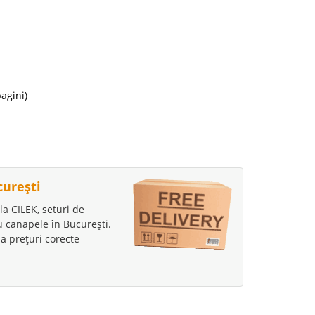
i
9 Lei
disponibil
agini)
avorite
i
curești
9 Lei
la CILEK, seturi de
disponibil
au canapele în București.
a prețuri corecte
avorite