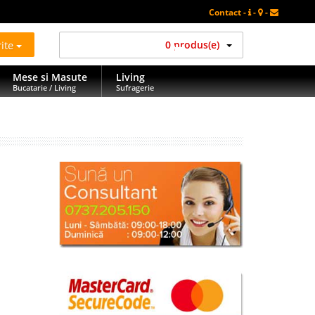
Contact -
-
-
rite
0 produs(e)
Mese si Masute
Living
Bucatarie / Living
Sufragerie