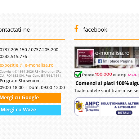
de Lux Regal
4.979 Le
3.8
Pret Redus
asic din Piele si Lemn – Regal Gama de mobila de Lux
imoniale a fost completata cu un pat tapitat elegant,
Stoc Epuizat - In
ontactati-ne
facebook
al pe un raport calitate pret foarte bun. Fabricat din
Adauga la F
..
Compara
0737.205.150 / 0737.205.200
0242.515.776
expozitie @ e-monalisa.ro
 Pirates
3.249 Le
Copyright © 1991-2026 REK Evolution SRL
CUI: RO1932134, Reg. Com. J51/966/1991
2.7
Pret Redus
e Pirati pt. Copii - Pirates VEDETI MODEL NOU CLICK
Program Showroom :
Comenzi si plati 100% sig
poate transforma dormitorul copilului intr-o lume de
Vezi Model N
09:00-18:00 | Dum. 09:00-12:00
Toate datele sunt transmise se
devin realitate. Un pat cu forma de corabie de pirati
Mergi cu Google
Adauga la F
opilului intr-o d..
Compara
Mergi cu Waze
tea Damasc
2.430 Le
1.9
Pret Redus