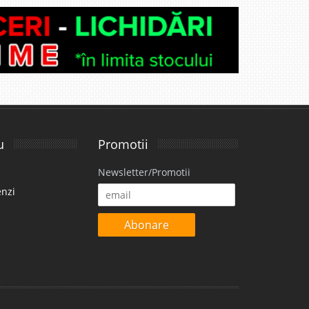
disponibil
avorite
Lei
disponibil
u
Promotii
avorite
Newsletter/Promotii
enzi
Abonare
i
79 Lei
disponibil
avorite