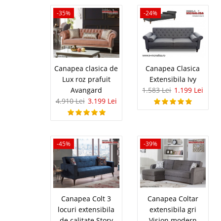
Camera Fet
-46%
-35%
-24%
Dulap 3 usi
Camera fete cu dulap i
LICHIDARE – DISPONIB
cautarea unei idei de 
Canapea clasica de
Canapea Clasica
indiferent ca vorbim de
Lux roz prafuit
Extensibila Ivy
Avangard
1.583 Lei
1.199 Lei
4.910 Lei
3.199 Lei
Canapea - P
-20%
Kolin Famil
-45%
-39%
Canapele 2 Locuri Ext
Kolin este o canapea ex
recomanda pentru apa
studentesti, birouri si 
Canapea Colt 3
Canapea Coltar
locuri extensibila
extensibila gri
de calitate Story
Vision modern