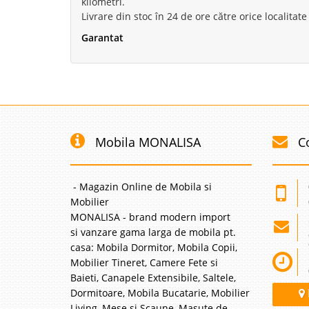
kilometri.
canapea extensibila de
extensie tip italian ce
Livrare din stoc în 24 de ore către orice localitate
preturi canapeaua Anat
Garantat
Canapea br
-7%
Pannonia
Mobila MONALISA
C
Canapele brodate cu e
Canapeaua brodata Pan
umple atmosfera living
cu elemente florale vi
- Magazin Online de Mobila si
Mobilier
MONALISA - brand modern import
si vanzare gama larga de mobila pt.
casa: Mobila Dormitor, Mobila Copii,
Canapea cat
-42%
Mobilier Tineret, Camere Fete si
3 locuri
Baieti, Canapele Extensibile, Saltele,
Dormitoare, Mobila Bucatarie, Mobilier
Canapele elegante catife
Living, Mese si Scaune, Masute de