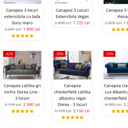
Canapea 3 locuri
Canapea 3 Locuri
Canapea 3 
ret modern alb mare White
1.373 Le
extensibila cu lada
Extensibila Vegas
Viena
88
Pret Redus
ucru Cilek
Duru maro
2.498 Lei
1.725 Lei
2.026 Lei
1.
Stoc Epuizat - In
2.241 Lei
1.890 Lei
 pe alb pt. baieti si fete - Cilek ⭐ Masa de birou mare
Adauga la F
ite Birou tineret White pentru mobilarea camerelor de
eu facultate sau copii de scoala pe stil modern alb cu gri
-42%
-39%
-33%
Compara
arie Gri Basalte
1.299 Le
1.0
Pret Redus
Canapea catifea gri
Canapea
Canapea cla
 Gri Lucios Basalte Va prezentam o bucatarie ieftina
ea unei bucatarii mici foarte utila pentru bucatarii de
inchis Dorea Line -
chesterfield catifea
Lux Albastr
Stoc Epuizat - In
atilor li se asigura un colt pentru cafea, cuptor cu
3 locuri
albastru regal
chesterfield
Adauga la F
n pauza de masa etc...
5.198 Lei
2.990 Lei
Dorea - 3 locuri
4.985 Lei
3.
5.198 Lei
3.150 Lei
Compara