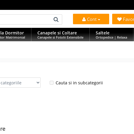
Cont
Favo
la Dormitor
Canapele si Coltare
Saltele
tor Matrimonial
Canapele si Fotolii Extensibile
Ortopedice | Relaxa
Cauta si in subcategorii
are