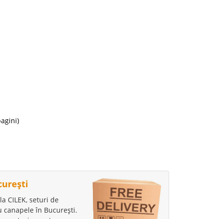
i
25 Lei
disponibil
avorite
i
23 Lei
agini)
disponibil
avorite
curești
i
la CILEK, seturi de
88 Lei
au canapele în București.