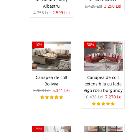
Canapea 3 
-31%
Albastru
5.429 Lei
3.290 Lei
4.756 Lei
2.599 Lei
Orange
Canapele ieftine de 3 
canapea Portocalie est
avantajoasa pentru tin
case cu camere mici. S
-10%
-30%
Canapea 3 l
-16%
Canapea de colt
Canapea de colt
Duru maro
Bolivya
extensibila cu lada
5.963 Lei
5.341 Lei
Vigo rosu burgundy
Canapele extensibile d
10.438 Lei
7.270 Lei
categoria de canapele
moderna cu un aspect p
eficiente cu o oferta d
-29%