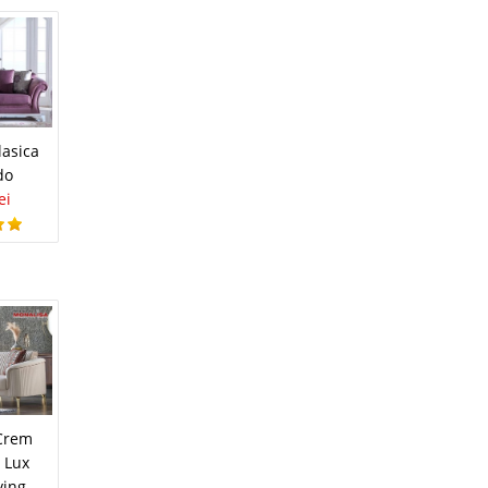
i
9 Lei
disponibil
avorite
asica
do
ei
i
17 Lei
disponibil
avorite
Crem
e Lux
ving