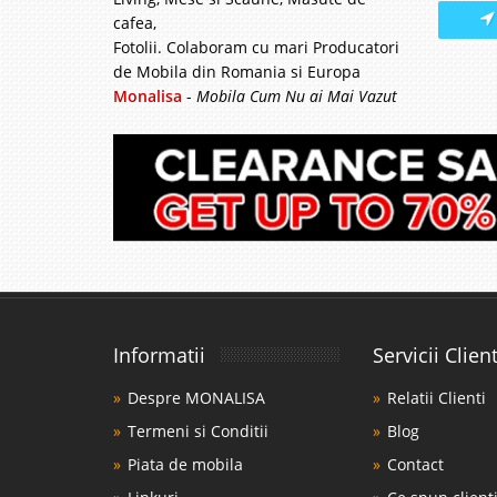
Gratuita Bucuresti 
cafea,
CHESTER GRI Daca sunt
Fotolii. Colaboram cu mari Producatori
pe stil elegant si va dor
de Mobila din Romania si Europa
Monalisa
-
Mobila Cum Nu ai Mai Vazut
Canapea che
-39%
regal Dorea
Canapele chesterfield s
- livrare Gratuita Bucu
fotolii pe stil chester
locuri albastra model .
Informatii
Servicii Client
Despre MONALISA
Relatii Clienti
Canapea cl
-33%
Termeni si Conditii
Blog
chesterfiel
Piata de mobila
Contact
Canapea Albastra catif