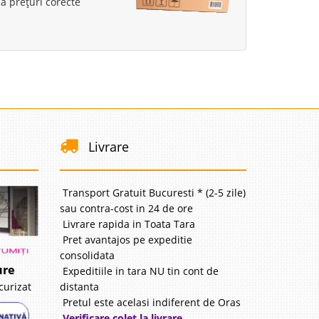
a prețuri corecte
urnizor
avorite
i
74 Lei
urnizor
Livrare
avorite
Transport Gratuit Bucuresti * (2-5 zile)
sau contra-cost in 24 de ore
Livrare rapida in Toata Tara
Pret avantajos pe expeditie
consolidata
i
ure
Expeditiile in tara NU tin cont de
90 Lei
distanta
curizat
disponibil
Pretul este acelasi indiferent de Oras
Verificare colet la livrare