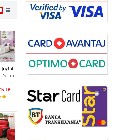
i
0 Lei
disponibil
avorite
 Joyful
u Dulap
49 Lei
i
9 Lei
disponibil
avorite