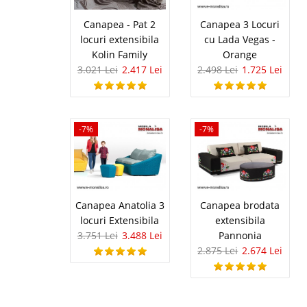
Canapea - Pat 2
Canapea 3 Locuri
Birou tine
-35%
locuri extensibila
cu Lada Vegas -
- masa de l
Kolin Family
Orange
3.021 Lei
2.417 Lei
2.498 Lei
1.725 Lei
Birouri tineret moderne
cu usa, sertare si pol
studiu pt. tineri de lic
White este un bi..
-7%
-7%
Bufet Bucat
-18%
Canapea Anatolia 3
Canapea brodata
Bufet Mobila Bucatarie
recomandata in mobilar
locuri Extensibila
extensibila
firma, acolo unde angaj
3.751 Lei
3.488 Lei
Pannonia
microunde, sanvisuri i
2.875 Lei
2.674 Lei