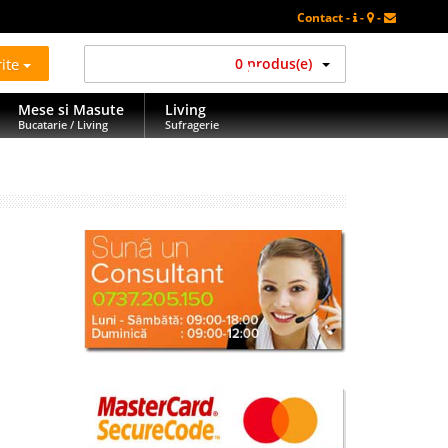
Contact -
-
-
rite
0 produs(e)
Mese si Masute
Living
Bucatarie / Living
Sufragerie