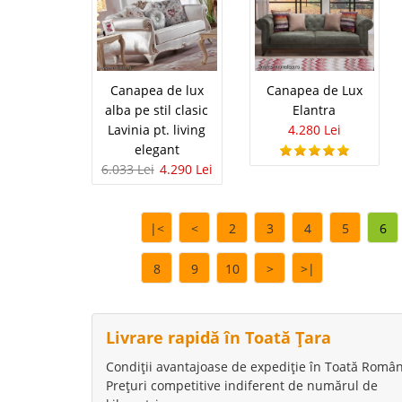
Canapea 3 
-31%
Canapele 3 Locuri Vega
Canapeaua extensibila
de bloc acolo unde spa
Canapea de lux
Canapea de Lux
deosebita a materialel
alba pe stil clasic
Elantra
Lavinia pt. living
4.280 Lei
elegant
6.033 Lei
4.290 Lei
Canapea 3 
-10%
Canapele 3 Locuri Fixe
|<
<
2
3
4
5
6
canapele si fotolii Vien
mobila cu succes sufra
atunci cand nu este ne
8
9
10
>
>|
Livrare rapidă în Toată Țara
Canapea An
-7%
Condiții avantajoase de expediție în Toată Român
Prețuri competitive indiferent de numărul de
Canapele Anatolia exte