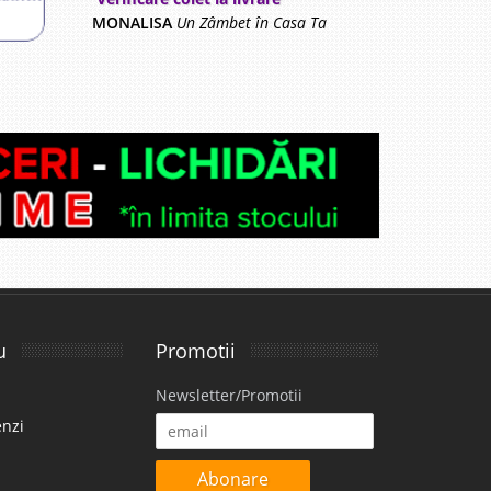
avorite
MONALISA
Un Zâmbet în Casa Ta
i
50 Lei
disponibil
avorite
u
Promotii
Newsletter/Promotii
i
enzi
23 Lei
disponibil
Abonare