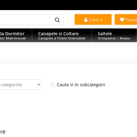
Cont
Favo
la Dormitor
Canapele si Coltare
Saltele
tor Matrimonial
Canapele si Fotolii Extensibile
Ortopedice | Relaxa
Cauta si in subcategorii
are