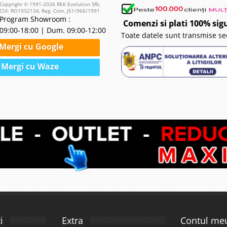
Copyright © 1991-2026 REK Evolution SRL
CUI: RO1932134, Reg. Com. J51/966/1991
Program Showroom :
Comenzi si plati 100% sig
09:00-18:00 | Dum. 09:00-12:00
Toate datele sunt transmise se
Mergi cu Google
Mergi cu Waze
i
Extra
Contul me