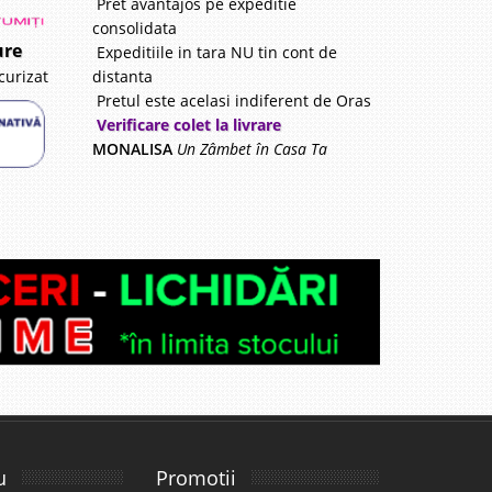
Pret avantajos pe expeditie
consolidata
ure
Expeditiile in tara NU tin cont de
distanta
curizat
Pretul este acelasi indiferent de Oras
Verificare colet la livrare
MONALISA
Un Zâmbet în Casa Ta
u
Promotii