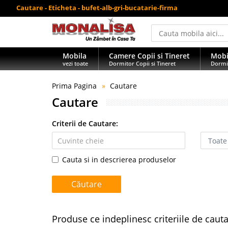
Cautare - Eticheta - bufet-alb-gri-bucatarie-firma
Mobila
Camere Copii si Tineret
Mobi
vezi toate
Dormitor Copii si Tineret
Dormi
Prima Pagina
Cautare
Cautare
Criterii de Cautare:
Cauta si in descrierea produselor
Produse ce indeplinesc criteriile de caut