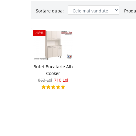
Sortare dupa:
Produ
Bufet Buca
-18%
-18%
Bufet Alb Mobila Bucat
ieftin ce se dovedeste 
bucatarii mici de bloc,
Acest tip de bucatarie 
Bufet Bucatarie Alb
Cooker
863 Lei
710 Lei