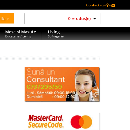
Contact -
-
-
rite
0 produs(e)
Mese si Masute
Living
Bucatarie / Living
Sufragerie