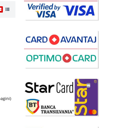
i
0 Lei
disponibil
avorite
pagini)