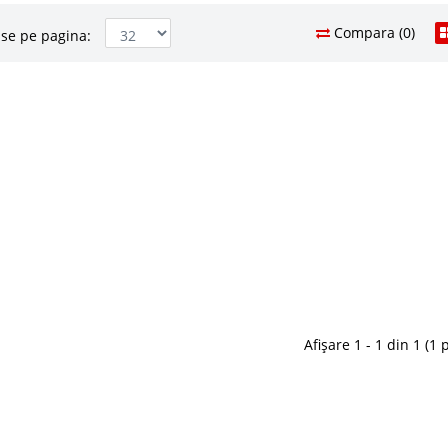
Compara (0)
se pe pagina:
tarie Alb Cooker
863 Le
71
Pret Redus
arie ieftina Cooker Bufetul Cooker este un bufet
foarte util atunci cand se doreste mobilarea unei
Stoc Epuizat - In
 bucataria unei garsoniere sau a unui sediu de firma.
Adauga la F
necesita o mobila ..
Compara
Afișare 1 - 1 din 1 (1 