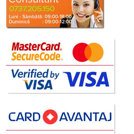
extensibila confortabila Helen pe tapiterie crem, un model superb, o oferta
de pret imbatabila in categoria de vanzari canapele extensibile elegante.
Canapeaua de 3 locuri se li..
Compara
3.113 Lei
2.034 Lei
Pret Redus
Stoc Epuizat - Indisponibil
Adauga la Favorite
-44%
Canapea extensibila 3 locuri cu lada