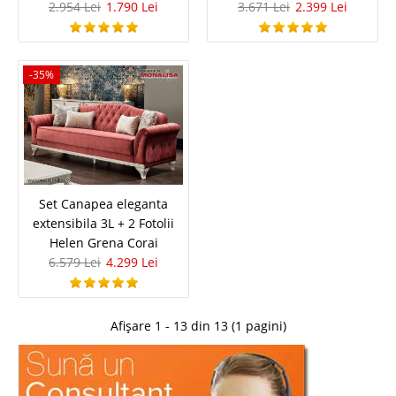
2.954 Lei
1.790 Lei
3.671 Lei
2.399 Lei
Compara
2.241 Lei
-35%
1.890 Lei
Pret Redus
Stoc Epuizat - Indisponibil
Adauga la Favorite
-35%
Set Canapea eleganta
extensibila 3L + 2 Fotolii
Helen Grena Corai
6.579 Lei
4.299 Lei
Canapea extensibila 2 locuri crem
Afișare 1 - 13 din 13 (1 pagini)
confortabila Helen
Canapele extensibile confortabile – Helen crem Va prezentam canapeaua