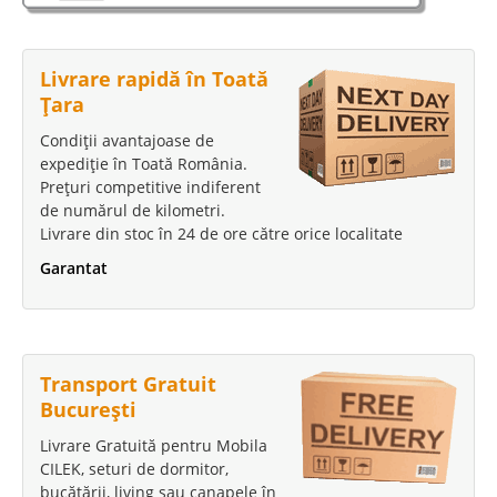
Livrare rapidă în Toată
Țara
Canapea extensibila mare de 3 locuri
Condiții avantajoase de
Costa Maro - Crem
expediție în Toată România.
Prețuri competitive indiferent
Canapea de 3 Locuri extensibila mare si lada pentru lenjerie Costa Maro –
de numărul de kilometri.
Crem Oferta de canapele extensibile de 3 locuri s-a imbogatit cu un model
Livrare din stoc în 24 de ore către orice localitate
nou de canapea extensibila cu lada ce a devenit in scurt timp foarte
popular. Analizand pret canape..
Garantat
Compara
3.371 Lei
Transport Gratuit
2.328 Lei
Pret Redus
București
Stoc Epuizat - Indisponibil
Livrare Gratuită pentru Mobila
Adauga la Favorite
CILEK, seturi de dormitor,
bucătării, living sau canapele în