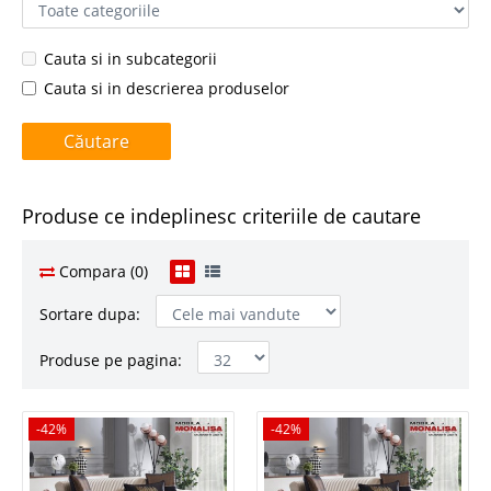
Cauta si in subcategorii
Cauta si in descrierea produselor
Produse ce indeplinesc criteriile de cautare
Compara (0)
Sortare dupa:
Produse pe pagina:
-42%
-42%
-42%