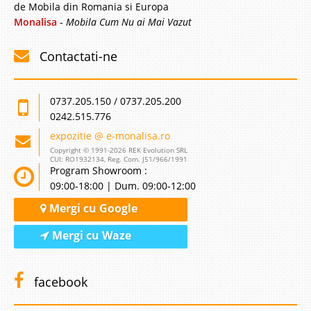
de Mobila din Romania si Europa
Monalisa
-
Mobila Cum Nu ai Mai Vazut
-9%
Contactati-ne
0737.205.150 / 0737.205.200
0242.515.776
Canapea Extensibila Roma
expozitie @ e-monalisa.ro
Copyright © 1991-2026 REK Evolution SRL
Canapele Extensibile cu 3 Locuri | Roma - EMO Pretul mic si stabilitatea in
CUI: RO1932134, Reg. Com. J51/966/1991
timp fac din canapelele Euromobila una din cele mai potrivite alegeri.
Program Showroom :
Structura din lemn masiv de fag prezenta atat pe constructia sezutului cat
09:00-18:00 | Dum. 09:00-12:00
si pe cea a spatarului asigura o fiabilitate..
Mergi cu Google
Compara
Mergi cu Waze
1.960 Lei
1.793 Lei
Pret Redus
facebook
indisponibil - furnizor delistat