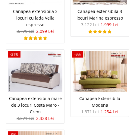
In Stoc
Vezi Detalii
Canapea extensibila 3
Canapea extensibila 3
locuri cu lada Vella
locuri Marina espresso
Adauga la Favorite
espresso
3.122 Lei
1.999 Lei
3.779 Lei
2.099 Lei
-14%
-31%
-9%
Canapea 3 Locuri Extensibila
Canapea Extensibila cu 3 locuri si lada | Boston Canapelele cu 3 locuri
Canapea extensibila mare
Canapea Extensibila
extensibile se recomanda in spatii mici acolo unde dimensiunile camerei
de 3 locuri Costa Maro -
Modena
nu permit un coltar (canapea de colt), pentru camerele de tineret, elevi sau
Crem
1.371 Lei
1.254 Lei
studenti ori pentru salile de asteptare (anticamere). ..
3.371 Lei
2.328 Lei
Compara
-9%