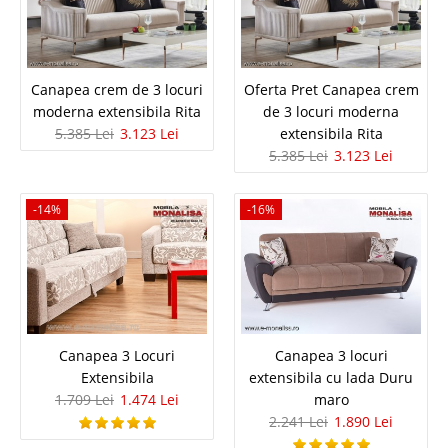
Canapea crem de 3 locuri moderna
Canapea crem de 3 locuri
Oferta Pret Canapea crem
moderna extensibila Rita
de 3 locuri moderna
extensibila Rita
5.385 Lei
3.123 Lei
extensibila Rita
5.385 Lei
3.123 Lei
Canapele crem de 3 locuri ⭐ Extensibile ⭐ Moderne ⭐ Elegante
⭐ Deosebite ⭐ Rita Oferta de vanzari canapea moderna si fotolii crem Rita
propune o linie de design ce promoveaza stralucirea prin simplitate si bun
-14%
-16%
gust O canapea moderna crem Rita..
Compara
5.385 Lei
3.123 Lei
Pret Redus
Canapea 3 Locuri
Canapea 3 locuri
In Stoc
Extensibila
extensibila cu lada Duru
Vezi Detalii
1.709 Lei
1.474 Lei
maro
2.241 Lei
1.890 Lei
Adauga la Favorite