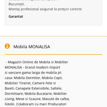
București.
-9%
Montaj profesional asigurat la prețuri corecte
Garantat
Canapea Extensibila Modena
Mobila MONALISA
Canapele Extensibile de 3 locuri | Modena - EMO Canapelele Euromobila
sunt renumite pentru pretul mic dar si pentru rezistenta lor in timp.
Construita pe o structura din lemn masiv canapeaua extensibila Modena
ofera maxima functionalitate datorita sistemului de exte..
- Magazin Online de Mobila si Mobilier
MONALISA - brand modern import
Compara
si vanzare gama larga de mobila pt.
casa: Mobila Dormitor, Mobila Copii,
Mobilier Tineret, Camere Fete si
1.371 Lei
Baieti, Canapele Extensibile, Saltele,
1.254 Lei
Pret Redus
Dormitoare, Mobila Bucatarie, Mobilier
indisponibil - furnizor delistat
Living, Mese si Scaune, Masute de cafea,
Adauga la Favorite
Fotolii. Colaboram cu mari Producatori