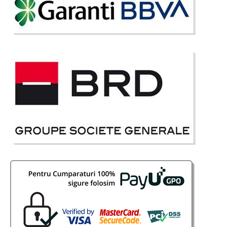
Canapea extensibila 3 locuri Marina
espresso
Canapea 3 Locuri extensibila cu lada pt. depozitare Marina espresso
Canapeaua extensibila Marina ofera un ambient atragator modern si
ambitios prin combinatia dintre cele doua culori calde si linia de
design ambitios ce da un plus valoare oricarei sufrage..
Compara
3.122 Lei
1.999 Lei
Pret Redus
Stoc Epuizat - Indisponibil
Adauga la Favorite
-31%