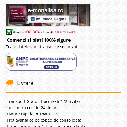
Adauga la Favorite
-39%
Comenzi si plati 100% sigure
Toate datele sunt transmise securizat
Canapea moderna extensibila cu
lada 3 locuri New Lilya
Canapele moderne extensibile de 3 locuri cu lada depozitare – New Lilya
Livrare
Cautati o canapea moderna de calitate foarte buna pentru mobilarea
apartamentului sau garsonierei dumneavoastra? Colectia de canapele
extensibile si fotolii New Lilya este cu siguranta ..
Transport Gratuit Bucuresti * (2-5 zile)
Compara
sau contra-cost in 24 de ore
Livrare rapida in Toata Tara
Pret avantajos pe expeditie consolidata
2.954 Lei
Expeditiile in tara NU tin cont de distanta