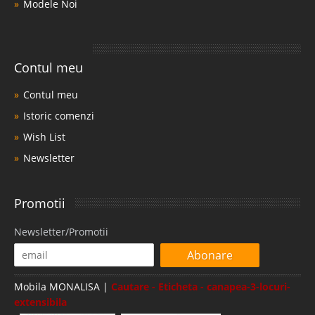
Modele Noi
canapea turcesca este cea mai potrivita ..
Compara
Contul meu
6.579 Lei
4.299 Lei
Contul meu
Pret Redus
Stoc Epuizat - Indisponibil
Istoric comenzi
Wish List
Adauga la Favorite
Newsletter
Promotii
Newsletter/Promotii
Abonare
Mobila MONALISA |
Cautare - Eticheta - canapea-3-locuri-
extensibila