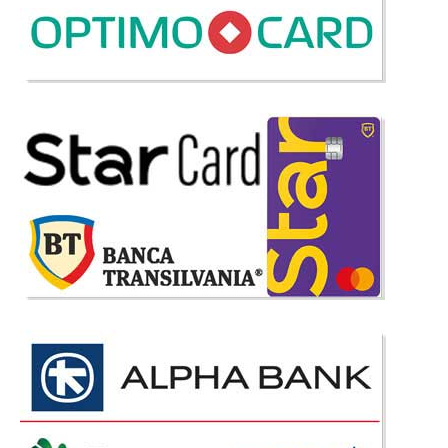
Vella espresso
Canapea extensibila 3 locuri cu lada model deosebit Vella espresso
Atunci cand va doriti ca sufrageria sau livingul dumneavoastra sa fie cu
adevarat deosebit, atunci cand va doriti o amenajare superba la un pret
avantajos, va recomandam seria de canapele extensibile cu lada ..
Compara
3.779 Lei
2.099 Lei
Pret Redus
Stoc Epuizat - Indisponibil
Adauga la Favorite
-36%