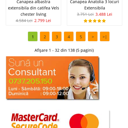
Adauga la Favorite
Canapea albastra
Canapea Anatolia 3 locuri
extensibila din catifea Vels
Extensibila
chester living
3.751 Lei
3.488 Lei
-42%
4.584 Lei
2.799 Lei
1
2
3
4
5
>
>|
Afișare 1 - 32 din 138 (5 pagini)
Canapea verde smarald extensibila
pentru living modern de Lux Perissa
Canapele extensibile verde inchis smarald de 3 si 2 locuri
pentru amenajare living modern de Lux Perissa ⭐ Daca sunteti in cautarea
unui set de canapele pentru amenajare living modern va propunem
canapeaua extensibila verde smarald pe catifea inchisa. Pu..
Compara
4.460 Lei