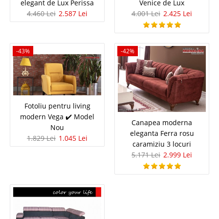
Canapea Extensibila Roz pudra
elegant de Lux Perissa
Venice de Lux
4.460 Lei
2.587 Lei
4.001 Lei
2.425 Lei
Dolce gold Catifea de Lux 3 Locuri
DLC
-43%
-42%
Canapea roz extensibila sau fixa catifea roz pudra prafuit DLC eleganta de
Lux – Dolce gold Va prezentam colectia de canapele Dolce Gold elegante
de Lux, disponibile intr-o nuanta de roz pudrat, cu un finisaj din catifea
luxuriant..
Compara
Fotoliu pentru living
modern Vega ✔️ Model
Canapea moderna
Nou
7.888 Lei
eleganta Ferra rosu
1.829 Lei
1.045 Lei
4.574 Lei
caramiziu 3 locuri
Pret Redus
5.171 Lei
2.999 Lei
In Stoc
Vezi Detalii
Adauga la Favorite
-55%