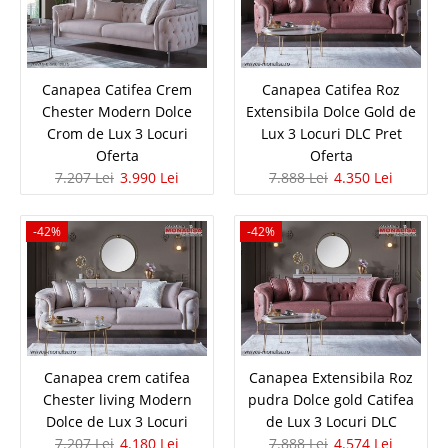
Canapea Catifea Crem Chester
Canapea Catifea Crem
Canapea Catifea Roz
Chester Modern Dolce
Extensibila Dolce Gold de
Modern Dolce Crom de Lux 3 Locuri
Crom de Lux 3 Locuri
Lux 3 Locuri DLC Pret
Oferta
Oferta
Oferta
7.207 Lei
3.990 Lei
7.888 Lei
4.350 Lei
Oferta de pret Canapele moderne de Lux chesterfield catifea crem ⭐
Picioare Crom argintiu ⭐ Dolce Dolce este o canapea eleganta moderna
-42%
-42%
din catifea crem fina pentru amenajare living de lux pe stil nobil
chesterfield. Oferta Pret Special valabila exclusiv pentru canapea Cati..
Compara
7.207 Lei
3.990 Lei
Canapea crem catifea
Canapea Extensibila Roz
Pret Redus
Chester living Modern
pudra Dolce gold Catifea
In Stoc
Dolce de Lux 3 Locuri
de Lux 3 Locuri DLC
Vezi Detalii
7.207 Lei
4.180 Lei
7.888 Lei
4.574 Lei