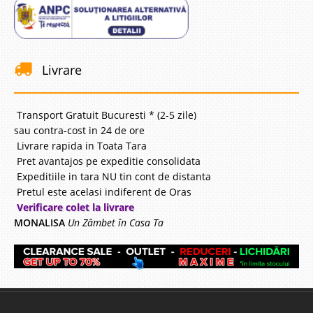
-14%
Livrare
Transport Gratuit Bucuresti * (2-5 zile)
Canapea Monte Carlo
sau contra-cost in 24 de ore
Livrare rapida in Toata Tara
Canapea Fixa sau Extensibila Monte Carlo Structura din lemn masiv de fag
ne garanteaza rezistenta canapelei in timp iar pernele cu puf de gasca
Pret avantajos pe expeditie consolidata
ofera un confort deosebit. Monte Carlo este mai mult decat o simpla
Expeditiile in tara NU tin cont de distanta
canapea, este confortul desavarsit. Canapeaua Mon..
Pretul este acelasi indiferent de Oras
Verificare colet la livrare
Compara
MONALISA
Un Zâmbet în Casa Ta
2.365 Lei
2.033 Lei
Pret Redus
Indisponibil-Furnizor delistat
Adauga la Favorite