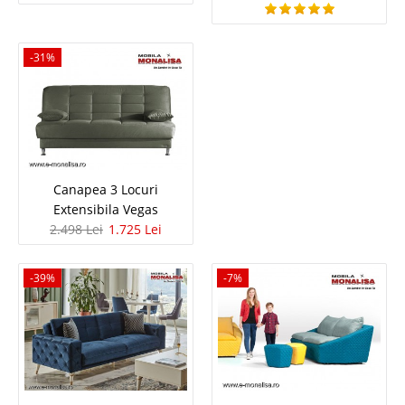
-31%
Canapea extensibila violet 3 locuri
Veyron - moderna de lux
Canapele extensibile violet moderne de lux stofa eleganta tip catifea ⭐
Model special – original – Veyron Veyron este o canapea violet moderna
Canapea 3 Locuri
extensibila ce surprinde prin linia nobila de design si asorteaza excelent
Extensibila Vegas
intr-o amenajare living de bun gust pe s..
2.498 Lei
1.725 Lei
Compara
-39%
-7%
5.299 Lei
3.075 Lei
Pret Redus
In Stoc
Vezi Detalii