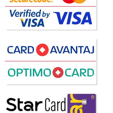
2.587 Lei
Pret Redus
In Stoc
Vezi Detalii
Adauga la Favorite
-42%
Canapea extensibila catifea crem pt.
living elegant de Lux Perissa
Canapele extensibile Crem de 3 locuri de 2 locuri sau fotolii pt. living
elegant de Lux Perissa ⭐ Oferta Pret Alegerea setului de canapele si fotolii
pentru living trebuie facuta cu atentie la detalii si in special la combinatia
de culori si materiale. Un set de canapele ex..