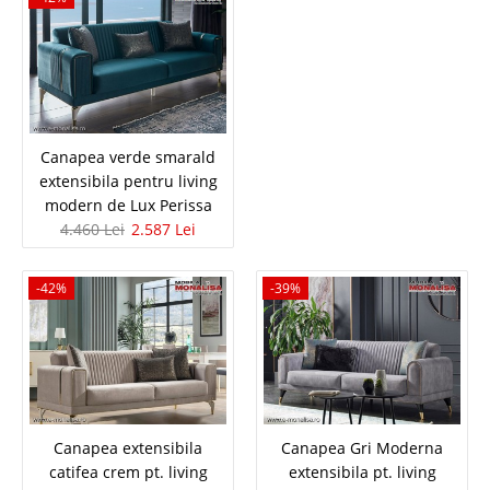
crem – picioare auriu – Dolce Stilul New Chester al canapelelor Dolce de
lux reinventeaza fabulosul stil chesterfield recunoscut in intreaga lume
pentru eleganta si finetea sa. ..
Compara
7.207 Lei
Canapea verde smarald
4.180 Lei
Pret Redus
extensibila pentru living
In Stoc
modern de Lux Perissa
Vezi Detalii
4.460 Lei
2.587 Lei
Adauga la Favorite
-42%
-39%
-42%
Canapea extensibila
Canapea Gri Moderna
catifea crem pt. living
extensibila pt. living