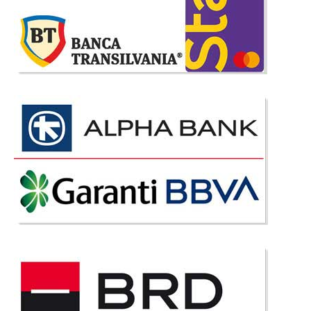
Compara
4.460 Lei
2.587 Lei
Pret Redus
In Stoc
Vezi Detalii
Adauga la Favorite
-39%
Canapea Gri Moderna extensibila pt.
living Venice de Lux