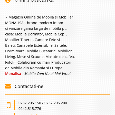
Mobila MONALISA
- Magazin Online de Mobila si Mobilier
MONALISA - brand modern import
Canapea moderna eleganta Ferra
si vanzare gama larga de mobila pt.
casa: Mobila Dormitor, Mobila Copii,
rosu caramiziu 3 locuri
Mobilier Tineret, Camere Fete si
Baieti, Canapele Extensibile, Saltele,
Canapele si fotolii moderne Ferra 3 locuri rosu caramiziu Pentru o
amenajare reusita pe stil modern si elegat va recomandam o canapea
Dormitoare, Mobila Bucatarie, Mobilier
moderna pt. living ce se impune prin linia de design eleganta si aerul
Living, Mese si Scaune, Masute de cafea,
avangardist. Si oferta de pret canapea l..
Fotolii. Colaboram cu mari Producatori
de Mobila din Romania si Europa
Compara
Monalisa
-
Mobila Cum Nu ai Mai Vazut
5.171 Lei
Contactati-ne
2.999 Lei
Pret Redus
Stoc Epuizat - Indisponibil
0737.205.150 / 0737.205.200
Adauga la Favorite
0242.515.776