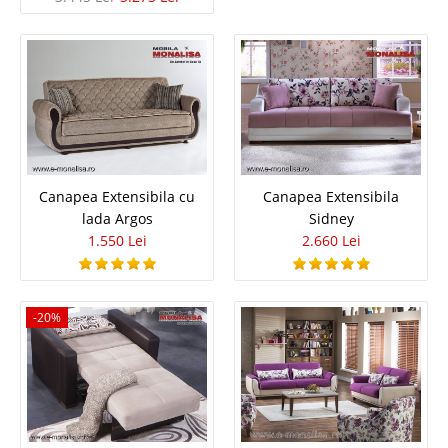
4.191 Lei
2.285 Lei
Pret Redus
In Stoc
Vezi Detalii
Adauga la Favorite
-42%
Canapea Extensibila cu
Canapea Extensibila
lada Argos
Sidney
1.550 Lei
2.660 Lei
-20%
Canapea Extensibila 3 locuri Verde
Smarald ⭐ Oferta de Pret Perissa de
LUX
Oferta cu Reducere Maxima Canapele 3 locuri extensibile Verde inchis pt.