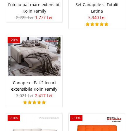
Living modern⭐ de Lux Perissa Oferta Speciala de pret
Fotoliu pat mare extensibil
Set Canapele si Fotolii
canapea extensibila 3 locuri verde smarald pe catifea inchisa – ​Valabila in
Kolin Family
Latina
limita stocurilor Canapeaua Perissa de 3 locu..
2.222 Lei
1.777 Lei
5.340 Lei
Compara
-20%
4.460 Lei
2.587 Lei
Pret Redus
In Stoc
Vezi Detalii
Adauga la Favorite
Canapea - Pat 2 locuri
extensibila Kolin Family
-42%
3.021 Lei
2.417 Lei
-10%
-31%