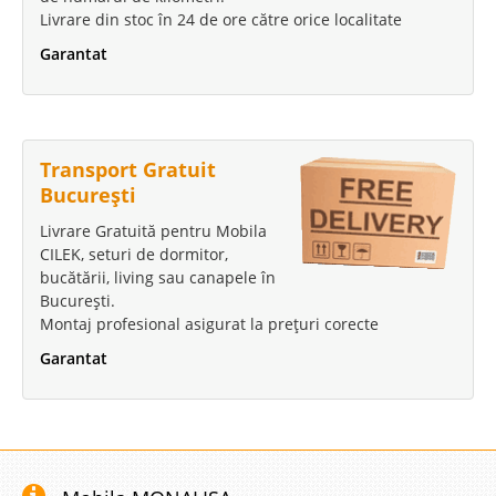
Fotoliu pentru living modern Vega ✔️
Livrare din stoc în 24 de ore către orice localitate
Model Nou
Garantat
Fotolii ieftine de calitate ✔️ Pret cu transport gratuit Bucuresti DISPONIBILE
DOAR FOTOLII Vega este o canapea moderna extensibila foarte apreciata
datorita modelului nou ce prezinta linii simple pe stil modern. Canapeaua
extensibila de 3 locuri Vega nu este cea mai ..
Transport Gratuit
Compara
București
Livrare Gratuită pentru Mobila
CILEK, seturi de dormitor,
1.829 Lei
bucătării, living sau canapele în
1.045 Lei
Pret Redus
București.
ULTIMA BUCATA | EXPUS
Montaj profesional asigurat la prețuri corecte
Vezi Detalii
Garantat
Adauga la Favorite
-42%