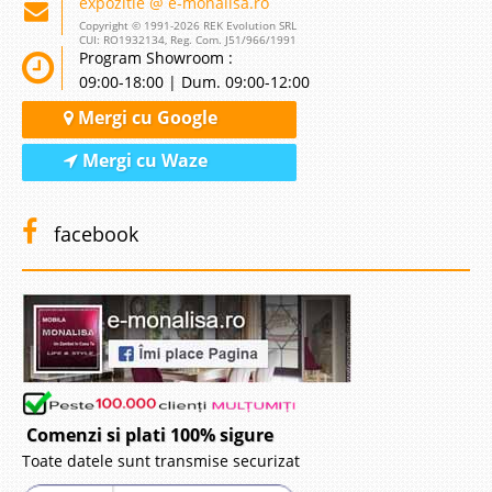
expozitie @ e-monalisa.ro
Copyright © 1991-2026 REK Evolution SRL
CUI: RO1932134, Reg. Com. J51/966/1991
Program Showroom :
09:00-18:00 | Dum. 09:00-12:00
Mergi cu Google
Mergi cu Waze
Canapea Moderna Paris
Canapele Paris fixe ori extensibile, de 2 locuri sau de 3 locuri
facebook
Canapelele Paris se bucura de un real succes la toate expozitiile nationale
si internationale de mobila. Paris este o canapea moderna, eleganta si in
ton cu moda a..
Compara
1.925 Lei
Pret
Indisponibil-Furnizor delistat
Comenzi si plati 100% sigure
Toate datele sunt transmise securizat
Adauga la Favorite