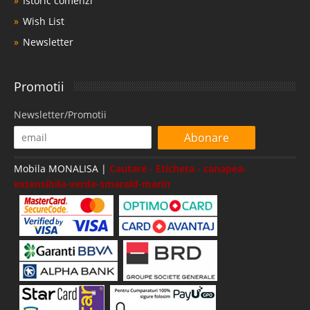
Istoric comenzi
Wish List
Newsletter
Promotii
Newsletter/Promotii
Abonare
Mobila MONALISA |
Cautare - Eticheta - canapea-
extensibila-verde-smarald-marin