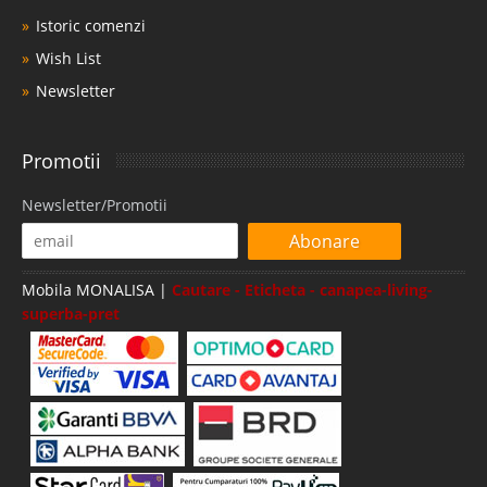
Istoric comenzi
Wish List
Newsletter
Promotii
Newsletter/Promotii
Abonare
Mobila MONALISA |
Cautare - Eticheta - canapea-living-
superba-pret