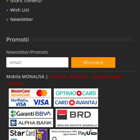
Istoric comenzi
Wish List
Newsletter
Promotii
Newsletter/Promotii
Abonare
Mobila MONALISA |
Cautare - Eticheta - canapea-piele-
recliner