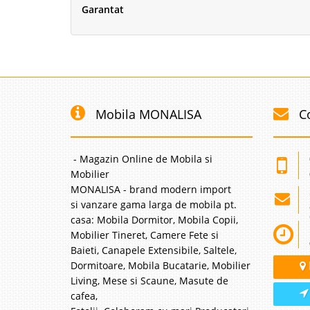
Canapea Cl
Garantat
Canapele si Fotolii Cl
din canapea 3 locuri ex
de cafea eleganta. In 
Venturo se remarca dat
Mobila MONALISA
C
Canapea Cl
-10%
- Magazin Online de Mobila si
Canapele Clasice - Lem
Mobilier
sunt concepute pentru 
MONALISA - brand modern import
caracter aparte spatii
faptul ca liniile clasice
si vanzare gama larga de mobila pt.
casa: Mobila Dormitor, Mobila Copii,
Mobilier Tineret, Camere Fete si
Baieti, Canapele Extensibile, Saltele,
Dormitoare, Mobila Bucatarie, Mobilier
Canapea de 
-31%
Living, Mese si Scaune, Masute de
cafea,
lada Vienn