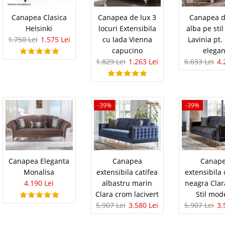
Adauga la F
bun gust pe s..
Canapea Clasica
Canapea de lux 3
Canapea d
Compara
Helsinki
locuri Extensibila
alba pe stil
1.750 Lei
1.575 Lei
cu lada Vienna
Lavinia pt. 
capucino
elegan
ondon Chesterfield
3.081 Le
1.829 Lei
1.263 Lei
6.033 Lei
4.
2.7
Pret Redus
au fixe London Chesterfield Canapelele si fotoliile din
ld finiseaza eleganta sufrageriilor amenajate pe stil
Indisponibil-F
 de eleganta si lux specific salilor londoneze. Modelul
delistat
iectat cu mu..
-39%
-39%
Adauga la F
Compara
lasice Queen
5.860 Le
Canapea Eleganta
Canapea
Canap
4.3
Pret Redus
ux | Canapea si Fotolii Queen de Luxe Cel mai mare
Monalisa
extensibila catifea
extensibila 
canapele si fotolii din Turcia lanseaza o provocare in
Stoc Epuizat - In
4.190 Lei
albastru marin
neagra Clar
olii clasice de lux. Setul Queen ofera spre vanzare la
Clara crom lacivert
Stil mod
Adauga la F
 urmatoarele componente: Set Canapele..
5.907 Lei
3.580 Lei
5.907 Lei
3.
Compara