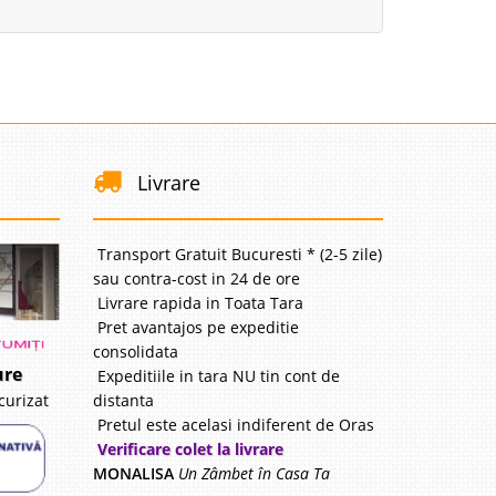
 Lei
disponibil
avorite
Livrare
i
Transport Gratuit Bucuresti * (2-5 zile)
75 Lei
sau contra-cost in 24 de ore
urnizor
Livrare rapida in Toata Tara
Pret avantajos pe expeditie
avorite
consolidata
ure
Expeditiile in tara NU tin cont de
distanta
curizat
Pretul este acelasi indiferent de Oras
i
Verificare colet la livrare
63 Lei
MONALISA
Un Zâmbet în Casa Ta