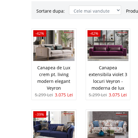
Sortare dupa:
Produ
Canapea de
-42%
-42%
-42%
modern ele
Canapele de lux pentru
⭐ design by Veyron Ca
amenajare living pe st
Canapea de Lux
Canapea
fotolii de lux Veyon or
crem pt. living
extensibila violet 3
modern elegant
locuri Veyron -
Veyron
moderna de lux
5.299 Lei
3.075 Lei
5.299 Lei
3.075 Lei
Canapea ext
-42%
Veyron - m
-39%
Canapele extensibile v
Model special – origi
extensibila ce surprind