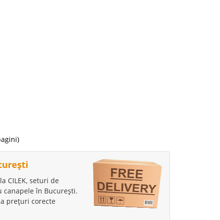
 Lei
disponibil
avorite
i
50 Lei
pagini)
disponibil
avorite
curești
la CILEK, seturi de
au canapele în București.
a prețuri corecte