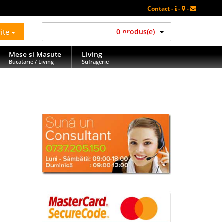
Contact -
-
-
rite
0 produs(e)
Mese si Masute
Living
Bucatarie / Living
Sufragerie