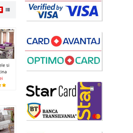
i
75 Lei
lii
le si
avorite
tina
ei
i
75 Lei
lii