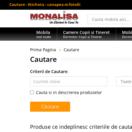
Cautare - Eticheta - canapea-si-fotolii
Mobila
Camere Copii si Tineret
Mobi
vezi toate
Dormitor Copii si Tineret
Dormi
Prima Pagina
Cautare
Cautare
Criterii de Cautare:
Cauta si in descrierea produselor
Produse ce indeplinesc criteriile de caut