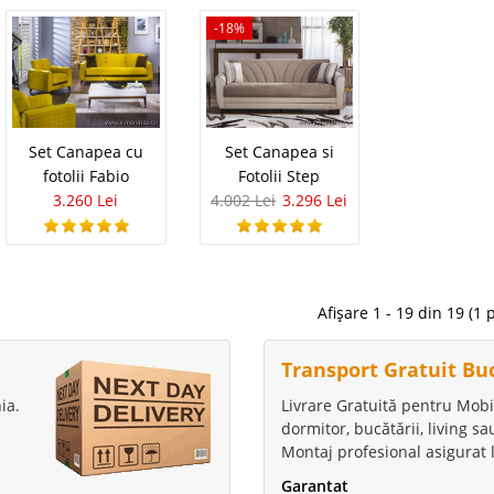
-18%
e si Fotolii Latina
5.340
Pret
olii 321 Latina Setul este format din canapea
Stoc Epuizat - In
plus canapea extensibila 2 locuri plus fotoliu berjer.
ategoria seturi de canapele si fotolii 3 2 1 si prezinta
Adauga la F
estetice dar mai..
Set Canapea cu
Set Canapea si
fotolii Fabio
Fotolii Step
Compara
3.260 Lei
4.002 Lei
3.296 Lei
sterfield catifea albastru
5.198 Le
3.1
Pret Redus
 - 3 locuri
Afișare 1 - 19 din 19 (1 
Stoc Epuizat - In
i fotolii catifea Albastru Royal – Model original Turcia
Adauga la F
resti Fie ca sunteti in cautarea unui set de canapele si
Transport Gratuit Bu
field ori va doriti independent piese precum canapea 3
.
ia.
Livrare Gratuită pentru Mobi
dormitor, bucătării, living s
Compara
Montaj profesional asigurat l
Garantat