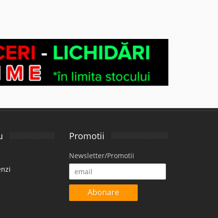
disponibil
avorite
i
90 Lei
disponibil
avorite
u
Promotii
Newsletter/Promotii
enzi
Abonare
i
99 Lei