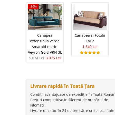
-39%
Set Canapel
Set de Canapele si Fot
extensibila de 3 locuri 
Latina face parte din c
multiple avantaje atat 
Canapea
Canapea si Fotolii
extensibila verde
Karla
smarald marin
1.640 Lei
Veyron Gold VRN 3L
5.074 Lei
3.075 Lei
Canapea che
-39%
regal Dorea
Canapele chesterfield s
- livrare Gratuita Bucu
Livrare rapidă în Toată Țara
fotolii pe stil chester
locuri albastra model .
Condiții avantajoase de expediție în Toată Român
Prețuri competitive indiferent de numărul de
kilometri.
Livrare din stoc în 24 de ore către orice localitate