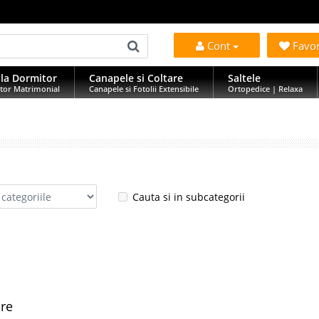
Cont
Favo
la Dormitor
Canapele si Coltare
Saltele
tor Matrimonial
Canapele si Fotolii Extensibile
Ortopedice | Relaxa
Cauta si in subcategorii
are