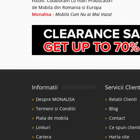
Fotolii. Colaboram cu mari Producatori
Canapele Extensibile d
de Mobila din Romania si Europa
FOTOLIU – SETUL DE 
Monalisa
-
Mobila Cum Nu ai Mai Vazut
promoveaza o linie spe
substantial in amenaja
Canapea de 
-29%
Lavinia pt. 
Canapele albe de lux 3 l
mobilarea sufrageriei 
Informatii
Servicii Client
de canapele si fotolii 
cu personalitate putern
Despre MONALISA
Relatii Clienti
Termeni si Conditii
Blog
Piata de mobila
Contact
Canapea de 
-35%
Linkuri
Ce spun clienti
Avangard cr
Cariera
Harta site