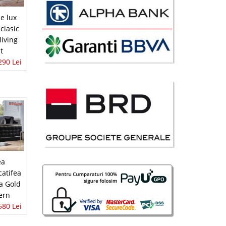
avorite
e lux
 clasic
living
t
i
290 Lei
73 Lei
urnizor
avorite
i
ea
90 Lei
catifea
disponibil
a Gold
ern
avorite
580 Lei