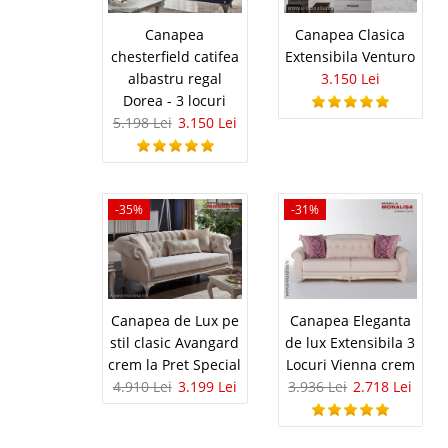
o amenajare living de 
Canapea
Canapea Clasica
chesterfield catifea
Extensibila Venturo
albastru regal
3.150 Lei
Dorea - 3 locuri
Canapea L
-10%
5.198 Lei
3.150 Lei
Canapele extensibile s
seria London Chesterie
clasic si mentin un aer
Chesterfield a fost pro
-35%
-31%
Canapele C
-25%
Canapea de Lux pe
Canapea Eleganta
Canapele Clasice de L
stil clasic Avangard
de lux Extensibila 3
producator de mobila, 
crem la Pret Special
Locuri Vienna crem
gama de canapele si fot
4.910 Lei
3.199 Lei
3.936 Lei
2.718 Lei
cele mai bune preturi